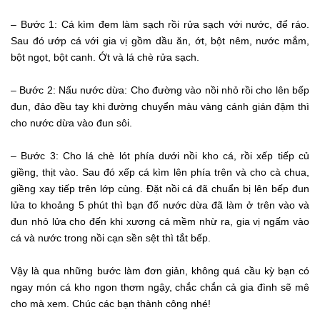
– Bước 1: Cá kìm đem làm sạch rồi rửa sạch với nước, để ráo.
Sau đó ướp cá với gia vị gồm dầu ăn, ớt, bột nêm, nước mắm,
bột ngọt, bột canh. Ớt và lá chè rửa sạch.
– Bước 2: Nấu nước dừa: Cho đường vào nồi nhỏ rồi cho lên bếp
đun, đảo đều tay khi đường chuyển màu vàng cánh gián đậm thì
cho nước dừa vào đun sôi.
– Bước 3: Cho lá chè lót phía dưới nồi kho cá, rồi xếp tiếp củ
giềng, thịt vào. Sau đó xếp cá kìm lên phía trên và cho cà chua,
giềng xay tiếp trên lớp cùng. Đặt nồi cá đã chuẩn bị lên bếp đun
lửa to khoảng 5 phút thì bạn đổ nước dừa đã làm ở trên vào và
đun nhỏ lửa cho đến khi xương cá mềm nhừ ra, gia vị ngấm vào
cá và nước trong nồi cạn sền sệt thì tắt bếp.
Vậy là qua những bước làm đơn giản, không quá cầu kỳ bạn có
ngay món cá kho ngon thơm ngậy, chắc chắn cả gia đình sẽ mê
cho mà xem. Chúc các bạn thành công nhé!