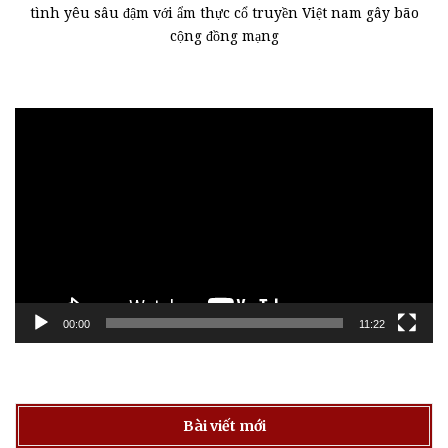
tình yêu sâu đậm với ẩm thực cổ truyền Việt nam gây bão
cộng đồng mạng
Trình
chơi
Video
00:00
11:22
Bài viết mới