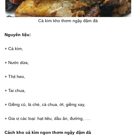
Cá kìm kho thơm ngậy đậm đà
Nguyên liệu:
+ Cá kìm,
+ Nước dừa,
+ Thịt heo,
+ Tai chua,
+ Giềng củ, lá chè, cà chua, ớt, giềng xay,
+ Gia vị các loại: hạt tiêu, dầu ăn, đường, ….
Cách kho cá kìm ngon thơm ngậy đậm đà