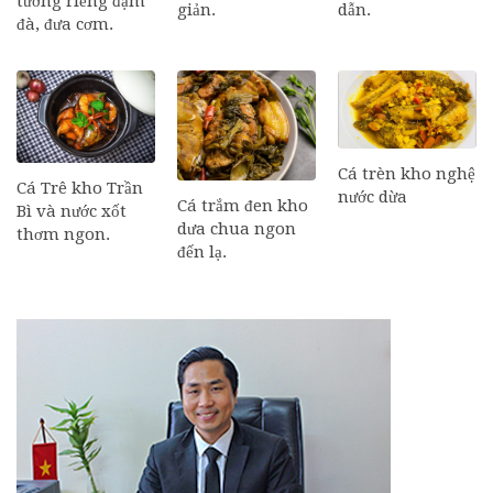
tương riềng đậm
dẫn.
giản.
đà, đưa cơm.
Cá trèn kho nghệ
Cá Trê kho Trần
nước dừa
Cá trắm đen kho
Bì và nước xốt
dưa chua ngon
thơm ngon.
đến lạ.