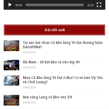
00:00
11:22
Bài viết mới
Tại sao lựa chọn Cá kho làng Vũ Đại thương hiệu
DASAVINA?
19/04/2026
Hà Nam – tất bật kho cá vào dịp tết
02/04/2026
Mua Cá kho làng Vũ Đại ở đâu? Cơ sở nào Uy Tín
và Chất Lượng?
18/03/2026
Rộn ràng Làng cá kho vào Tết
10/03/2026