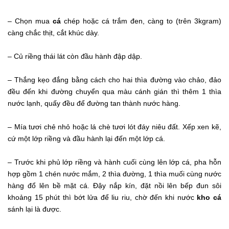
– Chọn mua
cá
chép hoặc cá trắm đen, càng to (trên 3kgram)
càng chắc thịt, cắt khúc dày.
– Củ riềng thái lát còn đầu hành đập dập.
– Thắng kẹo đắng bằng cách cho hai thìa đường vào chảo, đảo
đều đến khi đường chuyển qua màu cánh gián thì thêm 1 thìa
nước lạnh, quấy đều để đường tan thành nước hàng.
– Mía tươi chẻ nhỏ hoặc lá chè tươi lót đáy niêu đất. Xếp xen kẽ,
cứ một lớp riềng và đầu hành lại đến một lớp cá.
– Trước khi phủ lớp riềng và hành cuối cùng lên lớp cá, pha hỗn
hợp gồm 1 chén nước mắm, 2 thìa đường, 1 thìa muối cùng nước
hàng đổ lên bề mặt cá. Đậy nắp kín, đặt nồi lên bếp đun sôi
khoảng 15 phút thì bớt lửa để liu riu, chờ đến khi nước
kho cá
sánh lại là được.