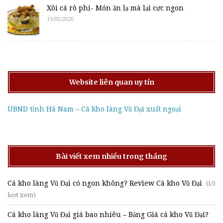
Xôi cá rô phi- Món ăn lạ mà lại cực ngon
13/01/2026
Website liên quan uy tín
UBND tỉnh Hà Nam – Cá kho làng Vũ Đại xuất ngoại
Bài viết xem nhiều trong tháng
Cá kho làng Vũ Đại có ngon không? Review Cá kho Vũ Đại
(10
lượt xem)
Cá kho làng Vũ Đại giá bao nhiêu – Bảng Giá cá kho Vũ Đại?