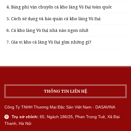
Bảng phí vận chuyển cá kho làng Vũ Đại toàn quốc
Cách sử dụng và bảo quản cá kho làng Vũ Đại
Cá kho làng Vũ Đại nhà nào ngon nhất
Gia vị kho cá làng Vũ Đại gồm những gì?
THÔNG TIN LIÊN HỆ
Công Ty TNHH Thương Mại Đặc Sản Việt Nam - DASAVINA
Trụ sở chính:
65, Ngách 186/25, Phan Trọng Tuệ, Xã Đại
Thanh, Hà Nội