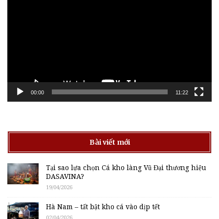
chơi
Video
00:00
11:22
Bài viết mới
Tại sao lựa chọn Cá kho làng Vũ Đại thương hiệu
DASAVINA?
19/04/2026
Hà Nam – tất bật kho cá vào dịp tết
02/04/2026