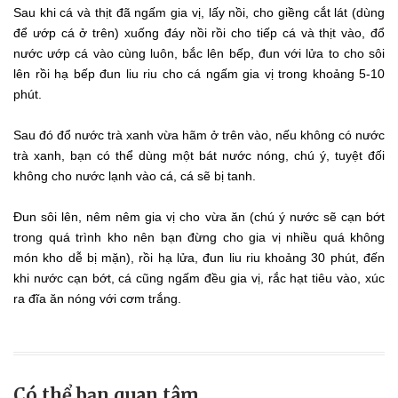
Sau khi cá và thịt đã ngấm gia vị, lấy nồi, cho giềng cắt lát (dùng
để ướp cá ở trên) xuống đáy nồi rồi cho tiếp cá và thịt vào, đổ
nước ướp cá vào cùng luôn, bắc lên bếp, đun với lửa to cho sôi
lên rồi hạ bếp đun liu riu cho cá ngấm gia vị trong khoảng 5-10
phút.
Sau đó đổ nước trà xanh vừa hãm ở trên vào, nếu không có nước
trà xanh, bạn có thể dùng một bát nước nóng, chú ý, tuyệt đối
không cho nước lạnh vào cá, cá sẽ bị tanh.
Đun sôi lên, nêm nêm gia vị cho vừa ăn (chú ý nước sẽ cạn bớt
trong quá trình kho nên bạn đừng cho gia vị nhiều quá không
món kho dễ bị mặn), rồi hạ lửa, đun liu riu khoảng 30 phút, đến
khi nước cạn bớt, cá cũng ngấm đều gia vị, rắc hạt tiêu vào, xúc
ra đĩa ăn nóng với cơm trắng.
Có thể bạn quan tâm …