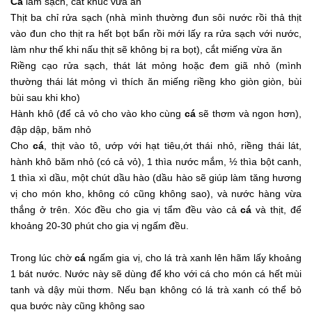
Cá
làm sạch, cắt khúc vừa ăn
Thịt ba chỉ rửa sạch (nhà mình thường đun sôi nước rồi thả thịt
vào đun cho thịt ra hết bọt bẩn rồi mới lấy ra rửa sạch với nước,
làm như thế khi nấu thịt sẽ không bị ra bọt), cắt miếng vừa ăn
Riềng cạo rửa sạch, thát lát mỏng hoặc đem giã nhỏ (mình
thường thái lát mỏng vì thích ăn miếng riềng kho giòn giòn, bùi
bùi sau khi kho)
Hành khô (để cả vỏ cho vào kho cùng
cá
sẽ thơm và ngon hơn),
đập dập, băm nhỏ
Cho
cá
, thịt vào tô, ướp với hạt tiêu,ớt thái nhỏ, riềng thái lát,
hành khô băm nhỏ (có cả vỏ), 1 thìa nước mắm, ½ thìa bột canh,
1 thìa xì dầu, một chút dầu hào (dầu hào sẽ giúp làm tăng hương
vị cho món kho, không có cũng không sao), và nước hàng vừa
thắng ở trên. Xóc đều cho gia vị tẩm đều vào cả
cá
và thịt, để
khoảng 20-30 phút cho gia vị ngấm đều.
Trong lúc chờ
cá
ngấm gia vị, cho lá trà xanh lên hãm lấy khoảng
1 bát nước. Nước này sẽ dùng để kho với cá cho món cá hết mùi
tanh và dậy mùi thơm. Nếu bạn không có lá trà xanh có thể bỏ
qua bước này cũng không sao