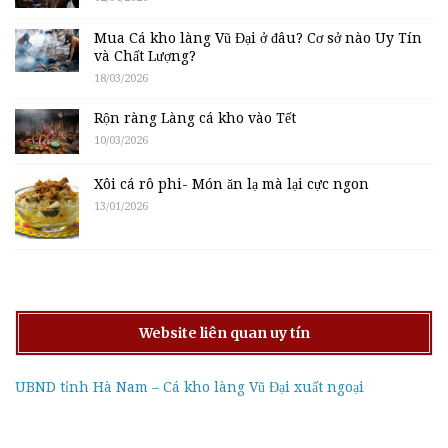
Mua Cá kho làng Vũ Đại ở đâu? Cơ sở nào Uy Tín
và Chất Lượng?
18/03/2026
Rộn ràng Làng cá kho vào Tết
10/03/2026
Xôi cá rô phi- Món ăn lạ mà lại cực ngon
13/01/2026
Website liên quan uy tín
UBND tỉnh Hà Nam – Cá kho làng Vũ Đại xuất ngoại