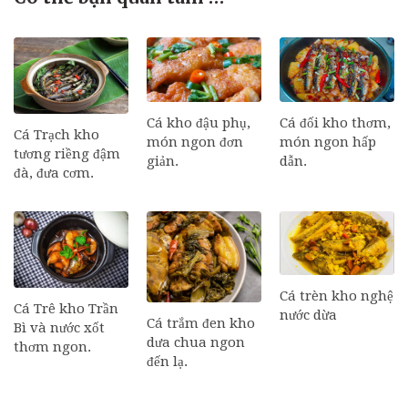
Cá đối kho thơm,
Cá kho đậu phụ,
Cá Trạch kho
món ngon hấp
món ngon đơn
tương riềng đậm
dẫn.
giản.
đà, đưa cơm.
Cá trèn kho nghệ
Cá Trê kho Trần
nước dừa
Cá trắm đen kho
Bì và nước xốt
dưa chua ngon
thơm ngon.
đến lạ.