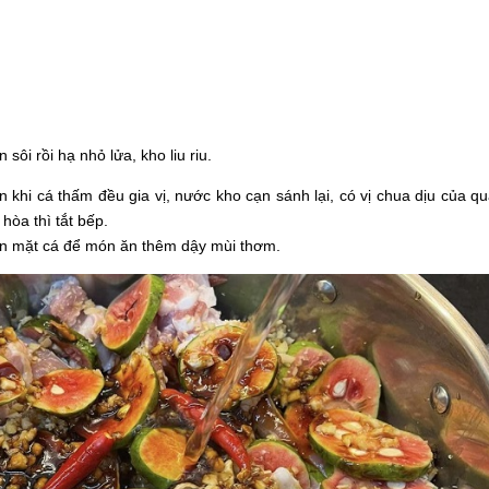
 sôi rồi hạ nhỏ lửa, kho liu riu.
n khi cá thấm đều gia vị, nước kho cạn sánh lại, có vị chua dịu của q
hòa thì tắt bếp.
rên mặt cá để món ăn thêm dậy mùi thơm.