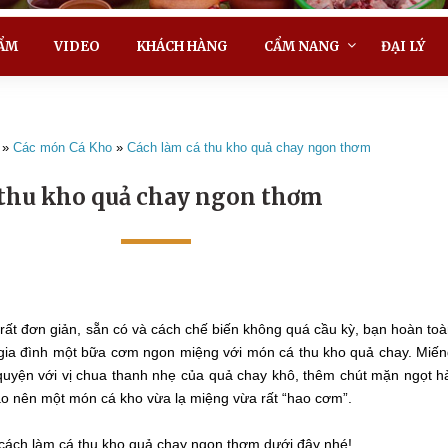
ẨM
VIDEO
KHÁCH HÀNG
CẨM NANG
ĐẠI LÝ
»
Các món Cá Kho
»
Cách làm cá thu kho quả chay ngon thơm
 thu kho quả chay ngon thơm
rất đơn giản, sẵn có và cách chế biến không quá cầu kỳ, bạn hoàn to
 gia đình một bữa cơm ngon miệng với món cá thu kho quả chay. Miế
, quyện với vị chua thanh nhẹ của quả chay khô, thêm chút mặn ngọt h
 tạo nên một món cá kho vừa lạ miệng vừa rất “hao cơm”.
cách làm cá thu kho quả chay ngon thơm dưới đây nhé!