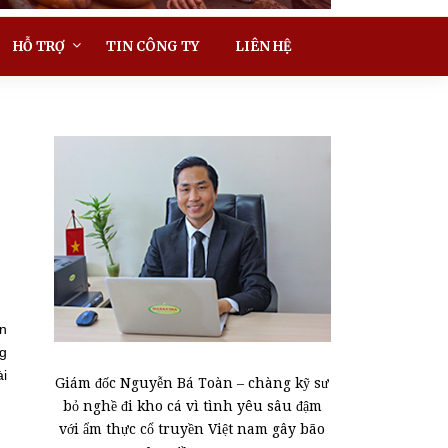
HỖ TRỢ
TIN CÔNG TY
LIÊN HỆ
àn
ng
ài
Giám đốc Nguyễn Bá Toàn – chàng kỹ sư
bỏ nghề đi kho cá vì tình yêu sâu đậm
với ẩm thực cổ truyền Việt nam gây bão