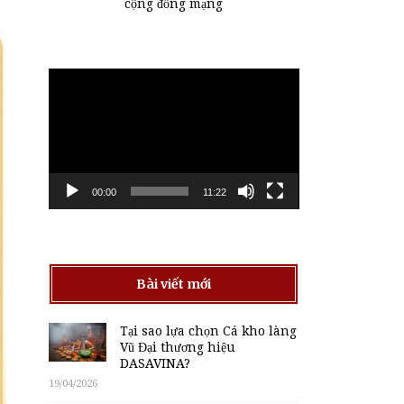
cộng đồng mạng
Trình
chơi
Video
00:00
11:22
Bài viết mới
Tại sao lựa chọn Cá kho làng
Vũ Đại thương hiệu
DASAVINA?
19/04/2026