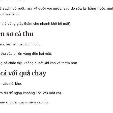
 sạch: bỏ ruột, rửa kỹ dưới vòi nước, sau đó rửa lại bằng nước mu
ớt mùi tanh.
ó thể dùng giấy thấm cho nhanh khô bề mặt).
ên sơ cá thu
ảo, bắc lên bếp đun nóng.
á thu vào chiên vàng đều hai mặt.
g cá chắc thịt, không bị nát khi kho và thơm hơn.
 cá với quả chay
n vào nồi kho.
a đủ để ngập khoảng 1/2–2/3 mặt cá).
chay khô đã ngâm mềm vào nồi.