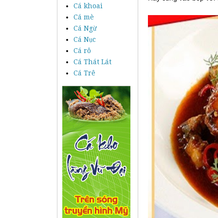
Cá khoai
Cá mè
Cá Ngừ
Cá Nục
Cá rô
Cá Thát Lát
Cá Trê