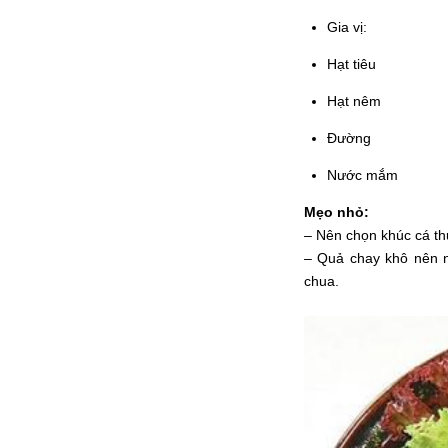
Gia vị:
Hạt tiêu
Hạt nêm
Đường
Nước mắm
Mẹo nhỏ:
– Nên chọn khúc cá thu
– Quả chay khô nên n
chua.