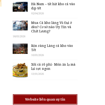
Hà Nam – tất bật kho cá vào
dịp tết
02/04/2026
Mua Cá kho làng Vũ Đại ở
đâu? Cơ sở nào Uy Tín và
Chất Lượng?
18/03/2026
Rộn ràng Làng cá kho vào
Tết
10/03/2026
Xôi cá rô phi- Món ăn lạ mà
lại cực ngon
13/01/2026
Website liên quan uy tín