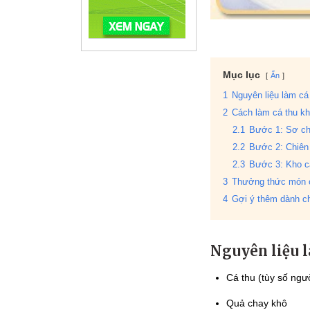
Mục lục
Ẩn
1
Nguyên liệu làm cá
2
Cách làm cá thu k
2.1
Bước 1: Sơ ch
2.2
Bước 2: Chiên
2.3
Bước 3: Kho c
3
Thưởng thức món c
4
Gợi ý thêm dành c
Nguyên liệu l
Cá thu (tùy số ngư
Quả chay khô