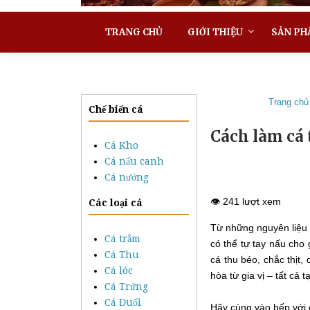
TRANG CHỦ
GIỚI THIỆU
SẢN PH
Trang chủ
Chế biến cá
Cách làm cá
Cá Kho
Cá nấu canh
Cá nướng
👁️ 241 lượt xem
Các loại cá
Từ những nguyên liệu 
Cá trắm
có thể tự tay nấu cho
Cá Thu
cá thu béo, chắc thịt
Cá lóc
hòa từ gia vị – tất cả
Cá Trứng
Cá Đuối
Hãy cùng vào bếp với 