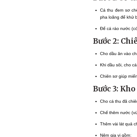
Cá thu đem sơ chế
pha loãng để khử b
Để cá ráo nước (c
Bước 2: Chi
Cho dầu ăn vào ch
Khi dầu sôi, cho c
Chiên sơ giúp miến
Bước 3: Kho
Cho cá thu đã chiê
Chế thêm nước (vừ
Thêm vài lát quả 
Nêm gia vị gồm: