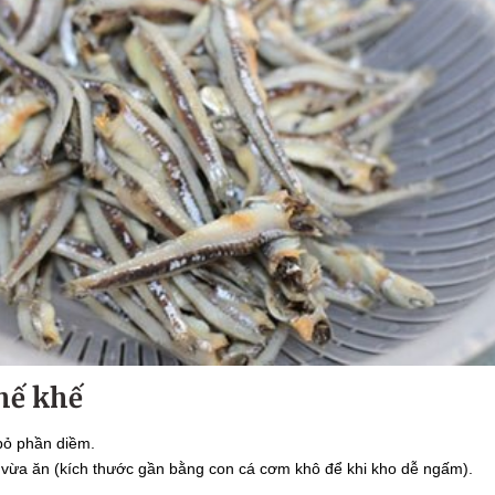
chế khế
bỏ phần diềm.
 vừa ăn (kích thước gần bằng con cá cơm khô để khi kho dễ ngấm).