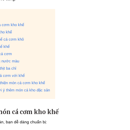
á cơm kho khế
kho khế
hế cá cơm khô
ế khế
cá cơm
g nước màu
hịt ba chỉ
á cơm với khế
thiện món cá cơm kho khế
i ý thêm món cá kho đặc sản
món cá cơm kho khế
ản, bạn dễ dàng chuẩn bị: