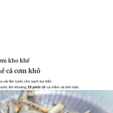
cơm kho khế
chế cá cơm khô
 vài lần nước cho sạch bụi bẩn.
 nước ấm khoảng
15 phút
để cá mềm và bớt mặn.