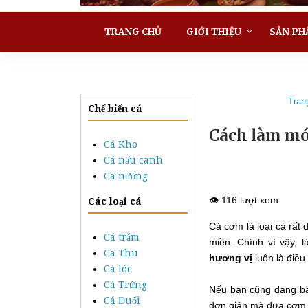
TRANG CHỦ
GIỚI THIỆU
SẢN PH
Tran
Chế biến cá
Cách làm mó
Cá Kho
Cá nấu canh
Cá nướng
👁️ 116 lượt xem
Các loại cá
Cá cơm là loại cá rất
Cá trắm
miền. Chính vì vậy,
Cá Thu
hương vị
luôn là điều
Cá lóc
Cá Trứng
Nếu bạn cũng đang b
Cá Đuối
đơn giản mà đưa cơm 