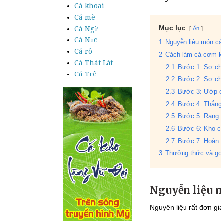
Cá khoai
Cá mè
Mục lục
Cá Ngừ
Ẩn
Cá Nục
1
Nguyễn liệu món c
Cá rô
2
Cách làm cá cơm 
Cá Thát Lát
2.1
Bước 1: Sơ c
Cá Trê
2.2
Bước 2: Sơ ch
2.3
Bước 3: Ướp 
2.4
Bước 4: Thắn
2.5
Bước 5: Rang t
2.6
Bước 6: Kho c
2.7
Bước 7: Hoàn 
3
Thưởng thức và gợ
Nguyễn liệu 
Nguyên liệu rất đơn gi