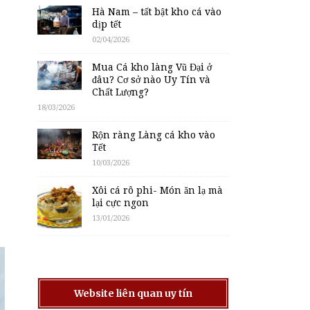
Hà Nam – tất bật kho cá vào
dịp tết
02/04/2026
Mua Cá kho làng Vũ Đại ở
đâu? Cơ sở nào Uy Tín và
Chất Lượng?
18/03/2026
Rộn ràng Làng cá kho vào
Tết
10/03/2026
Xôi cá rô phi- Món ăn lạ mà
lại cực ngon
13/01/2026
Website liên quan uy tín