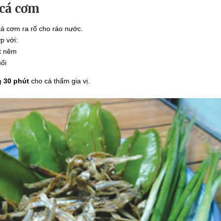
 cá cơm
á cơm ra rổ cho ráo nước.
p với:
ạt nêm
ối
g
30 phút
cho cá thấm gia vị.