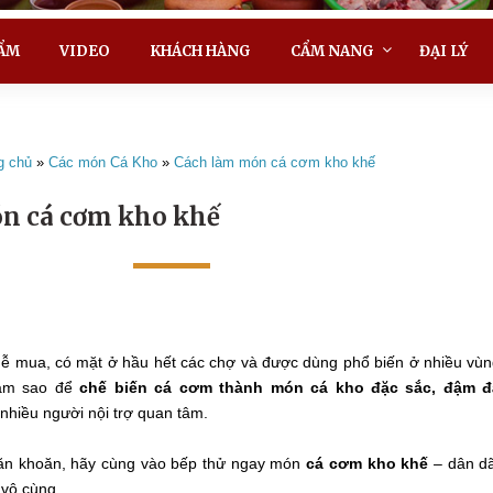
ẨM
VIDEO
KHÁCH HÀNG
CẨM NANG
ĐẠI LÝ
g chủ
»
Các món Cá Kho
»
Cách làm món cá cơm kho khế
n cá cơm kho khế
 dễ mua, có mặt ở hầu hết các chợ và được dùng phổ biến ở nhiều vù
 làm sao để
chế biến cá cơm thành món cá kho đặc sắc, đậm đ
 nhiều người nội trợ quan tâm.
ăn khoăn, hãy cùng vào bếp thử ngay món
cá cơm kho khế
– dân d
vô cùng.