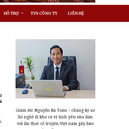
HỖ TRỢ
TIN CÔNG TY
LIÊN HỆ
ng
à
Giám đốc Nguyễn Bá Toàn – chàng kỹ sư
bỏ nghề đi kho cá vì tình yêu sâu đậm
ã,
với ẩm thực cổ truyền Việt nam gây bão