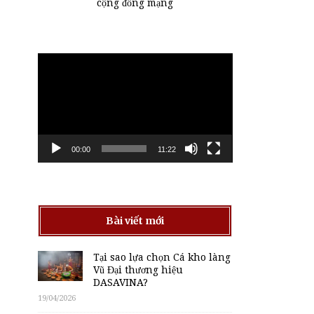
cộng đồng mạng
Trình
chơi
Video
00:00
11:22
Bài viết mới
Tại sao lựa chọn Cá kho làng
Vũ Đại thương hiệu
DASAVINA?
19/04/2026