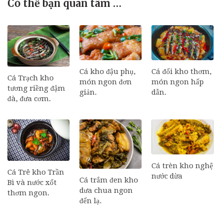
Có thể bạn quan tâm …
Cá đối kho thơm,
Cá kho đậu phụ,
Cá Trạch kho
món ngon hấp
món ngon đơn
tương riềng đậm
dẫn.
giản.
đà, đưa cơm.
Cá trèn kho nghệ
Cá Trê kho Trần
nước dừa
Cá trắm đen kho
Bì và nước xốt
dưa chua ngon
thơm ngon.
đến lạ.