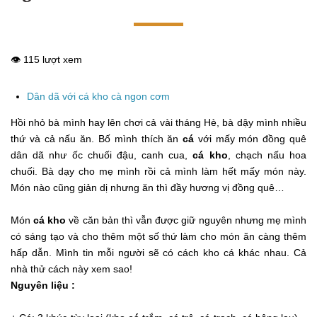
👁️ 115 lượt xem
Dân dã với cá kho cà ngon cơm
Hồi nhỏ bà mình hay lên chơi cả vài tháng Hè, bà dậy mình nhiều
thứ và cả nấu ăn. Bố mình thích ăn
cá
với mấy món đồng quê
dân dã như ốc chuối đậu, canh cua,
cá kho
, chạch nấu hoa
chuối. Bà dạy cho mẹ mình rồi cả mình làm hết mấy món này.
Món nào cũng giản dị nhưng ăn thì đầy hương vị đồng quê…
Món
cá kho
về căn bản thì vẫn được giữ nguyên nhưng mẹ mình
có sáng tạo và cho thêm một số thứ làm cho món ăn càng thêm
hấp dẫn. Mình tin mỗi người sẽ có cách kho cá khác nhau. Cả
nhà thử cách này xem sao!
Nguyên liệu :