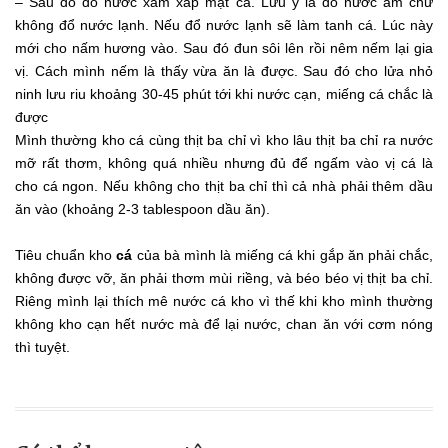
– Sau đó đổ nước xâm xấp mặt cá. Lưu ý là đổ nước ấm chứ
không đổ nước lạnh. Nếu đổ nước lạnh sẽ làm tanh cá. Lúc này
mới cho nấm hương vào. Sau đó đun sôi lên rồi nêm nếm lại gia
vị. Cách mình nếm là thấy vừa ăn là được. Sau đó cho lửa nhỏ
ninh lưu riu khoảng 30-45 phút tới khi nước cạn, miếng cá chắc là
được
Mình thường kho cá cùng thịt ba chỉ vì kho lâu thịt ba chỉ ra nước
mỡ rất thơm, không quá nhiều nhưng đủ để ngấm vào vị cá là
cho cá ngon. Nếu không cho thịt ba chỉ thì cả nhà phải thêm dầu
ăn vào (khoảng 2-3 tablespoon dầu ăn).
Tiêu chuẩn kho
cá
của bà mình là miếng cá khi gắp ăn phải chắc,
không được vỡ, ăn phải thơm mùi riềng, và béo béo vị thịt ba chỉ.
Riêng mình lại thích mê nước cá kho vì thế khi kho mình thường
không kho cạn hết nước mà để lại nước, chan ăn với cơm nóng
thì tuyệt.