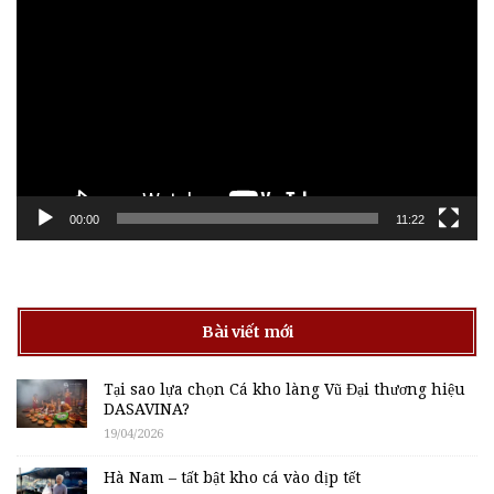
chơi
Video
00:00
11:22
Bài viết mới
Tại sao lựa chọn Cá kho làng Vũ Đại thương hiệu
DASAVINA?
19/04/2026
Hà Nam – tất bật kho cá vào dịp tết