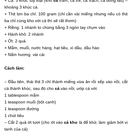
+ Cá: 3 khúc tùy loại (kho
cá
trắm, cá trê, cá trạch, cá bông lau) –
khoảng 3 khúc cá.
+ Thịt lợn ba chỉ: 100 gram (chỉ cần vài miếng nhưng nếu có thịt
ba chỉ cùng kho với cá thì sẽ rất thơm)
+ Riềng: 1 nhánh to chừng bằng 3 ngón tay chụm vào
+ Hành khô: 2 nhánh
+ Ớt: 2 quả
+ Mắm, muối, nước hàng, hạt tiêu, xì dầu, dầu hào
+ Nấm hương: vài cái
Cách làm:
– Đầu tiên, thái thịt 3 chỉ thành miếng vừa ăn rồi xếp vào nồi, cắt
cá thành khúc, sau đó cho
cá
vào nồi, ướp cá với:
1 tablespoon mắm
1 teaspoon muối (bột canh)
1 teaspoon đường
1 chút tiêu
– Cắt 2 quả ớt tươi (cho ớt vào
cá kho
là để khử, làm giảm bớt vị
tanh của cá)