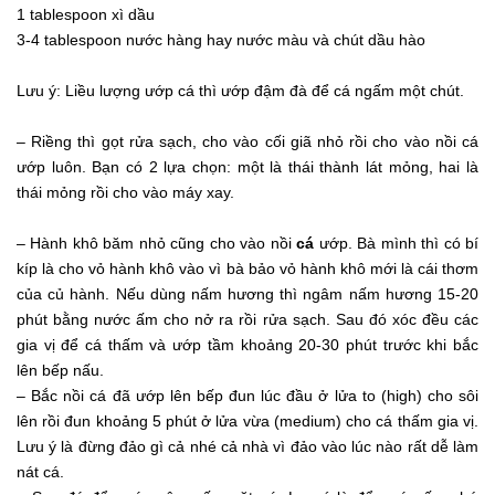
1 tablespoon xì dầu
3-4 tablespoon nước hàng hay nước màu và chút dầu hào
Lưu ý: Liều lượng ướp cá thì ướp đậm đà để cá ngấm một chút.
– Riềng thì gọt rửa sạch, cho vào cối giã nhỏ rồi cho vào nồi cá
ướp luôn. Bạn có 2 lựa chọn: một là thái thành lát mỏng, hai là
thái mỏng rồi cho vào máy xay.
– Hành khô băm nhỏ cũng cho vào nồi
cá
ướp. Bà mình thì có bí
kíp là cho vỏ hành khô vào vì bà bảo vỏ hành khô mới là cái thơm
của củ hành. Nếu dùng nấm hương thì ngâm nấm hương 15-20
phút bằng nước ấm cho nở ra rồi rửa sạch. Sau đó xóc đều các
gia vị để cá thấm và ướp tầm khoảng 20-30 phút trước khi bắc
lên bếp nấu.
– Bắc nồi cá đã ướp lên bếp đun lúc đầu ở lửa to (high) cho sôi
lên rồi đun khoảng 5 phút ở lửa vừa (medium) cho cá thấm gia vị.
Lưu ý là đừng đảo gì cả nhé cả nhà vì đảo vào lúc nào rất dễ làm
nát cá.