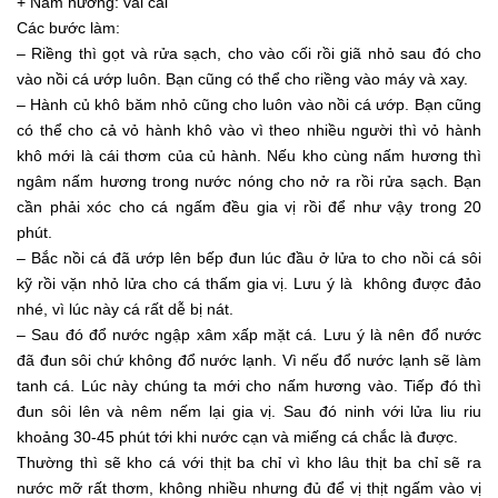
+ Nấm hương: vài cái
Các bước làm:
– Riềng thì gọt và rửa sạch, cho vào cối rồi giã nhỏ sau đó cho
vào nồi cá ướp luôn. Bạn cũng có thể cho riềng vào máy và xay.
– Hành củ khô băm nhỏ cũng cho luôn vào nồi cá ướp. Bạn cũng
có thể cho cả vỏ hành khô vào vì theo nhiều người thì vỏ hành
khô mới là cái thơm của củ hành. Nếu kho cùng nấm hương thì
ngâm nấm hương trong nước nóng cho nở ra rồi rửa sạch. Bạn
cần phải xóc cho cá ngấm đều gia vị rồi để như vậy trong 20
phút.
– Bắc nồi cá đã ướp lên bếp đun lúc đầu ở lửa to cho nồi cá sôi
kỹ rồi vặn nhỏ lửa cho cá thấm gia vị. Lưu ý là không được đảo
nhé, vì lúc này cá rất dễ bị nát.
– Sau đó đổ nước ngập xâm xấp mặt cá. Lưu ý là nên đổ nước
đã đun sôi chứ không đổ nước lạnh. Vì nếu đổ nước lạnh sẽ làm
tanh cá. Lúc này chúng ta mới cho nấm hương vào. Tiếp đó thì
đun sôi lên và nêm nếm lại gia vị. Sau đó ninh với lửa liu riu
khoảng 30-45 phút tới khi nước cạn và miếng cá chắc là được.
Thường thì sẽ kho cá với thịt ba chỉ vì kho lâu thịt ba chỉ sẽ ra
nước mỡ rất thơm, không nhiều nhưng đủ để vị thịt ngấm vào vị