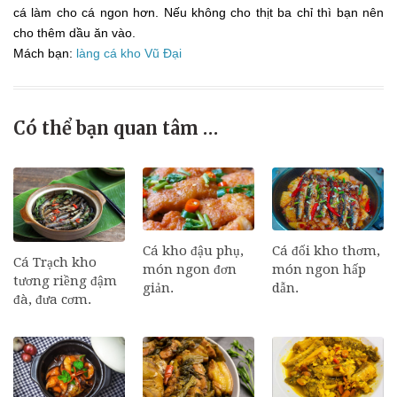
cá làm cho cá ngon hơn. Nếu không cho thịt ba chỉ thì bạn nên
cho thêm dầu ăn vào.
Mách bạn:
làng cá kho Vũ Đại
Có thể bạn quan tâm …
Cá đối kho thơm,
Cá kho đậu phụ,
Cá Trạch kho
món ngon hấp
món ngon đơn
tương riềng đậm
dẫn.
giản.
đà, đưa cơm.