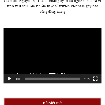
Giám đốc Nguyễn Bá Toàn – chàng kỹ sư bỏ nghề đi kho cá vì
tình yêu sâu đậm với ẩm thực cổ truyền Việt nam gây bão
cộng đồng mạng
Trình
chơi
Video
00:00
11:22
Bài viết mới