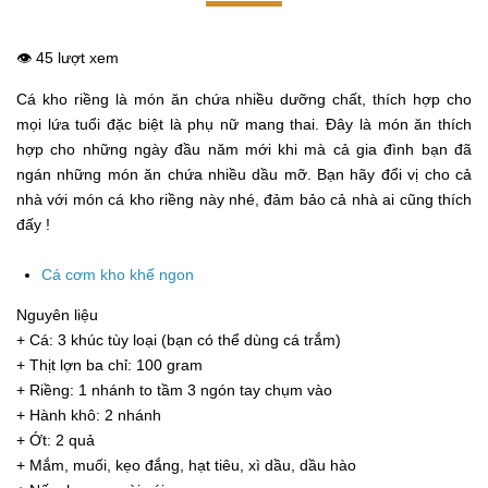
👁️ 45 lượt xem
Cá kho riềng là món ăn chứa nhiều dưỡng chất, thích hợp cho
mọi lứa tuổi đặc biệt là phụ nữ mang thai. Đây là món ăn thích
hợp cho những ngày đầu năm mới khi mà cả gia đình bạn đã
ngán những món ăn chứa nhiều dầu mỡ. Bạn hãy đổi vị cho cả
nhà với món cá kho riềng này nhé, đảm bảo cả nhà ai cũng thích
đấy !
Cá cơm kho khế ngon
Nguyên liệu
+ Cá: 3 khúc tùy loại (bạn có thể dùng cá trắm)
+ Thịt lợn ba chỉ: 100 gram
+ Riềng: 1 nhánh to tầm 3 ngón tay chụm vào
+ Hành khô: 2 nhánh
+ Ớt: 2 quả
+ Mắm, muối, kẹo đắng, hạt tiêu, xì dầu, dầu hào