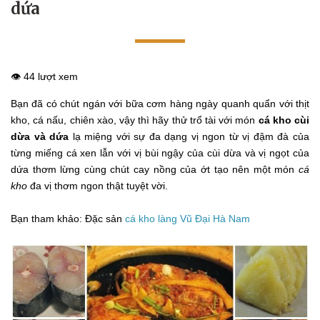
dứa
👁️ 44 lượt xem
Bạn đã có chút ngán với bữa cơm hàng ngày quanh quẩn với thịt
kho, cá nấu, chiên xào, vậy thì hãy thử trổ tài với món
cá kho cùi
dừa và dứa
lạ miệng với sự đa dạng vị ngon từ vị đậm đà của
từng miếng cá xen lẫn với vị bùi ngậy của cùi dừa và vị ngọt của
dứa thơm lừng cùng chút cay nồng của ớt tạo nên một món
cá
kho
đa vị thơm ngon thật tuyệt vời.
Bạn tham khảo: Đặc sản
cá kho làng Vũ Đại Hà Nam