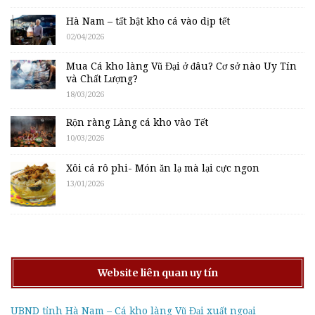
Hà Nam – tất bật kho cá vào dịp tết
02/04/2026
Mua Cá kho làng Vũ Đại ở đâu? Cơ sở nào Uy Tín
và Chất Lượng?
18/03/2026
Rộn ràng Làng cá kho vào Tết
10/03/2026
Xôi cá rô phi- Món ăn lạ mà lại cực ngon
13/01/2026
Website liên quan uy tín
UBND tỉnh Hà Nam – Cá kho làng Vũ Đại xuất ngoại