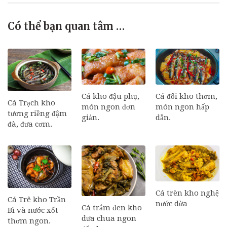
Có thể bạn quan tâm …
Cá đối kho thơm,
Cá kho đậu phụ,
Cá Trạch kho
món ngon hấp
món ngon đơn
tương riềng đậm
dẫn.
giản.
đà, đưa cơm.
Cá trèn kho nghệ
Cá Trê kho Trần
nước dừa
Cá trắm đen kho
Bì và nước xốt
dưa chua ngon
thơm ngon.