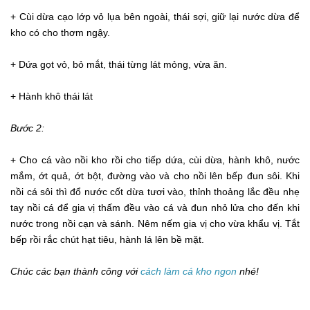
+ Cùi dừa cạo lớp vỏ lụa bên ngoài, thái sợi, giữ lại nước dừa để
kho có cho thơm ngậy.
+ Dứa gọt vỏ, bỏ mắt, thái từng lát mỏng, vừa ăn.
+ Hành khô thái lát
Bước 2:
+ Cho cá vào nồi kho rồi cho tiếp dứa, cùi dừa, hành khô, nước
mắm, ớt quả, ớt bột, đường vào và cho nồi lên bếp đun sôi. Khi
nồi cá sôi thì đổ nước cốt dừa tươi vào, thỉnh thoảng lắc đều nhẹ
tay nồi cá để gia vị thấm đều vào cá và đun nhỏ lửa cho đến khi
nước trong nồi cạn và sánh. Nêm nếm gia vị cho vừa khẩu vị. Tắt
bếp rồi rắc chút hạt tiêu, hành lá lên bề mặt.
Chúc các bạn thành công với
cách làm cá kho ngon
nhé!