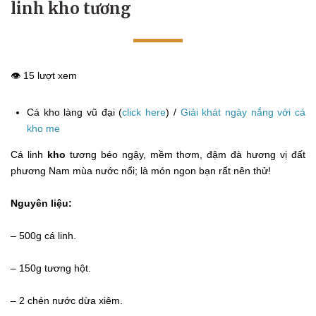
linh kho tương
👁️ 15 lượt xem
Cá kho làng vũ đại (
click here
) /
Giải khát ngày nắng với cá
kho me
Cá linh
kho
tương béo ngậy, mềm thơm, đậm đà hương vị đất
phương Nam mùa nước nổi; là món ngon bạn rất nên thử!
Nguyên liệu:
– 500g cá linh.
– 150g tương hột.
– 2 chén nước dừa xiêm.