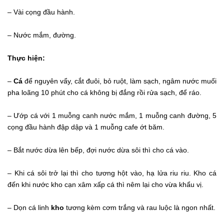
– Vài cọng đầu hành.
– Nước mắm, đường.
Thực hiện:
–
Cá
để nguyên vẩy, cắt đuôi, bỏ ruột, làm sạch, ngâm nước muối
pha loãng 10 phút cho cá không bị đắng rồi rửa sạch, để ráo.
– Ướp cá với 1 muỗng canh nước mắm, 1 muỗng canh đường, 5
cọng đầu hành đập dập và 1 muỗng cafe ớt băm.
– Bắt nước dừa lên bếp, đợi nước dừa sôi thì cho cá vào.
– Khi cá sôi trở lại thì cho tương hột vào, hạ lửa riu riu. Kho cá
đến khi nước kho cạn xâm xấp cá thì nêm lại cho vừa khẩu vị.
– Dọn cá linh
kho
tương kèm cơm trắng và rau luộc là ngon nhất.