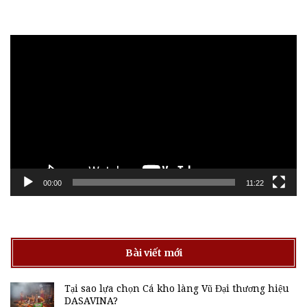
Trình
chơi
Video
00:00
11:22
Bài viết mới
Tại sao lựa chọn Cá kho làng Vũ Đại thương hiệu
DASAVINA?