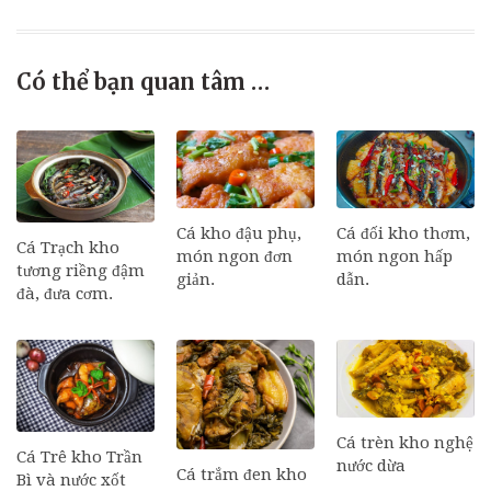
Có thể bạn quan tâm …
Cá đối kho thơm,
Cá kho đậu phụ,
Cá Trạch kho
món ngon hấp
món ngon đơn
tương riềng đậm
dẫn.
giản.
đà, đưa cơm.
Cá trèn kho nghệ
Cá Trê kho Trần
nước dừa
Cá trắm đen kho
Bì và nước xốt