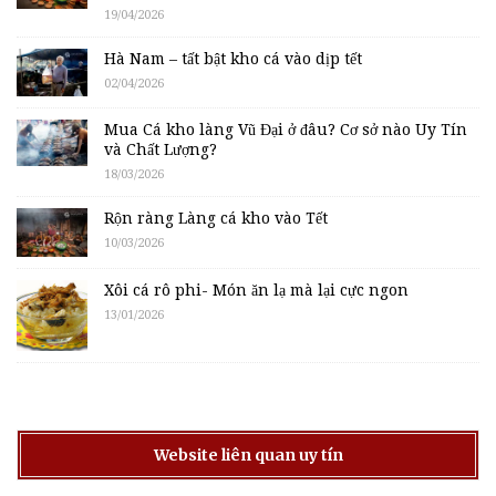
19/04/2026
Hà Nam – tất bật kho cá vào dịp tết
02/04/2026
Mua Cá kho làng Vũ Đại ở đâu? Cơ sở nào Uy Tín
và Chất Lượng?
18/03/2026
Rộn ràng Làng cá kho vào Tết
10/03/2026
Xôi cá rô phi- Món ăn lạ mà lại cực ngon
13/01/2026
Website liên quan uy tín