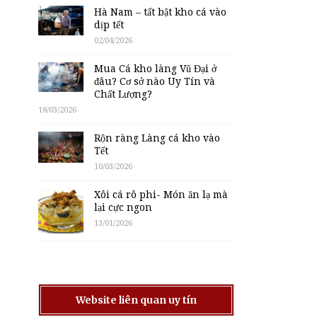
Hà Nam – tất bật kho cá vào
dịp tết
02/04/2026
Mua Cá kho làng Vũ Đại ở
đâu? Cơ sở nào Uy Tín và
Chất Lượng?
18/03/2026
Rộn ràng Làng cá kho vào
Tết
10/03/2026
Xôi cá rô phi- Món ăn lạ mà
lại cực ngon
13/01/2026
Website liên quan uy tín