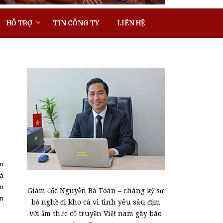
HỖ TRỢ
TIN CÔNG TY
LIÊN HỆ
ơm
đà
en
Giám đốc Nguyễn Bá Toàn – chàng kỹ sư
n
bỏ nghề đi kho cá vì tình yêu sâu đậm
với ẩm thực cổ truyền Việt nam gây bão