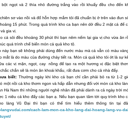
ìa bột ngọt và 2 thìa nhỏ đường trắng vào rồi khuấy đều cho đến k
chiên sơ vào nồi và đổ hỗn hợp mắm tỏi đã chuẩn bị ở trên vào đun s
khoảng 15 phút. Trong quá trình kho ca bạn nên dở đều 2 mặt cá để 
à gia vị.
o cá sôi đều khoảng 30 phút thì bạn nêm nếm lại gia vị cho vừa ăn r
thúc quá trình chế biến món cá quả kho tộ.
o này bạn sẽ không phải dùng đến nước màu mà cá vẫn có màu vàn
 mắt là do màu của đường cháy tiết ra. Món cá quả kho tỏi ớt là sự k
ữa các vị mặn, ngọt, cay nồng để tạo ra một hương vị đặc biệt th
chắc chắn sẽ là món ăn khoái khẩu, rất đưa cơm cho cả nhà đấy.
ưa biết:
Thường ngày khi kho cá bạn chỉ cần phải bỏ ra từ 1-2 g
có một nồi cá kho thơm ngon và hấp dẫn nhưng đối với món cá kho là
ản Hà Nam thì những người nghệ nhân đã phải dành ra cả ngày trời m
c 1 niêu cá kho đấy các bạn ạ. Nếu bạn quan tâm tới quy trình kho 
o làng Vũ Đại thì bạn có thể tìm hiểu thêm thông tin tại đâ
holangvudai.com/cach-lam-mon-ca-kho-lang-dai-hoang-lang-vu-da
tuyet/