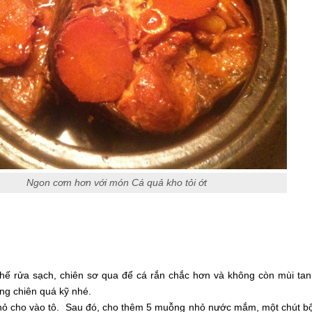
Ngon cơm hơn với món Cá quả kho tỏi ớt
ế rửa sạch, chiên sơ qua để cá rắn chắc hơn và không còn mùi ta
ng chiên quá kỹ nhé.
nhỏ cho vào tô. Sau đó, cho thêm 5 muỗng nhỏ nước mắm, một chút b