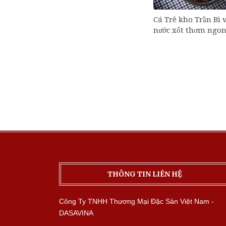
Cá Trê kho Trần Bì 
nước xốt thơm ngon
THÔNG TIN LIÊN HỆ
Công Ty TNHH Thương Mại Đặc Sản Việt Nam -
DASAVINA