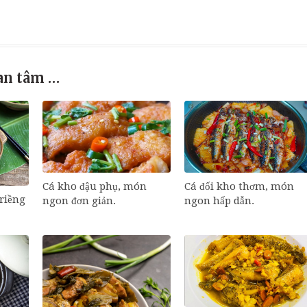
an tâm …
Cá đối kho thơm, món
Cá kho đậu phụ, món
riềng
ngon hấp dẫn.
ngon đơn giản.