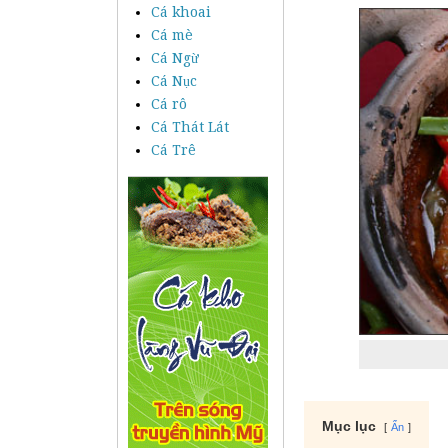
Cá khoai
Cá mè
Cá Ngừ
Cá Nục
Cá rô
Cá Thát Lát
Cá Trê
Mục lục
Ẩn