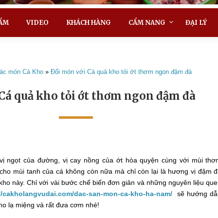
ẨM
VIDEO
KHÁCH HÀNG
CẨM NANG
ĐẠI LÝ
ác món Cá Kho
»
Đổi món với Cá quả kho tỏi ớt thơm ngon đậm đà
Cá quả kho tỏi ớt thơm ngon đậm đà
 vị ngọt của đường, vị cay nồng của ớt hòa quyện cùng với mùi th
 cho mùi tanh của cá không còn nữa mà chỉ còn lại là hương vị đậm 
ho này. Chỉ với vài bước chế biến đơn giản và những nguyên liệu qu
://cakholangvudai.com/dac-san-mon-ca-kho-ha-nam/
sẽ hướng dẫ
o lạ miệng và rất đưa cơm nhé!