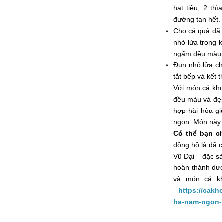
hạt tiêu, 2 th
đường tan hết.
Cho cá quả đã 
nhỏ lửa trong 
ngấm đều màu v
Đun nhỏ lửa ch
tắt bếp và kết 
Với món cá kh
đều màu và đẹp
hợp hài hòa gi
ngon. Món này 
Có thể bạn ch
đồng hồ là đã 
Vũ Đại – đặc s
hoàn thành đượ
và món cá kh
https://cak
ha-nam-ngon-