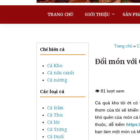
TRANG CHỦ
GIỚI THIỆU
SẢN PH
Trang chủ
»
C
Chế biến cá
Đổi món với 
Cá Kho
Cá nấu canh
Cá nướng
👁️ 81 lượt xem
Các loại cá
Cá quả kho tỏi ớt có
Cá trắm
thơm của tỏi sẽ khiến
Cá Thu
khó quên của món cá k
Cá lóc
thuộc, dễ kiếm
https
Cá Trứng
bạn làm một món cá kh
Cá Đuối