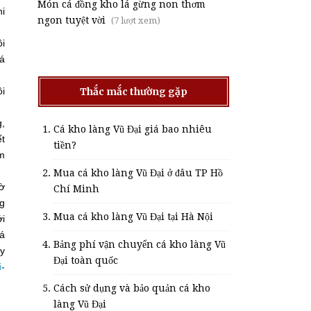
Món cá đồng kho lá gừng non thơm
hi
ngon tuyệt vời
(7 lượt xem)
ôi
cá
Thắc mắc thường gặp
ồi
g,
Cá kho làng Vũ Đại giá bao nhiêu
ết
tiền?
ơm
Mua cá kho làng Vũ Đại ở đâu TP Hồ
iờ
Chí Minh
ng
Mua cá kho làng Vũ Đại tại Hà Nội
ới
cá
Bảng phí vận chuyển cá kho làng Vũ
y
Đại toàn quốc
i-
Cách sử dụng và bảo quản cá kho
làng Vũ Đại