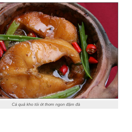
Cá quả kho tỏi ớt thơm ngon đậm đà