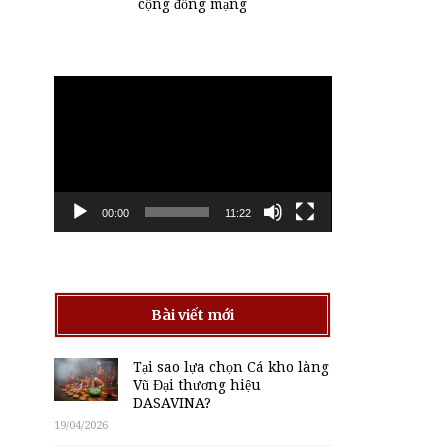
cộng đồng mạng
Trình
chơi
Video
00:00
11:22
Bài viết mới
Tại sao lựa chọn Cá kho làng
Vũ Đại thương hiệu
DASAVINA?
19/04/2026