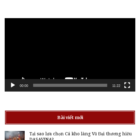
Trình
chơi
Video
00:00
11:22
Bài viết mới
Tại sao lựa chọn Cá kho làng Vũ Đại thương hiệu
DASAVINA?