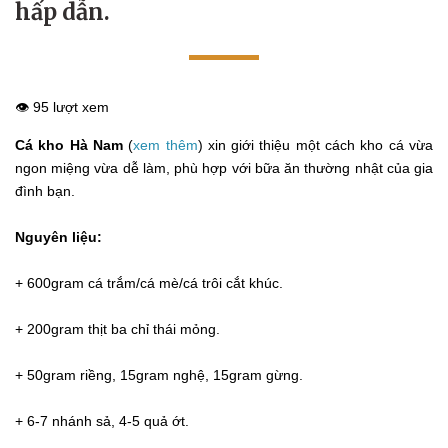
hấp dẫn.
👁️ 95 lượt xem
Cá kho Hà Nam
(
xem thêm
) xin giới thiệu một cách kho cá vừa
ngon miệng vừa dễ làm, phù hợp với bữa ăn thường nhật của gia
đình bạn.
Nguyên liệu:
+ 600gram cá trắm/cá mè/cá trôi cắt khúc.
+ 200gram thịt ba chỉ thái mỏng.
+ 50gram riềng, 15gram nghệ, 15gram gừng.
+ 6-7 nhánh sả, 4-5 quả ớt.