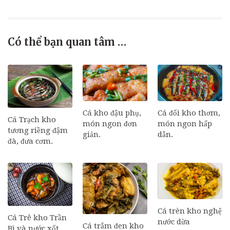
Có thể bạn quan tâm …
Cá đối kho thơm,
Cá kho đậu phụ,
Cá Trạch kho
món ngon hấp
món ngon đơn
tương riềng đậm
dẫn.
giản.
đà, đưa cơm.
Cá trèn kho nghệ
Cá Trê kho Trần
nước dừa
Cá trắm đen kho
Bì và nước xốt