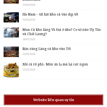
19/04/2026
Hà Nam – tất bật kho cá vào dịp tết
02/04/2026
Mua Cá kho làng Vũ Đại ở đâu? Cơ sở nào Uy Tín
và Chất Lượng?
18/03/2026
Rộn ràng Làng cá kho vào Tết
10/03/2026
Xôi cá rô phi- Món ăn lạ mà lại cực ngon
13/01/2026
Website liên quan uy tín