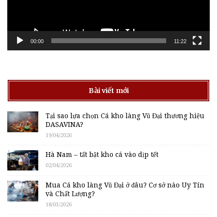
00:00
11:22
Bài viết mới
Tại sao lựa chọn Cá kho làng Vũ Đại thương hiệu
DASAVINA?
19/04/2026
Hà Nam – tất bật kho cá vào dịp tết
02/04/2026
Mua Cá kho làng Vũ Đại ở đâu? Cơ sở nào Uy Tín
và Chất Lượng?
18/03/2026