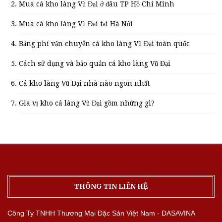
Mua cá kho làng Vũ Đại ở đâu TP Hồ Chí Minh
Mua cá kho làng Vũ Đại tại Hà Nội
Bảng phí vận chuyển cá kho làng Vũ Đại toàn quốc
Cách sử dụng và bảo quản cá kho làng Vũ Đại
Cá kho làng Vũ Đại nhà nào ngon nhất
Gia vị kho cá làng Vũ Đại gồm những gì?
THÔNG TIN LIÊN HỆ
Công Ty TNHH Thương Mại Đặc Sản Việt Nam - DASAVINA