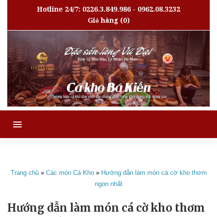
Hotline 24/7: 0226.3.849.986 - 0962.08.3232
Giỏ hàng
(0)
MENU
Trang chủ
»
Các món Cá Kho
»
Hướng dẫn làm món cá cờ kho thơm
ngon nhất
Hướng dẫn làm món cá cờ kho thơm