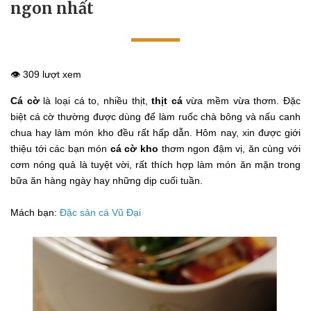
ngon nhất
👁️ 309 lượt xem
Cá cờ
là loại cá to, nhiều thịt,
thịt cá
vừa mềm vừa thơm. Đặc
biệt cá cờ thường được dùng để làm ruốc chà bông và nấu canh
chua hay làm món kho đều rất hấp dẫn. Hôm nay, xin được giới
thiệu tới các bạn món
cá cờ kho
thơm ngon đậm vị, ăn cùng với
cơm nóng quả là tuyệt vời, rất thích hợp làm món ăn mặn trong
bữa ăn hàng ngày hay những dịp cuối tuần.
Mách bạn:
Đặc sản cá Vũ Đại