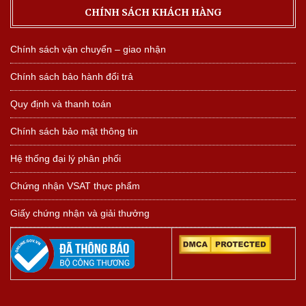
CHÍNH SÁCH KHÁCH HÀNG
Chính sách vận chuyển – giao nhận
Chính sách bảo hành đổi trả
Quy định và thanh toán
Chính sách bảo mật thông tin
Hệ thống đại lý phân phối
Chứng nhận VSAT thực phẩm
Giấy chứng nhận và giải thưởng