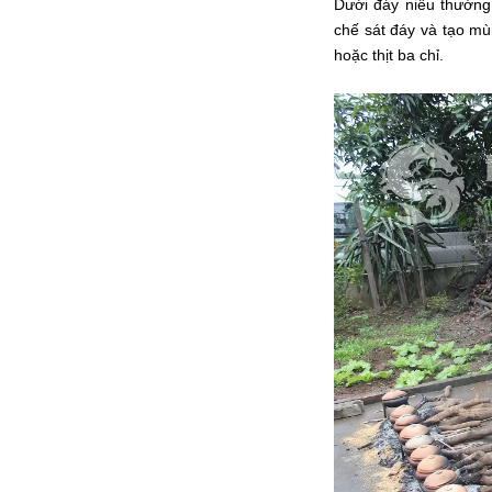
Dưới đáy niêu thường 
chế sát đáy và tạo mùi
hoặc thịt ba chỉ.