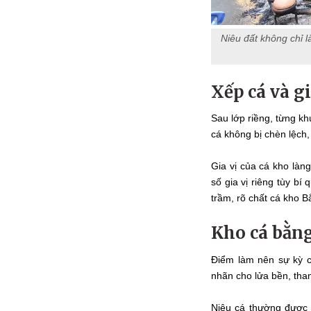
Niêu đất không chỉ 
Xếp cá và gi
Sau lớp riềng, từng k
cá không bị chèn lệch,
Gia vị của cá kho làn
số gia vị riêng tùy b
trầm, rõ chất cá kho B
Kho cá bằng
Điểm làm nên sự kỳ c
nhãn cho lửa bền, than
Niêu cá thường được k