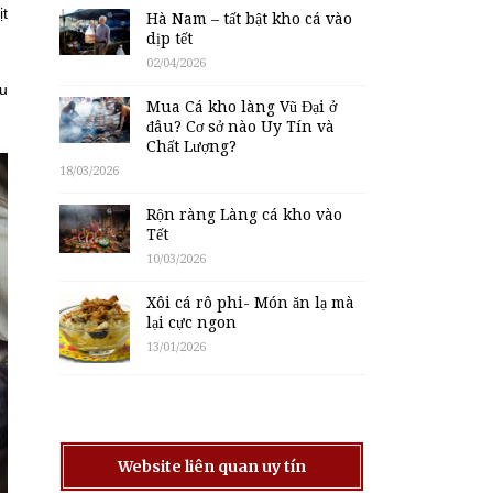
ịt
Hà Nam – tất bật kho cá vào
dịp tết
02/04/2026
ều
Mua Cá kho làng Vũ Đại ở
đâu? Cơ sở nào Uy Tín và
Chất Lượng?
18/03/2026
Rộn ràng Làng cá kho vào
Tết
10/03/2026
Xôi cá rô phi- Món ăn lạ mà
lại cực ngon
13/01/2026
Website liên quan uy tín