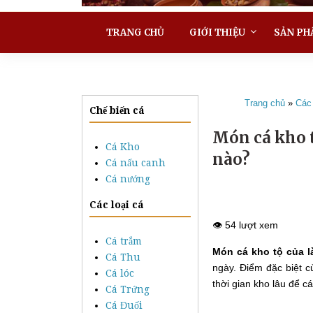
TRANG CHỦ
GIỚI THIỆU
SẢN PH
Trang chủ
»
Các
Chế biến cá
Món cá kho t
Cá Kho
nào?
Cá nấu canh
Cá nướng
Các loại cá
👁️ 54 lượt xem
Cá trắm
Món cá kho tộ của l
Cá Thu
ngày. Điểm đặc biệt c
Cá lóc
thời gian kho lâu để c
Cá Trứng
Cá Đuối