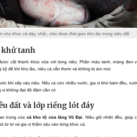
n cho khúc cá dày, chắc, chịu được thời gian kho lâu trong niêu đất
ể khử tanh
được cắt thành khúc vừa với từng niêu. Phần máu tanh, màng đen 
 kỹ để khi kho lâu, niêu cá vẫn thơm và không bị ám mùi.
ước khi xếp vào niêu. Nếu cá còn nhiều nước, gia vị khó bám đều, nư
 vị không đạt độ đậm cần có.
u đất và lớp riềng lót đáy
uan trọng của
cá kho tộ của làng Vũ Đại
. Niêu giữ nhiệt đều, giúp 
t từ từ và gia vị thấm sâu vào từng khúc cá.