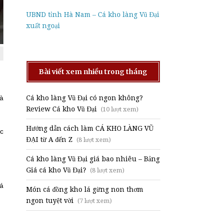
UBND tỉnh Hà Nam – Cá kho làng Vũ Đại
xuất ngoại
Bài viết xem nhiều trong tháng
Cá kho làng Vũ Đại có ngon không?
và
Review Cá kho Vũ Đại
(10 lượt xem)
Hướng dẫn cách làm CÁ KHO LÀNG VŨ
ớc
ĐẠI từ A đến Z
(8 lượt xem)
Cá kho làng Vũ Đại giá bao nhiêu – Bảng
Giá cá kho Vũ Đại?
(8 lượt xem)
cá
Món cá đồng kho lá gừng non thơm
ngon tuyệt vời
(7 lượt xem)