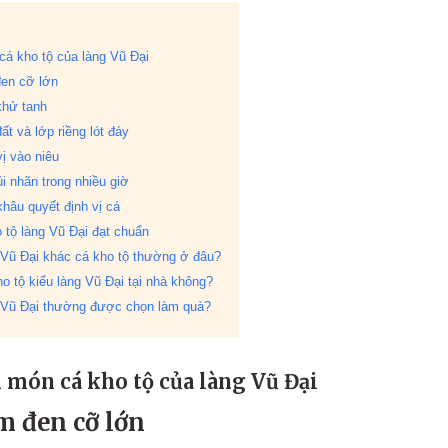
cá kho tộ của làng Vũ Đại
đen cỡ lớn
khử tanh
ất và lớp riềng lót đáy
vị vào niêu
i nhãn trong nhiều giờ
hâu quyết định vị cá
tộ làng Vũ Đại đạt chuẩn
 Vũ Đại khác cá kho tộ thường ở đâu?
o tộ kiểu làng Vũ Đại tại nhà không?
g Vũ Đại thường được chọn làm quà?
 món cá kho tộ của làng Vũ Đại
m đen cỡ lớn