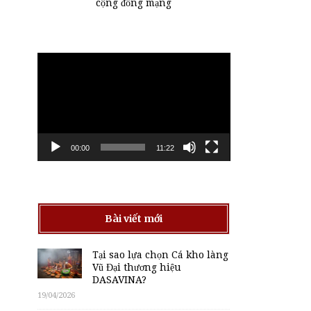
cộng đồng mạng
Trình
chơi
Video
00:00
11:22
Bài viết mới
Tại sao lựa chọn Cá kho làng
Vũ Đại thương hiệu
DASAVINA?
19/04/2026