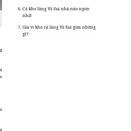
Cá kho làng Vũ Đại nhà nào ngon
nhất
Gia vị kho cá làng Vũ Đại gồm những
gì?
ng
ột
ơm
ủi
ng