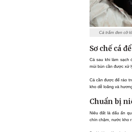
Cá trắm đen cỡ lớ
Sơ chế cá đ
Cá sau khi làm sạch 
mùi bùn cần được xử lý
Cá cần được để ráo tr
kho dễ loãng và hương
Chuẩn bị niê
Niêu đất là dấu ấn q
chín chậm, nước kho rú