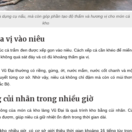
là dụng cụ nấu, mà còn góp phần tạo độ thấm và hương vị cho món cá
kho
a vị vào niêu
húc cá trắm đen được xếp gọn vào niêu. Cách xếp cá cần khéo để miế
 không quá sát đáy và có đủ khoảng thấm gia vị.
g Vũ Đại thường có riềng, gừng, ớt, nước mắm, nước cốt chanh và m
í quyết từng cơ sở. Nhờ vậy, niêu cá không chỉ đậm mà còn có mùi th
ắc Bộ.
 củi nhãn trong nhiều giờ
ông của món cá kho làng Vũ Đại là quá trình kho bằng củi nhãn. C
 đượm, giúp niêu cá giữ nhiệt ổn định trong thời gian dài.
ho nhiều giờ, có cơ sở giới thiệu thời gian khoảng 16 tiếng tùy trọ