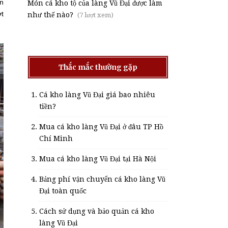
ạn
Món cá kho tộ của làng Vũ Đại được làm
ớt
như thế nào?
(7 lượt xem)
Thắc mắc thường gặp
Cá kho làng Vũ Đại giá bao nhiêu
tiền?
Mua cá kho làng Vũ Đại ở đâu TP Hồ
Chí Minh
Mua cá kho làng Vũ Đại tại Hà Nội
Bảng phí vận chuyển cá kho làng Vũ
Đại toàn quốc
Cách sử dụng và bảo quản cá kho
làng Vũ Đại