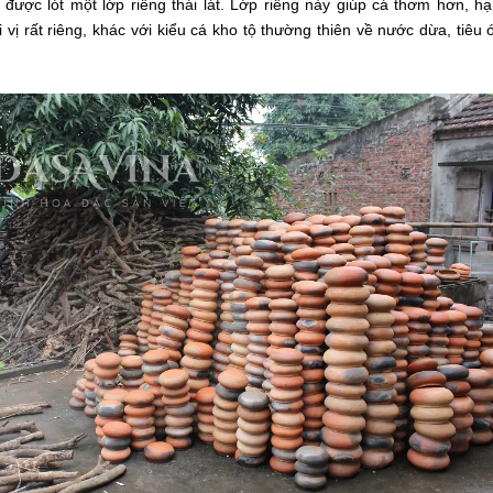
được lót một lớp riềng thái lát. Lớp riềng này giúp cá thơm hơn, h
 vị rất riêng, khác với kiểu cá kho tộ thường thiên về nước dừa, tiêu 