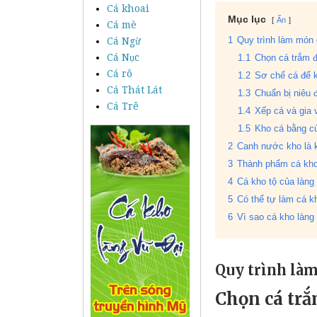
Cá khoai
Mục lục
Ẩn
Cá mè
Cá Ngừ
1
Quy trình làm món 
Cá Nục
1.1
Chọn cá trắm 
Cá rô
1.2
Sơ chế cá để 
Cá Thát Lát
1.3
Chuẩn bị niêu đ
Cá Trê
1.4
Xếp cá và gia 
1.5
Kho cá bằng củ
2
Canh nước kho là k
3
Thành phẩm cá kho 
4
Cá kho tộ của làng
5
Có thể tự làm cá kh
6
Vì sao cá kho làn
Quy trình làm
Chọn cá trắ