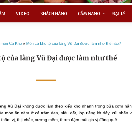
ẨM
VIDEO
KHÁCH HÀNG
CẨM NANG
ĐẠI LÝ
 món Cá Kho
»
Món cá kho tộ của làng Vũ Đại được làm như thế nào?
ộ của làng Vũ Đại được làm như thế
àng Vũ Đại
không được làm theo kiểu kho nhanh trong bữa cơm hằ
ủa món ăn nằm ở cá trắm đen, niêu đất, lớp riềng lót đáy, củi nhãn 
á thấm vị, thịt chắc, xương mềm, thơm đậm mùi gia vị đồng quê.