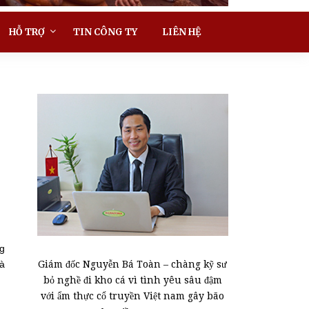
HỖ TRỢ
TIN CÔNG TY
LIÊN HỆ
ng
Giám đốc Nguyễn Bá Toàn – chàng kỹ sư
và
bỏ nghề đi kho cá vì tình yêu sâu đậm
với ẩm thực cổ truyền Việt nam gây bão