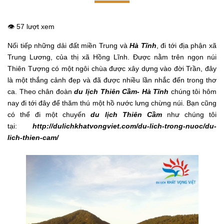
👁️ 57 lượt xem
Nối tiếp những dải đất miền Trung và
Hà Tĩnh
, đi tới địa phận xã
Trung Lương, của thị xã Hồng Lĩnh. Được nằm trên ngọn núi
Thiên Tượng có một ngôi chùa được xây dựng vào đời Trần, đây
là một thắng cảnh đẹp và đã được nhiều lần nhắc đến trong thơ
ca. Theo chân đoàn
du lịch Thiên Cầm- Hà Tĩnh
chúng tôi hôm
nay đi tới đây để thăm thú một hồ nước lưng chừng núi. Bạn cũng
có thể đi một chuyến
du lịch Thiên Cầm
như chúng tôi
tại:
http://dulichkhatvongviet.com/du-lich-trong-nuoc/du-
lich-thien-cam/