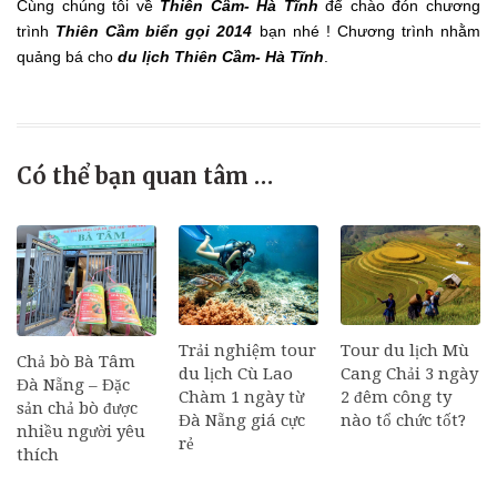
Cùng chúng tôi về
Thiên Cầm- Hà Tĩnh
để chào đón chương
trình
Thiên Cầm biển gọi 2014
bạn nhé ! Chương trình nhằm
quảng bá cho
du lịch Thiên Cầm- Hà Tĩnh
.
Có thể bạn quan tâm …
Tour du lịch Mù
Trải nghiệm tour
Chả bò Bà Tâm
Cang Chải 3 ngày
du lịch Cù Lao
Đà Nẵng – Đặc
2 đêm công ty
Chàm 1 ngày từ
sản chả bò được
nào tổ chức tốt?
Đà Nẵng giá cực
nhiều người yêu
rẻ
thích