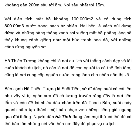
khoảng gần 200m sâu tới 8m. Nơi sâu nhất tới 15m.
Với diện tích mặt hồ khoảng 100.000m2 và có dung tích
800.00m3 nước trong sạch tự nhiên. Hai bên là vách núi dựng
đứng và những hàng thông xanh soi xuống mặt hồ phẳng lặng sẽ
thấy khung cảnh giống như một bức tranh họa đồ, với những
cánh rừng nguyên sơ.
Hồ Thiên Tượng không chỉ là nơi du lịch với thắng cảnh đẹp và lôi
cuốn khách du lịch, nó còn là nơi để con người ta có thể tĩnh tâm,
cũng là nơi cung cấp nguồn nước trong lành cho nhân dân thị xã.
Bên cạnh Hồ Thiên Tượng là Suối Tiên, sở dĩ dòng suối có cái tên
như vậy vì tự ngàn xưa đã có tương truyền rằng đây là nơi tiên
tắm và còn để lại nhiều dấu chân trên đá Thạch Bàn, suối chảy
quanh năm tạo thành một bản nhạc với những tiếng gió ngang
qua đồi thông. Người dân
Hà Tĩnh
đang làm mọi thứ có thể để có
thể bảo tồn những nét văn hóa nơi đây để phục vụ du lịch.