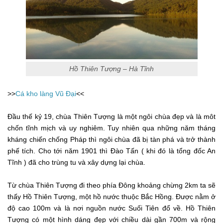
Hồ Thiên Tượng – Hà Tĩnh
>>
Cá kho làng Vũ Đại
<<
Đầu thế kỷ 19, chùa Thiên Tượng là một ngôi chùa đẹp và là môt
chốn tĩnh mịch và uy nghiêm. Tuy nhiên qua những năm tháng
kháng chiến chống Pháp thì ngôi chùa đã bị tàn phá và trở thành
phế tích. Cho tới năm 1901 thì Đào Tấn ( khi đó là tổng đốc An
Tĩnh ) đã cho trùng tu và xây dựng lại chùa.
Từ chùa Thiên Tượng đi theo phía Đông khoảng chừng 2km ta sẽ
thấy Hồ Thiên Tượng, một hồ nước thuộc Bắc Hồng. Được nằm ở
độ cao 100m và là nơi nguồn nước Suối Tiên đổ về. Hồ Thiên
Tượng có một hình dáng đẹp với chiều dài gần 700m và rộng