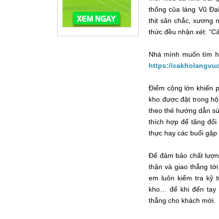
thống của làng Vũ Đạ
thịt săn chắc, xương
thức đều nhận xét: “C
Nhà mình muốn tìm h
https://cakholangvu
Điểm cộng lớn khiến p
kho được đặt trong hộp
theo thẻ hướng dẫn sử
thích hợp để tặng đối
thực hay các buổi gặp
Để đảm bảo chất lượng
thận và giao thẳng tớ
em luôn kiểm tra kỹ t
kho… để khi đến tay 
thẳng cho khách mời.