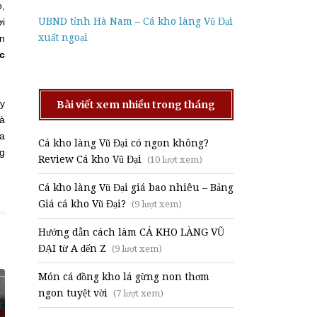
o,
UBND tỉnh Hà Nam – Cá kho làng Vũ Đại
ời
xuất ngoại
ần
c
Hy
Bài viết xem nhiều trong tháng
Hà
ừa
Cá kho làng Vũ Đại có ngon không?
ng
Review Cá kho Vũ Đại
(10 lượt xem)
Cá kho làng Vũ Đại giá bao nhiêu – Bảng
Giá cá kho Vũ Đại?
(9 lượt xem)
Hướng dẫn cách làm CÁ KHO LÀNG VŨ
ĐẠI từ A đến Z
(9 lượt xem)
Món cá đồng kho lá gừng non thơm
ngon tuyệt vời
(7 lượt xem)