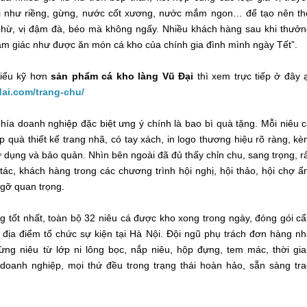
i như riềng, gừng, nước cốt xương, nước mắm ngon… để tạo nên t
 nhừ, vị đậm đà, béo mà không ngấy. Nhiều khách hàng sau khi thưở
ảm giác như được ăn món cá kho của chính gia đình mình ngày Tết”.
iểu kỹ hơn
sản phẩm cá kho làng Vũ Đại
thì xem trực tiếp ở đây 
dai.com/trang-chu/
hía doanh nghiệp đặc biệt ưng ý chính là bao bì quà tặng. Mỗi niêu 
 quà thiết kế trang nhã, có tay xách, in logo thương hiệu rõ ràng, k
 dụng và bảo quản. Nhìn bên ngoài đã đủ thấy chỉn chu, sang trọng, r
 tác, khách hàng trong các chương trình hội nghị, hội thảo, hội chợ 
 gỡ quan trọng.
 tốt nhất, toàn bộ 32 niêu cá được kho xong trong ngày, đóng gói c
i địa điểm tổ chức sự kiện tại Hà Nội. Đội ngũ phụ trách đơn hàng n
ừng niêu từ lớp ni lông bọc, nắp niêu, hộp đựng, tem mác, thời gi
doanh nghiệp, mọi thứ đều trong trạng thái hoàn hảo, sẵn sàng tr