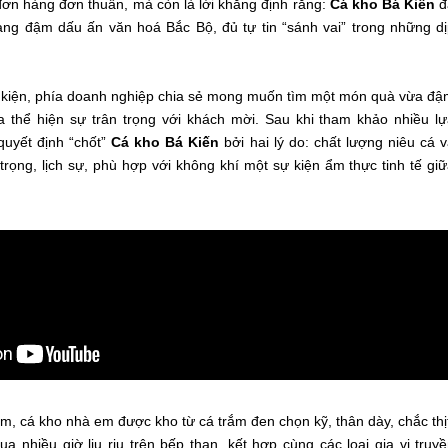
đơn hàng đơn thuần, mà còn là lời khẳng định rằng:
Cá kho Bá Kiến
đ
ng đậm dấu ấn văn hoá Bắc Bộ, đủ tự tin “sánh vai” trong những d
ự kiện, phía doanh nghiệp chia sẻ mong muốn tìm một món quà vừa đ
a thể hiện sự trân trọng với khách mời. Sau khi tham khảo nhiều l
quyết định “chốt”
Cá kho Bá Kiến
bởi hai lý do: chất lượng niêu cá 
trọng, lịch sự, phù hợp với không khí một sự kiện ẩm thực tinh tế gi
m, cá kho nhà em được kho từ cá trắm đen chọn kỹ, thân dày, chắc thị
ua nhiều giờ liu riu trên bếp than, kết hợp cùng các loại gia vị truy