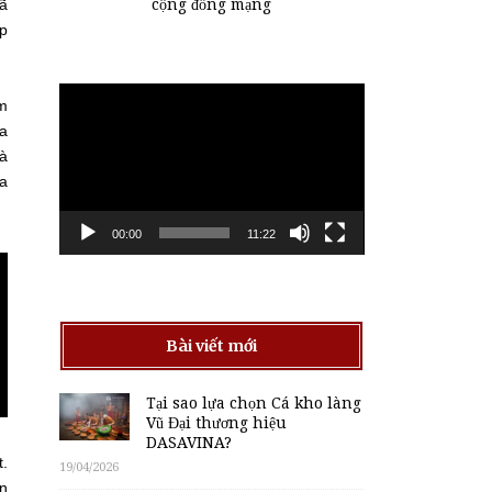
cộng đồng mạng
ã
ịp
Trình
ậm
chơi
ựa
Video
và
ữa
00:00
11:22
Bài viết mới
Tại sao lựa chọn Cá kho làng
Vũ Đại thương hiệu
DASAVINA?
t.
19/04/2026
ền