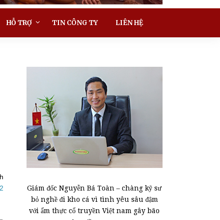
HỖ TRỢ
TIN CÔNG TY
LIÊN HỆ
nh
Giám đốc Nguyễn Bá Toàn – chàng kỹ sư
2
bỏ nghề đi kho cá vì tình yêu sâu đậm
với ẩm thực cổ truyền Việt nam gây bão