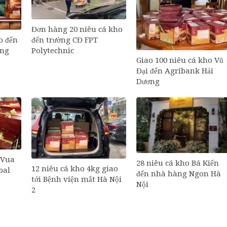
Đơn hàng 20 niêu cá kho
o đến
đến trường CĐ FPT
ông
Polytechnic
Giao 100 niêu cá kho Vũ
Đại đến Agribank Hải
Dương
 Vua
28 niêu cá kho Bá Kiến
12 niêu cá kho 4kg giao
bal
đến nhà hàng Ngon Hà
tới Bệnh viện mắt Hà Nội
Nội
2