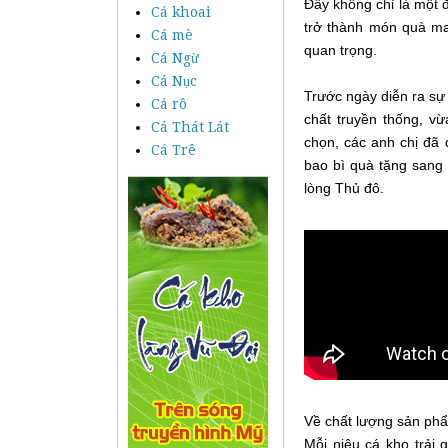
Đây không chỉ là một 
Cá khoai
trở thành món quà ma
Cá mè
quan trọng.
Cá Ngừ
Cá Nục
Trước ngày diễn ra s
Cá rô
chất truyền thống, vừ
Cá Thát Lát
chọn, các anh chị đã 
Cá Trê
bao bì quà tặng sang 
lòng Thủ đô.
Về chất lượng sản phẩ
Mỗi niêu cá kho trải q