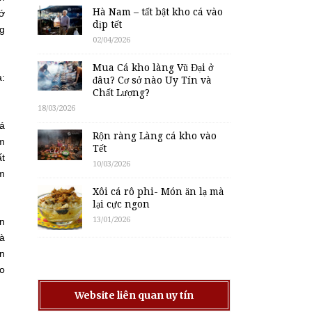
Hà Nam – tất bật kho cá vào
hớ
dịp tết
ng
02/04/2026
Mua Cá kho làng Vũ Đại ở
ạ:
đâu? Cơ sở nào Uy Tín và
Chất Lượng?
18/03/2026
cá
Rộn ràng Làng cá kho vào
èm
Tết
ất
10/03/2026
ẩm
Xôi cá rô phi- Món ăn lạ mà
lại cực ngon
13/01/2026
ẩn
hà
an
ao
Website liên quan uy tín