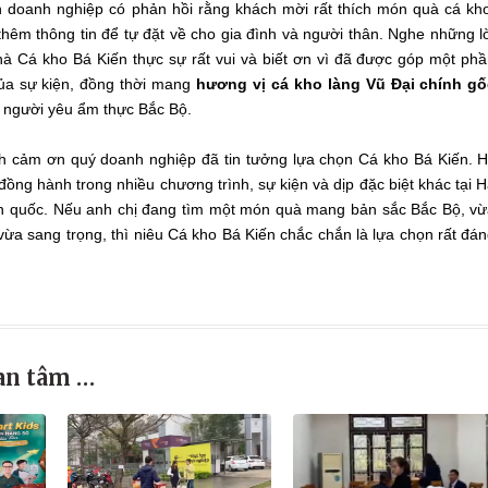
n doanh nghiệp có phản hồi rằng khách mời rất thích món quà cá kh
thêm thông tin để tự đặt về cho gia đình và người thân. Nghe những l
hà Cá kho Bá Kiến thực sự rất vui và biết ơn vì đã được góp một ph
ủa sự kiện, đồng thời mang
hương vị cá kho làng Vũ Đại chính gố
 người yêu ẩm thực Bắc Bộ.
h cảm ơn quý doanh nghiệp đã tin tưởng lựa chọn Cá kho Bá Kiến. 
đồng hành trong nhiều chương trình, sự kiện và dịp đặc biệt khác tại 
àn quốc. Nếu anh chị đang tìm một món quà mang bản sắc Bắc Bộ, v
vừa sang trọng, thì niêu Cá kho Bá Kiến chắc chắn là lựa chọn rất đá
an tâm …