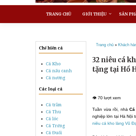
TRANG CHỦ
GIỚI THIỆU
SẢN PH
Trang chủ
»
Khách hà
Chế biến cá
32 niêu cá k
Cá Kho
tặng tại Hồ
Cá nấu canh
Cá nướng
Các loại cá
👁️ 70 lượt xem
Cá trắm
Tuần vừa rồi, nhà
Cá
Cá Thu
nghiệp lớn tại Hà Nội
Cá lóc
niêu cá kho làng Vũ Đ
Cá Trứng
Cá Đuối