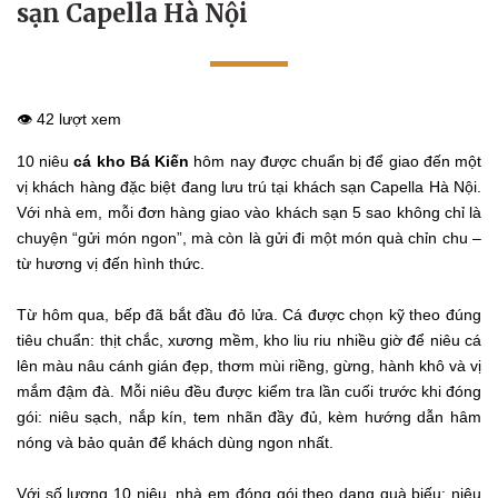
sạn Capella Hà Nội
👁️ 42 lượt xem
10 niêu
cá kho Bá Kiến
hôm nay được chuẩn bị để giao đến một
vị khách hàng đặc biệt đang lưu trú tại khách sạn Capella Hà Nội.
Với nhà em, mỗi đơn hàng giao vào khách sạn 5 sao không chỉ là
chuyện “gửi món ngon”, mà còn là gửi đi một món quà chỉn chu –
từ hương vị đến hình thức.
Từ hôm qua, bếp đã bắt đầu đỏ lửa. Cá được chọn kỹ theo đúng
tiêu chuẩn: thịt chắc, xương mềm, kho liu riu nhiều giờ để niêu cá
lên màu nâu cánh gián đẹp, thơm mùi riềng, gừng, hành khô và vị
mắm đậm đà. Mỗi niêu đều được kiểm tra lần cuối trước khi đóng
gói: niêu sạch, nắp kín, tem nhãn đầy đủ, kèm hướng dẫn hâm
nóng và bảo quản để khách dùng ngon nhất.
Với số lượng 10 niêu, nhà em đóng gói theo dạng quà biếu: niêu