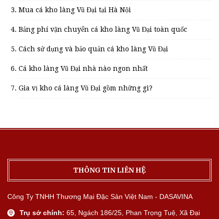
Mua cá kho làng Vũ Đại tại Hà Nội
Bảng phí vận chuyển cá kho làng Vũ Đại toàn quốc
Cách sử dụng và bảo quản cá kho làng Vũ Đại
Cá kho làng Vũ Đại nhà nào ngon nhất
Gia vị kho cá làng Vũ Đại gồm những gì?
THÔNG TIN LIÊN HỆ
Công Ty TNHH Thương Mại Đặc Sản Việt Nam - DASAVINA
Trụ sở chính:
65, Ngách 186/25, Phan Trọng Tuệ, Xã Đại