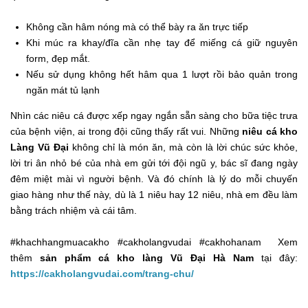
Không cần hâm nóng mà có thể bày ra ăn trực tiếp
Khi múc ra khay/đĩa cần nhẹ tay để miếng cá giữ nguyên
form, đẹp mắt.
Nếu sử dụng không hết hâm qua 1 lượt rồi bảo quản trong
ngăn mát tủ lạnh
Nhìn các niêu cá được xếp ngay ngắn sẵn sàng cho bữa tiệc trưa
của bệnh viện, ai trong đội cũng thấy rất vui. Những
niêu cá kho
Làng Vũ Đại
không chỉ là món ăn, mà còn là lời chúc sức khỏe,
lời tri ân nhỏ bé của nhà em gửi tới đội ngũ y, bác sĩ đang ngày
đêm miệt mài vì người bệnh. Và đó chính là lý do mỗi chuyến
giao hàng như thế này, dù là 1 niêu hay 12 niêu, nhà em đều làm
bằng trách nhiệm và cái tâm.
#khachhangmuacakho #cakholangvudai #cakhohanam Xem
thêm
sản phẩm cá kho làng Vũ Đại Hà Nam
tại đây:
https://cakholangvudai.com/trang-chu/