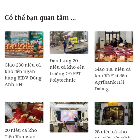
Có thể bạn quan tâm …
Đơn hàng 20
Giao 230 niêu cá
niêu cá kho đến
Giao 100 niêu cá
kho đến ngân
trường CĐ FPT
kho Vũ Đại đến
hàng BIDV Đông
Polytechnic
Agribank Hải
Anh HN
Dương
20 niêu cá kho
28 niêu cá kho
Tiến Vua giao