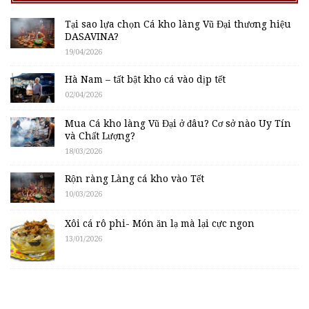
Tại sao lựa chọn Cá kho làng Vũ Đại thương hiệu
DASAVINA?
19/04/2026
Hà Nam – tất bật kho cá vào dịp tết
02/04/2026
Mua Cá kho làng Vũ Đại ở đâu? Cơ sở nào Uy Tín
và Chất Lượng?
18/03/2026
Rộn ràng Làng cá kho vào Tết
10/03/2026
Xôi cá rô phi- Món ăn lạ mà lại cực ngon
13/01/2026