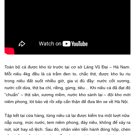
Toàn bộ cá được kho từ trước tại cơ sở Làng Vũ Đại – Hà Nam.
Mỗi niêu 4kg đều là cá trắm đen to, chắc thịt, được kho liu riu
trong niêu đất suốt nhiều giờ, gia vị đủ đầy: nước cốt xương,
nước cốt dừa, thịt ba chỉ, riềng, gừng, tiêu… Khi niêu cá đã đạt độ
“chuẩn” – thịt săn, xương mềm, nước kho sánh lại – đội kho mới
niêm phong, lót bảo vệ rồi xếp cẩn thận để đưa lên xe về Hà Nội.
Tập kết tại cửa hàng, từng niêu cá lại được kiểm tra một lượt nữa:
nắp vung, mức nước, tem niêm phong, đáy niêu, không để xảy ra
nứt, sứt hay xô lệch. Sau đó, nhân viên tiến hành đóng hộp, chèn