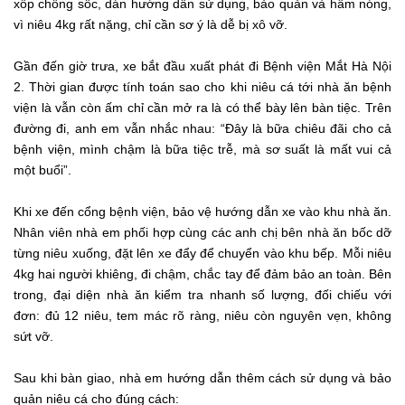
xốp chống sốc, dán hướng dẫn sử dụng, bảo quản và hâm nóng,
vì niêu 4kg rất nặng, chỉ cần sơ ý là dễ bị xô vỡ.
Gần đến giờ trưa, xe bắt đầu xuất phát đi Bệnh viện Mắt Hà Nội
2. Thời gian được tính toán sao cho khi niêu cá tới nhà ăn bệnh
viện là vẫn còn ấm chỉ cần mở ra là có thể bày lên bàn tiệc. Trên
đường đi, anh em vẫn nhắc nhau: “Đây là bữa chiêu đãi cho cả
bệnh viện, mình chậm là bữa tiệc trễ, mà sơ suất là mất vui cả
một buổi”.
Khi xe đến cổng bệnh viện, bảo vệ hướng dẫn xe vào khu nhà ăn.
Nhân viên nhà em phối hợp cùng các anh chị bên nhà ăn bốc dỡ
từng niêu xuống, đặt lên xe đẩy để chuyển vào khu bếp. Mỗi niêu
4kg hai người khiêng, đi chậm, chắc tay để đảm bảo an toàn. Bên
trong, đại diện nhà ăn kiểm tra nhanh số lượng, đối chiếu với
đơn: đủ 12 niêu, tem mác rõ ràng, niêu còn nguyên vẹn, không
sứt vỡ.
Sau khi bàn giao, nhà em hướng dẫn thêm cách sử dụng và bảo
quản niêu cá cho đúng cách: