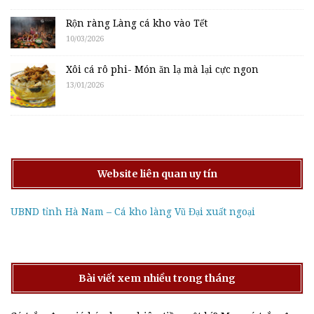
Rộn ràng Làng cá kho vào Tết
10/03/2026
Xôi cá rô phi- Món ăn lạ mà lại cực ngon
13/01/2026
Website liên quan uy tín
UBND tỉnh Hà Nam – Cá kho làng Vũ Đại xuất ngoại
Bài viết xem nhiều trong tháng