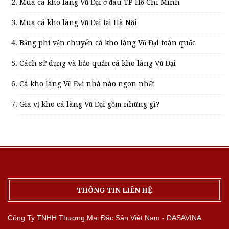
Mua cá kho làng Vũ Đại ở đâu TP Hồ Chí Minh
Mua cá kho làng Vũ Đại tại Hà Nội
Bảng phí vận chuyển cá kho làng Vũ Đại toàn quốc
Cách sử dụng và bảo quản cá kho làng Vũ Đại
Cá kho làng Vũ Đại nhà nào ngon nhất
Gia vị kho cá làng Vũ Đại gồm những gì?
THÔNG TIN LIÊN HỆ
Công Ty TNHH Thương Mại Đặc Sản Việt Nam - DASAVINA