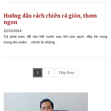
Hướng dẫn cách chiên cá giòn, thơm
ngon
22/12/2014
Cá phải tươi, để ráo hết nước sau khi rửa sạch, đậy hé vung
trong khi chiên… chính là những…
Phân
1
2
Tiếp theo
trang
bài
viết