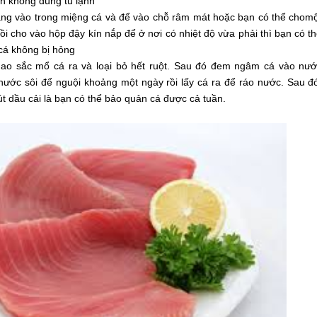
on không dùng tủ lạnh
rắng vào trong miệng cá và để vào chỗ râm mát hoặc bạn có thể chom
 rồi cho vào hộp đậy kín nắp để ở nơi có nhiệt độ vừa phải thì bạn có t
cá không bị hỏng
ao sắc mổ cá ra và loại bỏ hết ruột. Sau đó đem ngâm cá vào nư
ước sôi để nguội khoảng một ngày rồi lấy cá ra để ráo nước. Sau đ
út dầu cải là bạn có thể bảo quản cá được cả tuần.