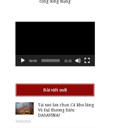
cộng đồng mạng
Trình
chơi
Video
00:00
11:22
Bài viết mới
Tại sao lựa chọn Cá kho làng
Vũ Đại thương hiệu
DASAVINA?
19/04/2026