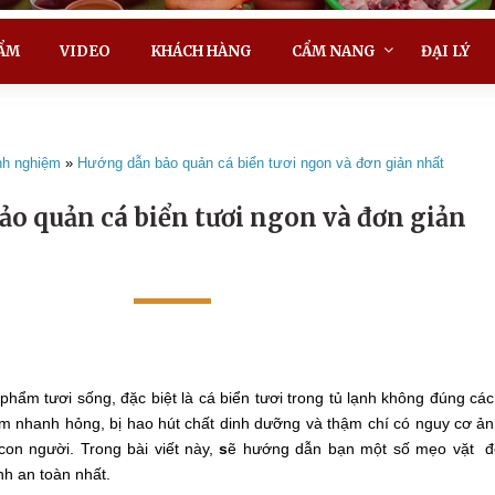
ẨM
VIDEO
KHÁCH HÀNG
CẨM NANG
ĐẠI LÝ
nh nghiệm
»
Hướng dẫn bảo quản cá biển tươi ngon và đơn giản nhất
o quản cá biển tươi ngon và đơn giản
hẩm tươi sống, đặc biệt là cá biển tươi trong tủ lạnh không đúng cá
m nhanh hỏng, bị hao hút chất dinh dưỡng và thậm chí có nguy cơ ả
on người. Trong bài viết này,
s
ẽ hướng dẫn bạn một số mẹo vặt đ
nh an toàn nhất.