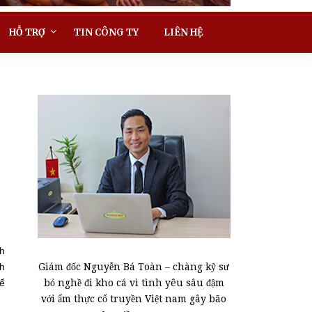
HỖ TRỢ
TIN CÔNG TY
LIÊN HỆ
ch
Giám đốc Nguyễn Bá Toàn – chàng kỹ sư
nh
bỏ nghề đi kho cá vì tình yêu sâu đậm
ể
với ẩm thực cổ truyền Việt nam gây bão