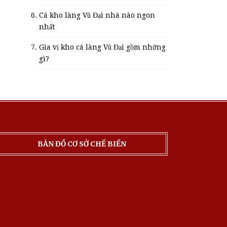
Cá kho làng Vũ Đại nhà nào ngon
nhất
Gia vị kho cá làng Vũ Đại gồm những
gì?
BẢN ĐỒ CƠ SỞ CHẾ BIẾN