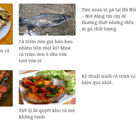
Tìm mua xì gà tại Hà Nộ
– Nơi đáng tin cậy để
thưởng thức những điếu
xì gà chất lượng
Cá trắm đen giá bán bao
nhiêu tiền một kí? Mua
n cá
cá trắm đen ở đâu vừa
tươi vừa rẻ
Kỹ thuật nuôi cá trắm cỏ
hiệu quả nhất.
Tiết lộ bí quyết kho cá mè
á
không tanh