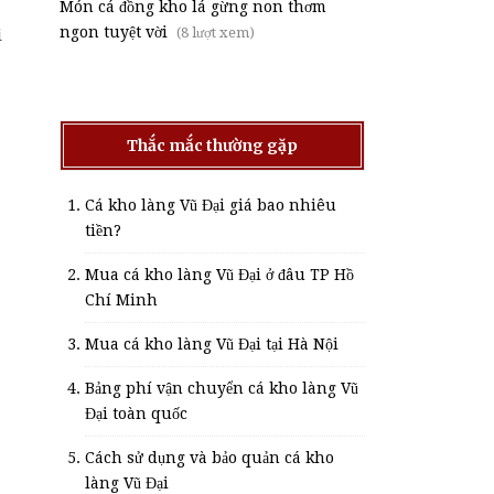
Món cá đồng kho lá gừng non thơm
ngon tuyệt vời
(8 lượt xem)
i
Thắc mắc thường gặp
Cá kho làng Vũ Đại giá bao nhiêu
tiền?
Mua cá kho làng Vũ Đại ở đâu TP Hồ
Chí Minh
Mua cá kho làng Vũ Đại tại Hà Nội
Bảng phí vận chuyển cá kho làng Vũ
Đại toàn quốc
Cách sử dụng và bảo quản cá kho
làng Vũ Đại