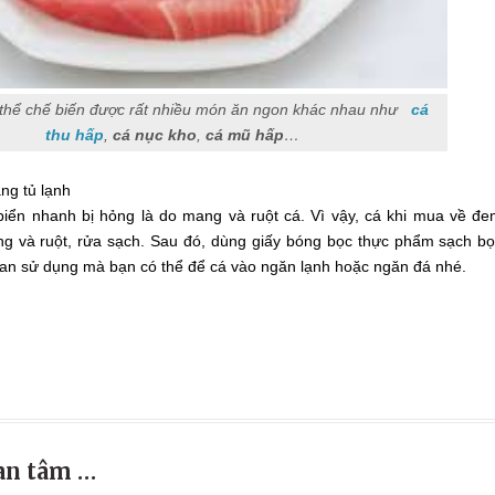
thể chế biến được rất nhiều món ăn ngon khác nhau như
cá
thu hấp
,
cá nục kho
,
cá mũ hấp
…
ng tủ lạnh
iển nhanh bị hỏng là do mang và ruột cá. Vì vậy, cá khi mua về đ
g và ruột, rửa sạch. Sau đó, dùng giấy bóng bọc thực phẩm sạch b
 gian sử dụng mà bạn có thể để cá vào ngăn lạnh hoặc ngăn đá nhé.
an tâm …