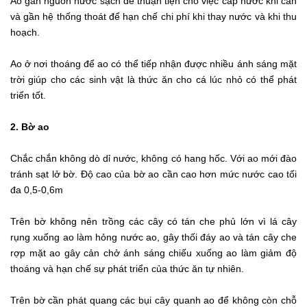
Ao gần nguồn nước sạch để thuận tiện cho việc cấp nước khi cần
và gần hệ thống thoát để hạn chế chi phí khi thay nước và khi thu
hoạch.
Ao ở nơi thoáng để ao có thể tiếp nhận được nhiều ánh sáng mặt
trời giúp cho các sinh vật là thức ăn cho cá lúc nhỏ có thể phát
triển tốt.
2. Bờ ao
Chắc chắn không dò dỉ nước, không có hang hốc. Với ao mới đào
tránh sạt lở bờ. Độ cao của bờ ao cần cao hơn mức nước cao tối
đa 0,5-0,6m
Trên bờ không nên trồng các cây có tán che phủ lớn vì lá cây
rụng xuống ao làm hỏng nước ao, gây thối đáy ao và tán cây che
rợp mặt ao gây cản chở ánh sáng chiếu xuống ao làm giảm độ
thoáng và hạn chế sự phát triển của thức ăn tự nhiên.
Trên bờ cần phát quang các bụi cây quanh ao để không còn chỗ