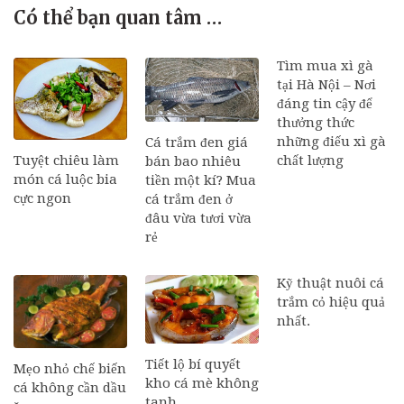
Có thể bạn quan tâm …
Tìm mua xì gà
tại Hà Nội – Nơi
đáng tin cậy để
thưởng thức
những điếu xì gà
Cá trắm đen giá
Tuyệt chiêu làm
chất lượng
bán bao nhiêu
món cá luộc bia
tiền một kí? Mua
cực ngon
cá trắm đen ở
đâu vừa tươi vừa
rẻ
Kỹ thuật nuôi cá
trắm cỏ hiệu quả
nhất.
Tiết lộ bí quyết
Mẹo nhỏ chế biến
kho cá mè không
cá không cần dầu
tanh