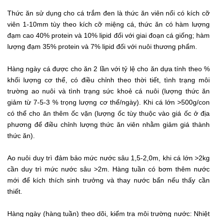
Thức ăn sử dụng cho cá trắm đen là thức ăn viên nổi có kích cỡ
viên 1-10mm tùy theo kích cỡ miệng cá, thức ăn có hàm lượng
đạm cao 40% protein và 10% lipid đối với giai đoạn cá giống; hàm
lượng đạm 35% protein và 7% lipid đối với nuôi thương phẩm.
Hàng ngày cá được cho ăn 2 lần với tỷ lệ cho ăn dựa tính theo %
khối lượng cơ thể, có điều chỉnh theo thời tiết, tình trạng môi
trường ao nuôi và tình trạng sức khoẻ cá nuôi (lượng thức ăn
giảm từ 7-5-3 % trọng lượng cơ thể/ngày). Khi cá lớn >500g/con
có thể cho ăn thêm ốc vặn (lượng ốc tùy thuộc vào giá ốc ở địa
phương để điều chỉnh lượng thức ăn viên nhằm giảm giá thành
thức ăn).
Ao nuôi duy trì đảm bảo mức nước sâu 1,5-2,0m, khi cá lớn >2kg
cần duy trì mức nước sâu >2m. Hàng tuần có bơm thêm nước
mới để kích thích sinh trưởng và thay nước bẩn nếu thấy cần
thiết.
Hàng ngày (hàng tuần) theo dõi, kiểm tra môi trường nước: Nhiệt