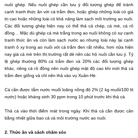
nuôi ghép. Nếu nuôi ghép cần lưu ý đối tượng ghép để tránh
cạnh tranh thức ăn với cá trắm đen, hoặc ghép những loài có giá
trị cao hoặc những loài có khả năng làm sạch môi trường ao nuôi.
Các đối tượng ghép hiện nay có thể thả cá chép, cá mè, cá rô
đồng… Mặc dù ghép cá mè trắng trong ao nuôi không có sự cạnh
tranh thức ăn và còn làm sạch nước ao nhưng loài này lại cạnh
tranh ô xy trong ao nuôi với cá trắm đen rất nhiều, hơn nữa hiện
nay giá cá mè trên thị trường rất dẻ nên các hộ nuôi cần lưu ý. Tỷ
lệ ghép thường 80% cá trắm đen và 20% các đối tượng ghép
khác, riêng cá rô đồng nên nuôi ghép mật độ cao khi mới thả cá
trắm đen giống và chỉ nên thả vào vụ Xuân-Hè.
Cá cần được tắm nước muối loãng nồng độ 2% (2 kg muối/100 lít
nước) hoặc kháng sinh 30 ppm trong 10 phút trước khi thả cá.
Thả cá vào thời điểm mát trong ngày. Khi thả cá cần được cân
bằng nhiệt giữa bao cá và môi trường nước ao nuôi.
2. Thức ăn và cách chăm sóc