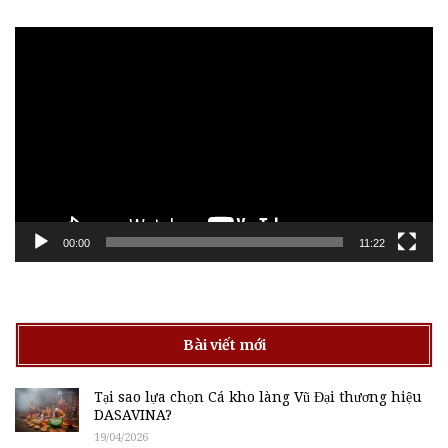
Trình
chơi
Video
00:00
11:22
Bài viết mới
Tại sao lựa chọn Cá kho làng Vũ Đại thương hiệu
DASAVINA?
19/04/2026