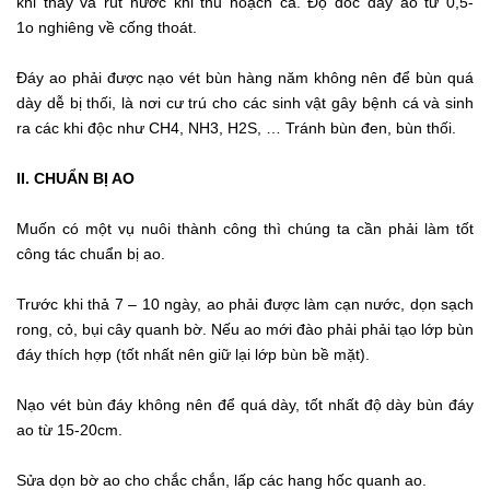
khi thay và rút nước khi thu hoạch cá. Độ dốc đáy ao từ 0,5-
1o nghiêng về cống thoát.
Đáy ao phải được nạo vét bùn hàng năm không nên để bùn quá
dày dễ bị thối, là nơi cư trú cho các sinh vật gây bệnh cá và sinh
ra các khi độc như CH4, NH3, H2S, … Tránh bùn đen, bùn thối.
II. CHUẨN BỊ AO
Muốn có một vụ nuôi thành công thì chúng ta cần phải làm tốt
công tác chuẩn bị ao.
Trước khi thả 7 – 10 ngày, ao phải được làm cạn nước, dọn sạch
rong, cỏ, bụi cây quanh bờ. Nếu ao mới đào phải phải tạo lớp bùn
đáy thích hợp (tốt nhất nên giữ lại lớp bùn bề mặt).
Nạo vét bùn đáy không nên để quá dày, tốt nhất độ dày bùn đáy
ao từ 15-20cm.
Sửa dọn bờ ao cho chắc chắn, lấp các hang hốc quanh ao.