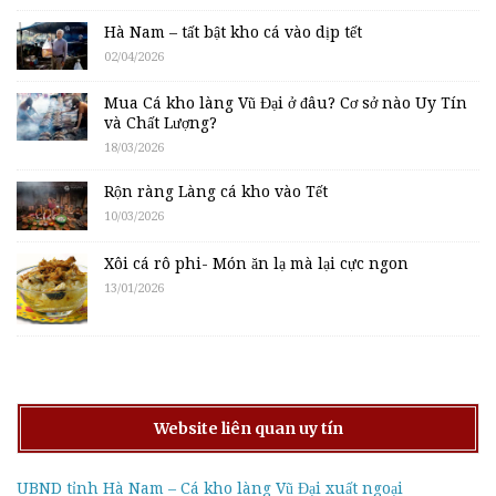
Hà Nam – tất bật kho cá vào dịp tết
02/04/2026
Mua Cá kho làng Vũ Đại ở đâu? Cơ sở nào Uy Tín
và Chất Lượng?
18/03/2026
Rộn ràng Làng cá kho vào Tết
10/03/2026
Xôi cá rô phi- Món ăn lạ mà lại cực ngon
13/01/2026
Website liên quan uy tín
UBND tỉnh Hà Nam – Cá kho làng Vũ Đại xuất ngoại