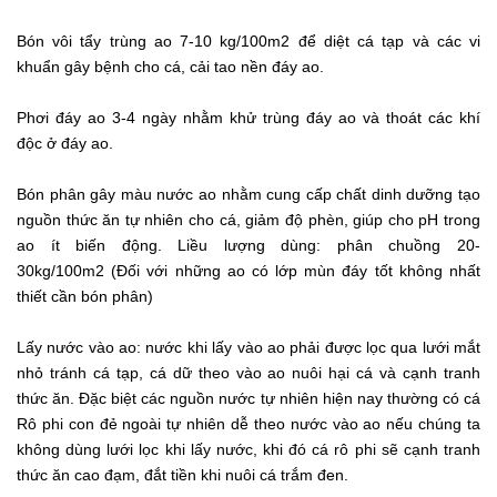
Bón vôi tẩy trùng ao 7-10 kg/100m2 để diệt cá tạp và các vi
khuẩn gây bệnh cho cá, cải tao nền đáy ao.
Phơi đáy ao 3-4 ngày nhằm khử trùng đáy ao và thoát các khí
độc ở đáy ao.
Bón phân gây màu nước ao nhằm cung cấp chất dinh dưỡng tạo
nguồn thức ăn tự nhiên cho cá, giảm độ phèn, giúp cho pH trong
ao ít biến động. Liều lượng dùng: phân chuồng 20-
30kg/100m2 (Đối với những ao có lớp mùn đáy tốt không nhất
thiết cần bón phân)
Lấy nước vào ao: nước khi lấy vào ao phải được lọc qua lưới mắt
nhỏ tránh cá tạp, cá dữ theo vào ao nuôi hại cá và cạnh tranh
thức ăn. Đặc biệt các nguồn nước tự nhiên hiện nay thường có cá
Rô phi con đẻ ngoài tự nhiên dễ theo nước vào ao nếu chúng ta
không dùng lưới lọc khi lấy nước, khi đó cá rô phi sẽ cạnh tranh
thức ăn cao đạm, đắt tiền khi nuôi cá trắm đen.