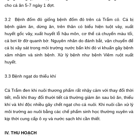
cho cá ăn 5-7 ngày 1 đợt.
3.2 Bệnh đốm đỏ giống bệnh đốm đỏ trên cá Trắm cỏ. Cá bị
bệnh giảm ăn, dừng ăn, trên thân có biểu hiện tuột vảy, xuất
huyết gốc vây, xuất huyết lỗ hậu môn, cơ thể cá chuyển màu tối,
cá bơi lờ đờ quanh bờ. Nguyên nhân do đánh bắt, vận chuyển để
cá bị xây sát trong môi trường nước bẩn khi đó vi khuẩn gây bệnh
xâm nhậm và sinh bệnh. Xử lý bệnh như bệnh Viêm ruột xuất
huyết.
3.3 Bệnh ngạt do thiếu khí
Cá Trắm đen khi nuôi thương phẩm rất nhậy cảm với thay đổi thời
tiết, mỗi khi thay đổi thười tiết cá thường giảm ăn sau bỏ ăn, thiếu
khí và khí độc nhiều gây chết ngạt cho cá nuôi. Khi nuôi cần xử lý
môi trường ao nuôi bằng các chế phẩm sinh học thường xuyên và
kịp thời cung cấp ô xy và nước sạch khi cần thiết.
IV. THU HOẠCH