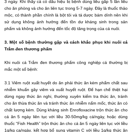
3 ngày. Khi thấy cá có dấu hiệu bị bệnh dùng liều gấp 5 lần liều
cho ăn phòng và cho ăn liên tục trong 5-7 ngày. Đây là thuốc thảo
mộc, có thành phần chính là bột tỏi và tá dược bám dính nên khi
sử dụng không ảnh hưởng đến tồn dư kháng sinh trong sản
phẩm và không ảnh hưởng đến tốc độ tăng trọng của cá nuôi.
3. Một số bệnh thường gặp và cách khắc phục khi nuôi cá
Trắm đen thương phẩm
Khi nuôi cá Trắm đen thương phẩm công nghiệp cá thường bị
mắc một số bệnh:
3.1 Viêm ruột xuất huyết do ăn phải thức ăn kém phẩm chất sau
nhiễm khuẩn gây viêm và xuất huyết ruột. Để hạn chế thiệt hại
dừng ngay thức ăn nghi, thường xuyên kiểm tra thức ăn, tránh
cho ăn thừa thức ăn và tránh thức ăn nhiễm nấm mốc, thức ăn có
chất lượng kém. Dùng kháng sinh Enrofloxacine trộn thức ăn cho
cá ăn 5 ngày liên tục với liều 30-50mg/kg cá/ngày, hoặc dùng
thuốc “Fish Health” trộn thức ăn cho cá ăn 5 ngày liên tục với liều
1g/kg ca/ngày, kết hợp bổ sung vitamin C với liều 1g/kg thức ăn