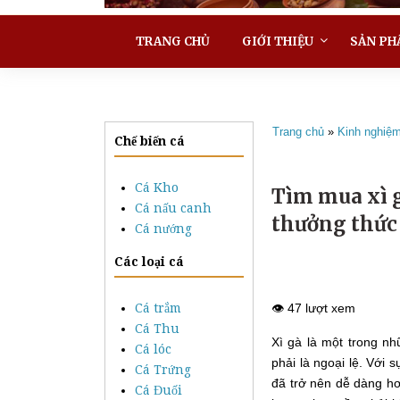
TRANG CHỦ
GIỚI THIỆU
SẢN PH
Trang chủ
»
Kinh nghiệ
Chế biến cá
Cá Kho
Tìm mua xì g
Cá nấu canh
thưởng thức 
Cá nướng
Các loại cá
Cá trắm
👁️ 47 lượt xem
Cá Thu
Xì gà là một trong nh
Cá lóc
phải là ngoại lệ. Với 
Cá Trứng
đã trở nên dễ dàng hơ
Cá Đuối