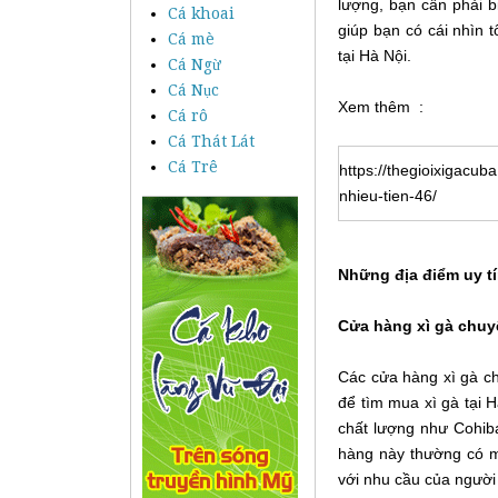
lượng, bạn cần phải b
Cá khoai
giúp bạn có cái nhìn 
Cá mè
tại Hà Nội.
Cá Ngừ
Cá Nục
Xem thêm :
Cá rô
Cá Thát Lát
Cá Trê
https://thegioixigacub
nhieu-tien-46/
Những địa điểm uy tí
Cửa hàng xì gà chuy
Các cửa hàng xì gà ch
để tìm mua xì gà tại H
chất lượng như Cohiba
hàng này thường có m
với nhu cầu của người 