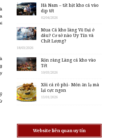
Hà Nam – tất bật kho cá vào
và
dịp tết
ủa
02/04/2026
ới
Mua Cá kho làng Vũ Đại ở
đâu? Cơ sở nào Uy Tín và
Chất Lượng?
18/03/2026
và
Rộn ràng Làng cá kho vào
Tết
ng
ây
10/03/2026
Xôi cá rô phi- Món ăn lạ mà
lại cực ngon
kỹ
13/01/2026
sử
Website liên quan uy tín