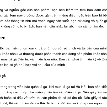
ng và nguồn gốc của sản phẩm, bạn nên kiểm tra tem bảo đảm ch
 xì gà. Tem này thường được gắn trên miệng điếu hoặc trên bao bì b
ồm các thông tin như mã vạch, ngày sản xuất, hạn sử dụng và quốc g
 không có hoặc bị rách, bạn nên cân nhắc lại việc mua sản phẩm đó.
 hợp
ội, bạn nên chọn loại xì gà phù hợp với sở thích và túi tiền của mìn
 cả khác nhau và thường được phân thành các dòng sản phẩm khác nh
gà máy, xì gà điện tử, và nhiều hơn nữa. Bạn cần phải tìm hiểu kỹ về từ
ợc loại xì gà phù hợp với nhu cầu của mình.
ì gà
rọng trong việc bảo quản xì gà. Khi mua xì gà tại Hà Nội, bạn nên ki
ẩm bằng cách bóp nhẹ miếng giấy ẩm vào điếu xì gà. Nếu giấy ẩm s
ách hoặc có dấu vết ướt, thì sản phẩm đó có độ ẩm tốt. Nếu giấy bị rá
t ướt, thì sản phẩm đó có thể đã bị mất độ ẩm và không còn ngon n