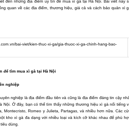
iết đến những địa điểm uy tín để mua xì gà tại Hà Nội. Bài viết này 
tổng quan về các địa điểm, thương hiệu, giá cả và cách bảo quản xì 
a.com.vn/bai-viet/kien-thuc-xi-ga/gia-thuoc-xi-ga-chinh-hang-bao-
n để tìm mua xì gà tại Hà Nội
ên nghiệp
uyên nghiệp là địa điểm đầu tiên và cũng là địa điểm đáng tin cậy nh
à Nội. Ở đây, bạn có thể tìm thấy những thương hiệu xì gà nổi tiếng 
, Montecristo, Romeo y Julieta, Partagas, và nhiều hơn nữa. Các c
ột kho xì gà đa dạng với nhiều loại và kích cỡ khác nhau để phù h
tiêu dùng.