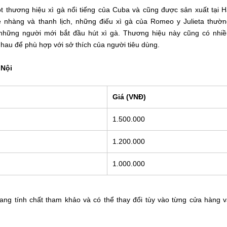
t thương hiệu xì gà nổi tiếng của Cuba và cũng được sản xuất tại 
ẹ nhàng và thanh lịch, những điếu xì gà của Romeo y Julieta thườ
những người mới bắt đầu hút xì gà. Thương hiệu này cũng có nhi
au để phù hợp với sở thích của người tiêu dùng.
 Nội
Giá (VNĐ)
1.500.000
1.200.000
1.000.000
ang tính chất tham khảo và có thể thay đổi tùy vào từng cửa hàng 