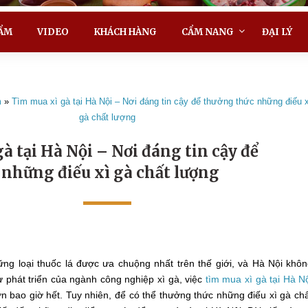
ẨM
VIDEO
KHÁCH HÀNG
CẨM NANG
ĐẠI LÝ
m
»
Tìm mua xì gà tại Hà Nội – Nơi đáng tin cậy để thưởng thức những điếu 
gà chất lượng
à tại Hà Nội – Nơi đáng tin cậy để
những điếu xì gà chất lượng
ững loại thuốc lá được ưa chuộng nhất trên thế giới, và Hà Nội khô
sự phát triển của ngành công nghiệp xì gà, việc
tìm mua xì gà tại Hà N
n bao giờ hết. Tuy nhiên, để có thể thưởng thức những điếu xì gà ch