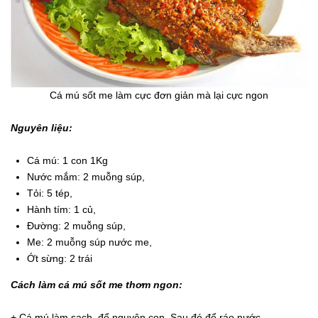
Cá mú sốt me làm cực đơn giản mà lại cực ngon
Nguyên liệu:
Cá mú: 1 con 1Kg
Nước mắm: 2 muỗng súp,
Tỏi: 5 tép,
Hành tím: 1 củ,
Đường: 2 muỗng súp,
Me: 2 muỗng súp nước me,
Ớt sừng: 2 trái
Cách làm cá mú sốt me thơm ngon:
+ Cá mú làm sạch, để nguyên con. Sau đó để ráo nước.