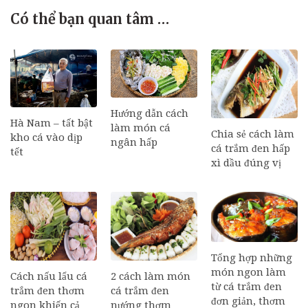
Có thể bạn quan tâm …
Hướng dẫn cách
Hà Nam – tất bật
làm món cá
Chia sẻ cách làm
kho cá vào dịp
ngân hấp
cá trắm đen hấp
tết
xì dầu đúng vị
Tổng hợp những
món ngon làm
Cách nấu lẩu cá
2 cách làm món
từ cá trắm đen
trắm đen thơm
cá trắm đen
đơn giản, thơm
ngon khiến cả
nướng thơm