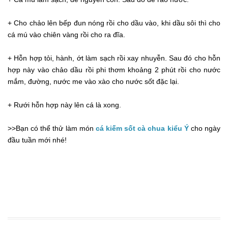
+ Cho chảo lên bếp đun nóng rồi cho dầu vào, khi dầu sôi thì cho
cá mú vào chiên vàng rồi cho ra đĩa.
+ Hỗn hợp tỏi, hành, ớt làm sạch rồi xay nhuyễn. Sau đó cho hỗn
hợp này vào chảo dầu rồi phi thơm khoảng 2 phút rồi cho nước
mắm, đường, nước me vào xào cho nước sốt đặc lại.
+ Rưới hỗn hợp này lên cá là xong.
>>Bạn có thể thử làm món
cá kiếm sốt cà chua kiểu Ý
cho ngày
đầu tuần mới nhé!