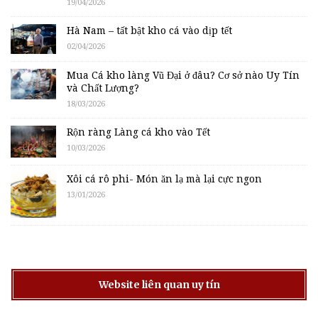
19/04/2026
Hà Nam – tất bật kho cá vào dịp tết
02/04/2026
Mua Cá kho làng Vũ Đại ở đâu? Cơ sở nào Uy Tín
và Chất Lượng?
18/03/2026
Rộn ràng Làng cá kho vào Tết
10/03/2026
Xôi cá rô phi- Món ăn lạ mà lại cực ngon
13/01/2026
Website liên quan uy tín