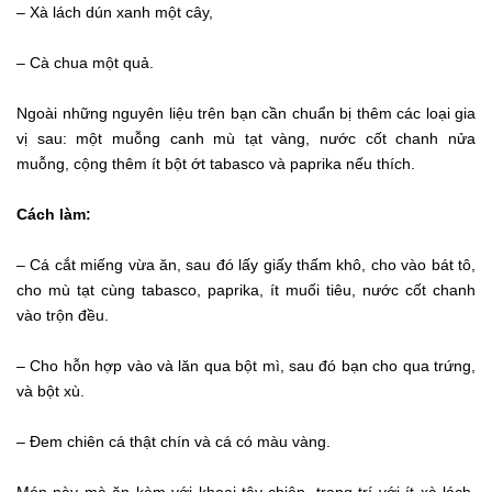
– Xà lách dún xanh một cây,
– Cà chua một quả.
Ngoài những nguyên liệu trên bạn cần chuẩn bị thêm các loại gia
vị sau: một muỗng canh mù tạt vàng, nước cốt chanh nửa
muỗng, cộng thêm ít bột ớt tabasco và paprika nếu thích.
Cách làm:
– Cá cắt miếng vừa ăn, sau đó lấy giấy thấm khô, cho vào bát tô,
cho mù tạt cùng tabasco, paprika, ít muối tiêu, nước cốt chanh
vào trộn đều.
– Cho hỗn hợp vào và lăn qua bột mì, sau đó bạn cho qua trứng,
và bột xù.
– Đem chiên cá thật chín và cá có màu vàng.
Món này mà ăn kèm với khoai tây chiên, trang trí với ít xà lách,