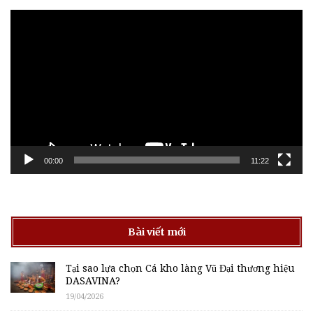
Trình
chơi
Video
00:00
11:22
Bài viết mới
Tại sao lựa chọn Cá kho làng Vũ Đại thương hiệu
DASAVINA?
19/04/2026