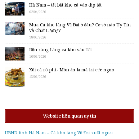
Hà Nam – tất bật kho cá vào dịp tết
02/04/2026
Mua Cá kho làng Vũ Đại ở đâu? Cơ sở nào Uy Tín
và Chất Lượng?
18/03/2026
Rộn ràng Làng cá kho vào Tết
10/03/2026
Xôi cá rô phi- Món ăn lạ mà lại cực ngon
13/01/2026
Website liên quan uy tín
UBND tỉnh Hà Nam – Cá kho làng Vũ Đại xuất ngoại