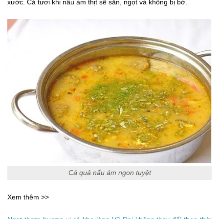
xước. Cá tươi khi nấu ám thịt sẽ săn, ngọt và không bị bở.
Cá quả nấu ám ngon tuyệt
Xem thêm >>