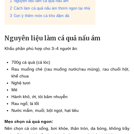
1
Nguyên liệu làm cá quả nấu ám
2
Cách làm cá quả nấu ám thơm ngon tại nhà
3
Gợi ý thêm món cá kho đậm đà
Nguyên liệu làm cá quả nấu ám
Khẩu phần phù hợp cho 3–4 người ăn:
700g cá quả (cá lóc)
Rau muống chẻ (rau muống nước/rau mùng), rau chuối hột,
khế chua
Nghệ tươi
Mẻ
Hành khô, ớt, tỏi băm nhuyễn
Rau ngổ, lá lốt
Nước mắm, muối, bột ngọt, hạt tiêu
Mẹo chọn cá quả ngon:
Nên chọn cá còn sống, bơi khỏe, thân tròn, da bóng, không trầy