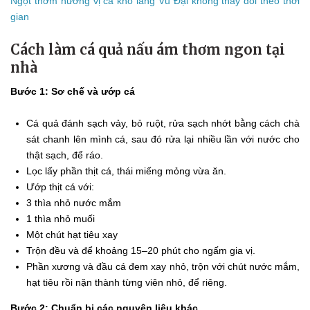
Ngọt thơm hương vị cá kho làng Vũ Đại không thay đổi theo thời
gian
Cách làm cá quả nấu ám thơm ngon tại
nhà
Bước 1: Sơ chế và ướp cá
Cá quả đánh sạch vảy, bỏ ruột, rửa sạch nhớt bằng cách chà
sát chanh lên mình cá, sau đó rửa lại nhiều lần với nước cho
thật sạch, để ráo.
Lọc lấy phần thịt cá, thái miếng mỏng vừa ăn.
Ướp thịt cá với:
3 thìa nhỏ nước mắm
1 thìa nhỏ muối
Một chút hạt tiêu xay
Trộn đều và để khoảng 15–20 phút cho ngấm gia vị.
Phần xương và đầu cá đem xay nhỏ, trộn với chút nước mắm,
hạt tiêu rồi nặn thành từng viên nhỏ, để riêng.
Bước 2: Chuẩn bị các nguyên liệu khác