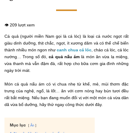
👁️ 209 lượt xem
Cá quả (người miền Nam gọi là cá lóc) là loại cá nước ngọt rất
giàu dinh dưỡng, thịt chắc, ngọt, ít xương dăm và có thể chế biến
thành nhiều món ngon như
canh chua cá lóc
, cháo cá lóc, cá lóc
nướng… Trong số đó,
cá quả nấu ám
là món ăn vừa lạ miệng,
vừa thanh mà vẫn đậm đà, rất hợp cho bữa cơm gia đình những
ngày trời mát.
Món cá quả nấu ám có vị chua nhẹ từ khế, mẻ, mùi thơm đặc
trưng của nghệ, ngổ, lá lốt… ăn với cơm nóng hay bún tươi đều
rất bắt miệng. Nếu bạn đang muốn đổi vị với một món cá vừa dân
dã vừa bổ dưỡng, hãy thử ngay công thức dưới đây.
Mục lục
Ẩn