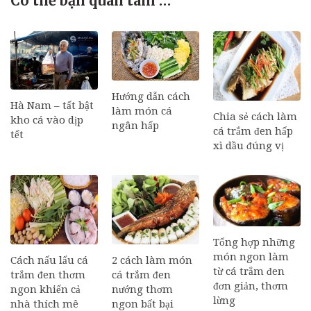
Có thể bạn quan tâm …
Hướng dẫn cách
Hà Nam – tất bật
làm món cá
Chia sẻ cách làm
kho cá vào dịp
ngân hấp
cá trắm đen hấp
tết
xì dầu đúng vị
Tổng hợp những
món ngon làm
Cách nấu lẩu cá
2 cách làm món
từ cá trắm đen
trắm đen thơm
cá trắm đen
đơn giản, thơm
ngon khiến cả
nướng thơm
lừng
nhà thích mê
ngon bất bại