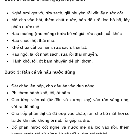
Nghệ tươi gọt vỏ, rửa sạch, giã nhuyễn rồi vắt lấy nước cốt.
Mẻ cho vào bát, thêm chút nước, bóp đều rồi lọc bỏ bã, lấy
phần nước mẻ.
Rau muống (rau mùng) tước bỏ vỏ già, rửa sạch, cắt khúc.
Rau chuối hột thái nhỏ.
Khế chua cắt bỏ riềm, rửa sạch, thái lát.
Rau ngổ, lá lốt nhặt sạch, rửa rồi thái nhuyễn.
Hành khô, tỏi, ớt băm nhuyễn để phi thơm.
Bước 3: Rán cá và nấu nước dùng
Đặt chảo lên bếp, cho dầu ăn vào đun nóng.
Phi thơm hành khô, tỏi, ớt băm.
Cho từng viên cá (từ đầu và xương xay) vào rán vàng nhẹ,
vớt ra để riêng.
Cho tiếp phần thịt cá đã ướp vào chảo, rán cho bề mặt hơi se
lại để khi nấu không bị nát, rồi gắp ra đĩa.
Đổ phần nước cốt nghệ và nước mẻ đã lọc vào nồi, thêm
lượng nước sôi đủ dùng, khuấy đều, đun sôi trở lại.