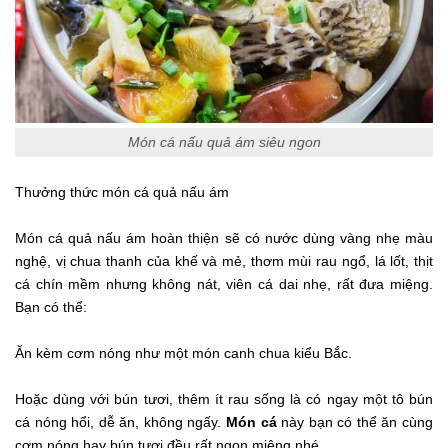
Món cá nấu quả ám siêu ngon
Thưởng thức món cá quả nấu ám
Món cá quả nấu ám hoàn thiện sẽ có nước dùng vàng nhẹ màu
nghệ, vị chua thanh của khế và mẻ, thơm mùi rau ngổ, lá lốt, thịt
cá chín mềm nhưng không nát, viên cá dai nhẹ, rất đưa miệng.
Bạn có thể:
Ăn kèm cơm nóng như một món canh chua kiểu Bắc.
Hoặc dùng với bún tươi, thêm ít rau sống là có ngay một tô bún
cá nóng hổi, dễ ăn, không ngấy.
Món cá
này bạn có thể ăn cùng
cơm nóng hay bún tươi đều rất ngon miệng nhé.