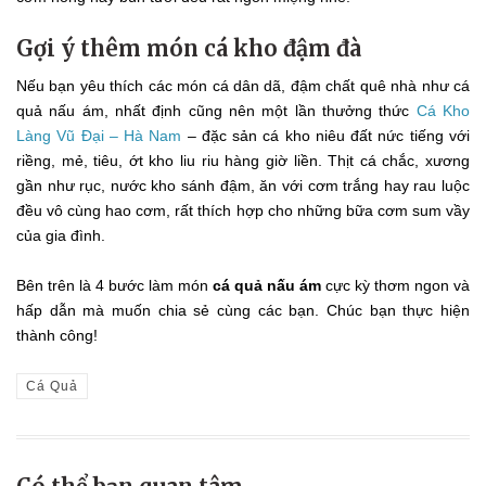
Gợi ý thêm món cá kho đậm đà
Nếu bạn yêu thích các món cá dân dã, đậm chất quê nhà như cá
quả nấu ám, nhất định cũng nên một lần thưởng thức
Cá Kho
Làng Vũ Đại – Hà Nam
– đặc sản cá kho niêu đất nức tiếng với
riềng, mẻ, tiêu, ớt kho liu riu hàng giờ liền. Thịt cá chắc, xương
gần như rục, nước kho sánh đậm, ăn với cơm trắng hay rau luộc
đều vô cùng hao cơm, rất thích hợp cho những bữa cơm sum vầy
của gia đình.
Bên trên là 4 bước làm món
cá quả nấu ám
cực kỳ thơm ngon và
hấp dẫn mà muốn chia sẻ cùng các bạn. Chúc bạn thực hiện
thành công!
Cá Quả