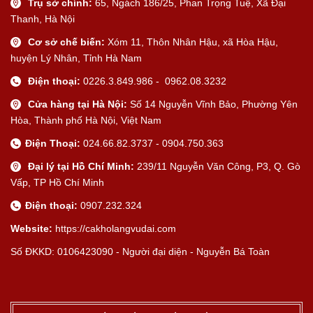
Trụ sở chính:
65, Ngách 186/25, Phan Trọng Tuệ, Xã Đại
Thanh, Hà Nội
Cơ sở chế biến:
Xóm 11, Thôn Nhân Hậu, xã Hòa Hậu,
huyện Lý Nhân, Tỉnh Hà Nam
Điện thoại:
0226.3.849.986 - 0962.08.3232
Cửa hàng tại Hà Nội:
Số 14 Nguyễn Vĩnh Bảo, Phường Yên
Hòa, Thành phố Hà Nội, Việt Nam
Điện Thoại:
024.66.82.3737 - 0904.750.363
Đại lý tại Hồ Chí Minh:
239/11 Nguyễn Văn Công, P3, Q. Gò
Vấp, TP Hồ Chí Minh
Điện thoại:
0907.232.324
Website:
https://cakholangvudai.com
Số ĐKKD: 0106423090 - Người đại diện - Nguyễn Bá Toàn