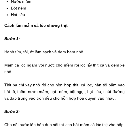
Nước mắm
Bột nêm
Hạt tiêu
Cách làm mắm cá lóc chưng thịt
Bước 1:
Hành tím, tỏi, ớt làm sạch và đem băm nhỏ.
Mắm cá lóc ngâm với nước cho mềm rồi lọc lấy thịt cá và đem xé
nhỏ.
Thịt ba chỉ xay nhỏ rồi cho hồn hợp thịt, cá lóc, hàn tỏi băm vào
bát tô, thêm nước mắm, hạt nêm, bột ngọt, hạt tiêu, chút đường
và đập trừng vào trộn đều cho hỗn hợp hòa quyện vào nhau.
Bước 2:
Cho nồi nước lên bếp đun sôi thì cho bát mắm cá lóc thịt vào hấp.