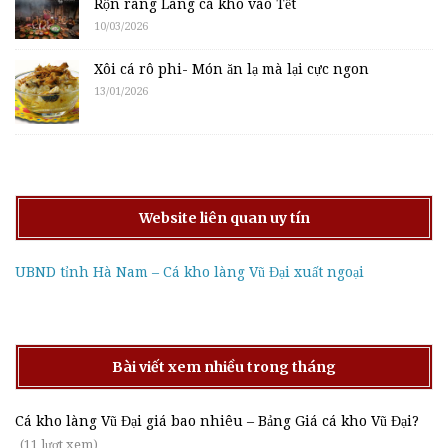
Rộn ràng Làng cá kho vào Tết
10/03/2026
Xôi cá rô phi- Món ăn lạ mà lại cực ngon
13/01/2026
Website liên quan uy tín
UBND tỉnh Hà Nam – Cá kho làng Vũ Đại xuất ngoại
Bài viết xem nhiều trong tháng
Cá kho làng Vũ Đại giá bao nhiêu – Bảng Giá cá kho Vũ Đại?
(11 lượt xem)