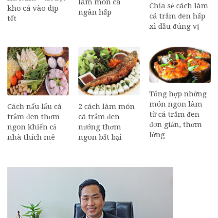
làm món cá
Chia sẻ cách làm
kho cá vào dịp
ngân hấp
cá trắm đen hấp
tết
xì dầu đúng vị
Tổng hợp những
món ngon làm
Cách nấu lẩu cá
2 cách làm món
từ cá trắm đen
trắm đen thơm
cá trắm đen
đơn giản, thơm
ngon khiến cả
nướng thơm
lừng
nhà thích mê
ngon bất bại