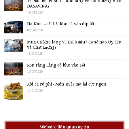
Tại sao lựa chọn Cá kho làng Vũ Đại thương hiệu
DASAVINA?
19/04/2026
Hà Nam – tất bật kho cá vào dịp tết
02/04/2026
Mua Cá kho làng Vũ Đại ở đâu? Cơ sở nào Uy Tín
và Chất Lượng?
18/03/2026
Rộn ràng Làng cá kho vào Tết
10/03/2026
Xôi cá rô phi- Món ăn lạ mà lại cực ngon
13/01/2026
Website liên quan uy tín