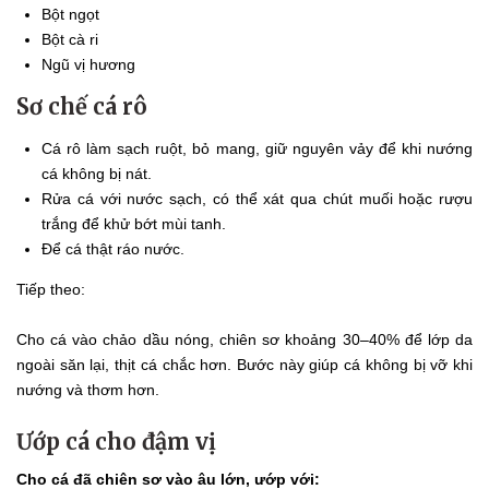
Bột ngọt
Bột cà ri
Ngũ vị hương
Sơ chế cá rô
Cá rô làm sạch ruột, bỏ mang, giữ nguyên vảy để khi nướng
cá không bị nát.
Rửa cá với nước sạch, có thể xát qua chút muối hoặc rượu
trắng để khử bớt mùi tanh.
Để cá thật ráo nước.
Tiếp theo:
Cho cá vào chảo dầu nóng, chiên sơ khoảng 30–40% để lớp da
ngoài săn lại, thịt cá chắc hơn. Bước này giúp cá không bị vỡ khi
nướng và thơm hơn.
Ướp cá cho đậm vị
Cho cá đã chiên sơ vào âu lớn, ướp với: