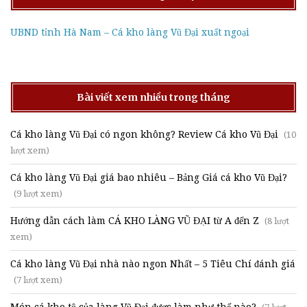
UBND tỉnh Hà Nam – Cá kho làng Vũ Đại xuất ngoại
Bài viết xem nhiều trong tháng
Cá kho làng Vũ Đại có ngon không? Review Cá kho Vũ Đại
(10
lượt xem)
Cá kho làng Vũ Đại giá bao nhiêu – Bảng Giá cá kho Vũ Đại?
(9 lượt xem)
Hướng dẫn cách làm CÁ KHO LÀNG VŨ ĐẠI từ A đến Z
(8 lượt
xem)
Cá kho làng Vũ Đại nhà nào ngon Nhất – 5 Tiêu Chí đánh giá
(7 lượt xem)
Món cá kho tộ của làng Vũ Đại được làm như thế nào?