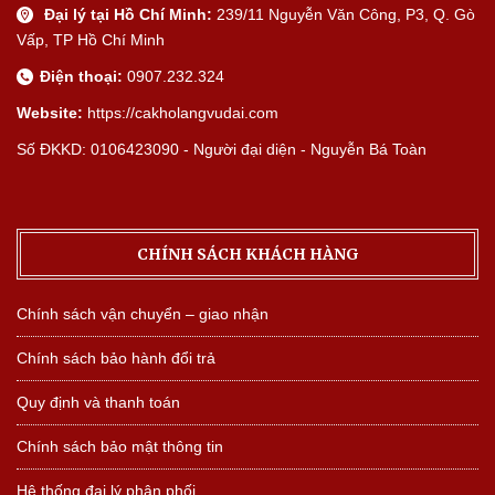
Đại lý tại Hồ Chí Minh:
239/11 Nguyễn Văn Công, P3, Q. Gò
Vấp, TP Hồ Chí Minh
Điện thoại:
0907.232.324
Website:
https://cakholangvudai.com
Số ĐKKD: 0106423090 - Người đại diện - Nguyễn Bá Toàn
CHÍNH SÁCH KHÁCH HÀNG
Chính sách vận chuyển – giao nhận
Chính sách bảo hành đổi trả
Quy định và thanh toán
Chính sách bảo mật thông tin
Hệ thống đại lý phân phối