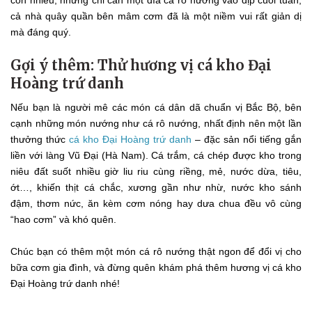
còn nhiều, nhưng chỉ cần một đĩa cá rô nướng vào dịp cuối tuần,
cả nhà quây quần bên mâm cơm đã là một niềm vui rất giản dị
mà đáng quý.
Gợi ý thêm: Thử hương vị cá kho Đại
Hoàng trứ danh
Nếu bạn là người mê các món cá dân dã chuẩn vị Bắc Bộ, bên
cạnh những món nướng như cá rô nướng, nhất định nên một lần
thưởng thức
cá kho Đại Hoàng trứ danh
– đặc sản nổi tiếng gắn
liền với làng Vũ Đại (Hà Nam). Cá trắm, cá chép được kho trong
niêu đất suốt nhiều giờ liu riu cùng riềng, mẻ, nước dừa, tiêu,
ớt…, khiến thịt cá chắc, xương gần như nhừ, nước kho sánh
đậm, thơm nức, ăn kèm cơm nóng hay dưa chua đều vô cùng
“hao cơm” và khó quên.
Chúc bạn có thêm một món cá rô nướng thật ngon để đổi vị cho
bữa cơm gia đình, và đừng quên khám phá thêm hương vị cá kho
Đại Hoàng trứ danh nhé!