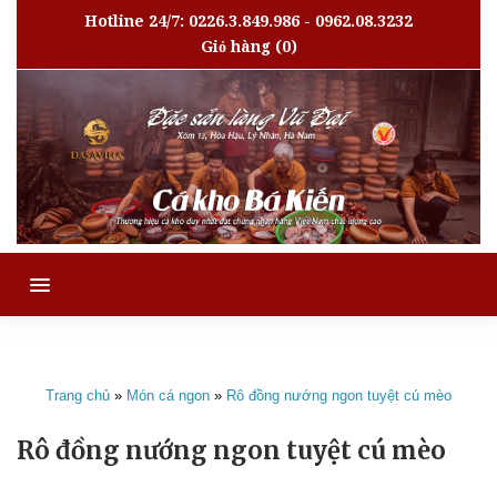
Hotline 24/7: 0226.3.849.986 - 0962.08.3232
Giỏ hàng
(0)
MENU
Trang chủ
»
Món cá ngon
»
Rô đồng nướng ngon tuyệt cú mèo
Rô đồng nướng ngon tuyệt cú mèo