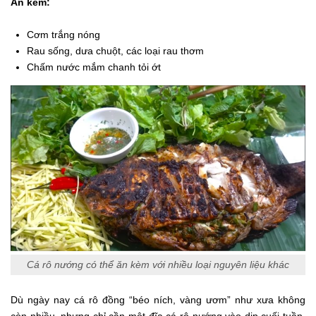
Ăn kèm:
Cơm trắng nóng
Rau sống, dưa chuột, các loại rau thơm
Chấm nước mắm chanh tỏi ớt
Cá rô nướng có thể ăn kèm với nhiều loại nguyên liệu khác
Dù ngày nay cá rô đồng “béo ních, vàng ươm” như xưa không