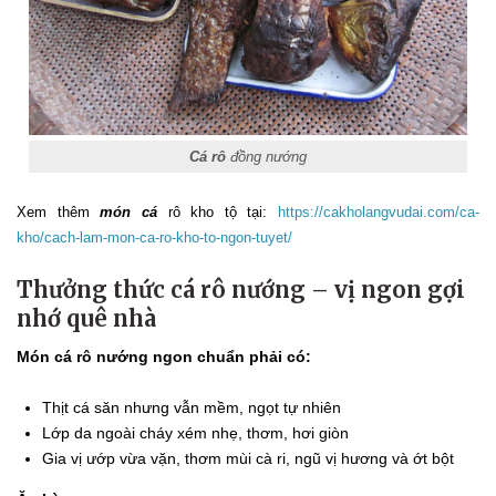
Cá rô
đồng nướng
Xem thêm
món cá
rô kho tộ tại:
https://cakholangvudai.com/ca-
kho/cach-lam-mon-ca-ro-kho-to-ngon-tuyet/
Thưởng thức cá rô nướng – vị ngon gợi
nhớ quê nhà
Món cá rô nướng ngon chuẩn phải có:
Thịt cá săn nhưng vẫn mềm, ngọt tự nhiên
Lớp da ngoài cháy xém nhẹ, thơm, hơi giòn
Gia vị ướp vừa vặn, thơm mùi cà ri, ngũ vị hương và ớt bột