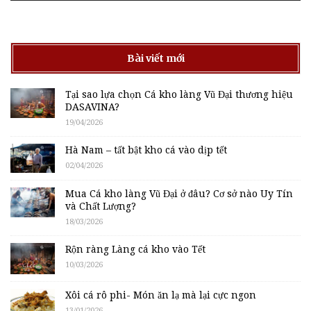
Bài viết mới
Tại sao lựa chọn Cá kho làng Vũ Đại thương hiệu
DASAVINA?
19/04/2026
Hà Nam – tất bật kho cá vào dịp tết
02/04/2026
Mua Cá kho làng Vũ Đại ở đâu? Cơ sở nào Uy Tín
và Chất Lượng?
18/03/2026
Rộn ràng Làng cá kho vào Tết
10/03/2026
Xôi cá rô phi- Món ăn lạ mà lại cực ngon
13/01/2026