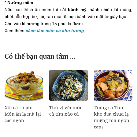
* Nướng mềm
Nếu bạn thích ăn mềm thì cắt
bánh mỳ
thành nhiều lát mỏng,
phết hỗn hợp bơ, tỏi, rau mùi rồi bọc bánh vào một tờ giấy bạc.
Cho vào lò nướng trong 15 phút là được.
Xem thêm
cách làm món cá kho tương
Có thể bạn quan tâm …
Xôi cá rô phi-
Thú vị với món
Trứng cá Thu
Món ăn lạ mà lại
cà tím xào cá
kho dưa chua lạ
cực ngon
miệng mà ngon
cơm