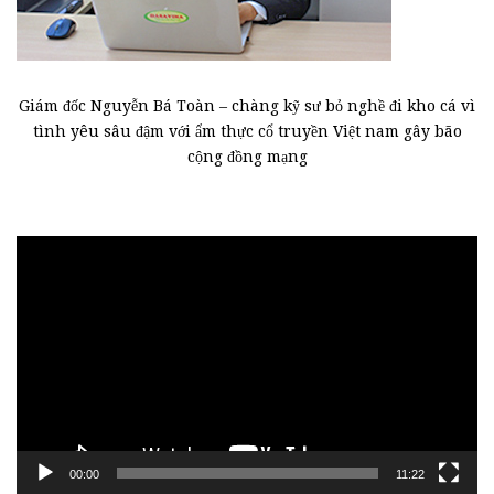
Giám đốc Nguyễn Bá Toàn – chàng kỹ sư bỏ nghề đi kho cá vì
tình yêu sâu đậm với ẩm thực cổ truyền Việt nam gây bão
cộng đồng mạng
Trình
chơi
Video
00:00
11:22