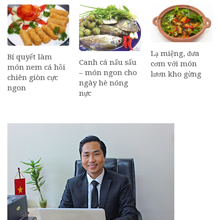
Lạ miệng, đưa
Bí quyết làm
Canh cá nấu sấu
cơm với món
món nem cá hồi
– món ngon cho
lươn kho gừng
chiên giòn cực
ngày hè nóng
ngon
nực