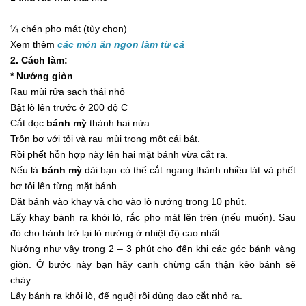
¼ chén pho mát (tùy chọn)
Xem thêm
các món ăn ngon làm từ cá
2. Cách làm:
* Nướng giòn
Rau mùi rửa sạch thái nhỏ
Bật lò lên trước ở 200 độ C
Cắt dọc
bánh mỳ
thành hai nửa.
Trộn bơ với tỏi và rau mùi trong một cái bát.
Rồi phết hỗn hợp này lên hai mặt bánh vừa cắt ra.
Nếu là
bánh mỳ
dài bạn có thể cắt ngang thành nhiều lát và phết
bơ tỏi lên từng mặt bánh
Đặt bánh vào khay và cho vào lò nướng trong 10 phút.
Lấy khay bánh ra khỏi lò, rắc pho mát lên trên (nếu muốn). Sau
đó cho bánh trở lại lò nướng ở nhiệt độ cao nhất.
Nướng như vậy trong 2 – 3 phút cho đến khi các góc bánh vàng
giòn. Ở bước này bạn hãy canh chừng cẩn thận kẻo bánh sẽ
cháy.
Lấy bánh ra khỏi lò, để nguội rồi dùng dao cắt nhỏ ra.