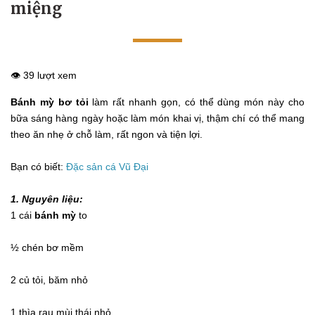
miệng
👁️ 39 lượt xem
Bánh mỳ bơ tỏi
làm rất nhanh gọn, có thể dùng món này cho
bữa sáng hàng ngày hoặc làm món khai vị, thậm chí có thể mang
theo ăn nhẹ ở chỗ làm, rất ngon và tiện lợi.
Bạn có biết:
Đặc sản cá Vũ Đại
1. Nguyên liệu:
1 cái
bánh mỳ
to
½ chén bơ mềm
2 củ tỏi, băm nhỏ
1 thìa rau mùi thái nhỏ