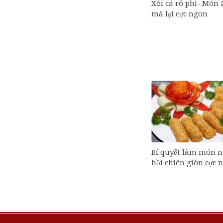
Xôi cá rô phi- Món ă
mà lại cực ngon
Bí quyết làm món 
hồi chiên giòn cực 