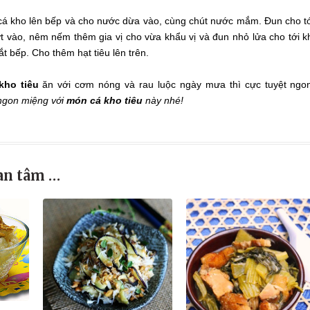
cá kho lên bếp và cho nước dừa vào, cùng chút nước mắm. Đun cho t
 ớt vào, nêm nếm thêm gia vị cho vừa khẩu vị và đun nhỏ lửa cho tới k
ắt bếp. Cho thêm hạt tiêu lên trên.
kho tiêu
ăn với cơm nóng và rau luộc ngày mưa thì cực tuyệt ngo
ngon miệng với
món cá kho tiêu
này nhé!
an tâm …