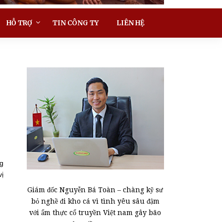
HỖ TRỢ
TIN CÔNG TY
LIÊN HỆ
g
vị
Giám đốc Nguyễn Bá Toàn – chàng kỹ sư
bỏ nghề đi kho cá vì tình yêu sâu đậm
với ẩm thực cổ truyền Việt nam gây bão