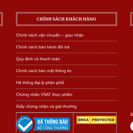
CHÍNH SÁCH KHÁCH HÀNG
Chính sách vận chuyển – giao nhận
Chính sách bảo hành đổi trả
Quy định và thanh toán
Chính sách bảo mật thông tin
Hệ thống đại lý phân phối
Chứng nhận VSAT thực phẩm
Giấy chứng nhận và giải thưởng
K