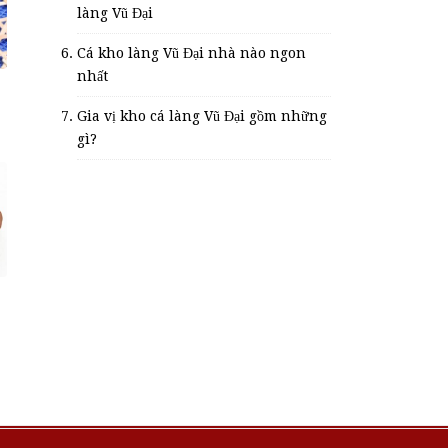
làng Vũ Đại
Cá kho làng Vũ Đại nhà nào ngon
nhất
Gia vị kho cá làng Vũ Đại gồm những
gì?