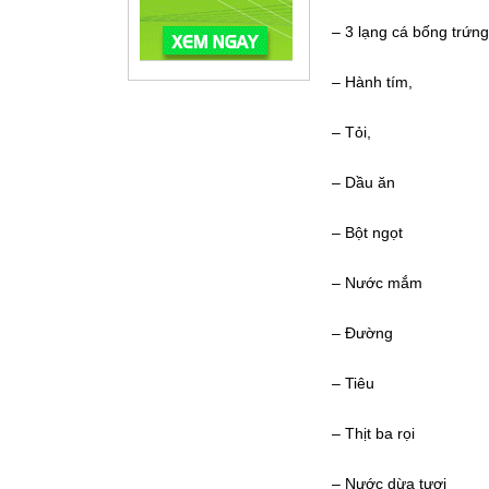
– 3 lạng cá bống trứn
– Hành tím,
– Tỏi,
– Dầu ăn
– Bột ngọt
– Nước mắm
– Đường
– Tiêu
– Thịt ba rọi
– Nước dừa tươi