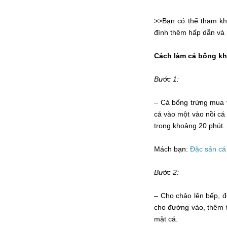
>>Bạn có thể tham k
đình thêm hấp dẫn và
Cách làm cá bống kh
Bước 1:
– Cá bống trứng mua v
cá vào một vào nồi cá
trong khoảng 20 phút.
Mách bạn:
Đặc sản cá 
Bước 2:
– Cho chảo lên bếp, đ
cho đường vào, thêm th
mặt cá.