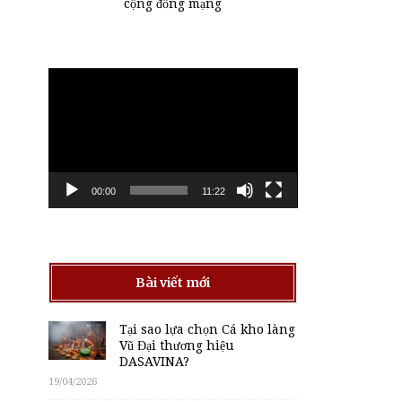
cộng đồng mạng
Trình
chơi
Video
00:00
11:22
Bài viết mới
Tại sao lựa chọn Cá kho làng
Vũ Đại thương hiệu
DASAVINA?
19/04/2026