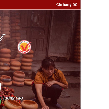
Giỏ hàng
(0)