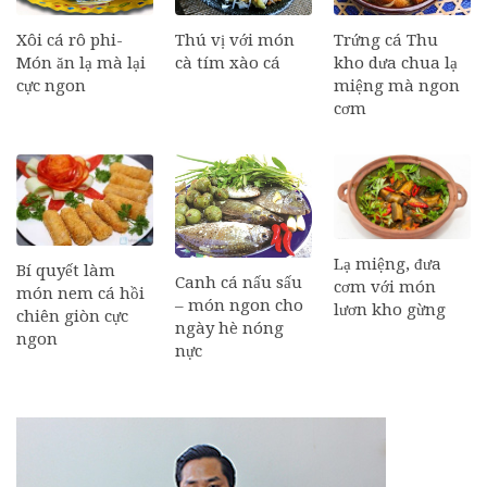
Xôi cá rô phi-
Thú vị với món
Trứng cá Thu
Món ăn lạ mà lại
cà tím xào cá
kho dưa chua lạ
cực ngon
miệng mà ngon
cơm
Lạ miệng, đưa
Bí quyết làm
Canh cá nấu sấu
cơm với món
món nem cá hồi
– món ngon cho
lươn kho gừng
chiên giòn cực
ngày hè nóng
ngon
nực