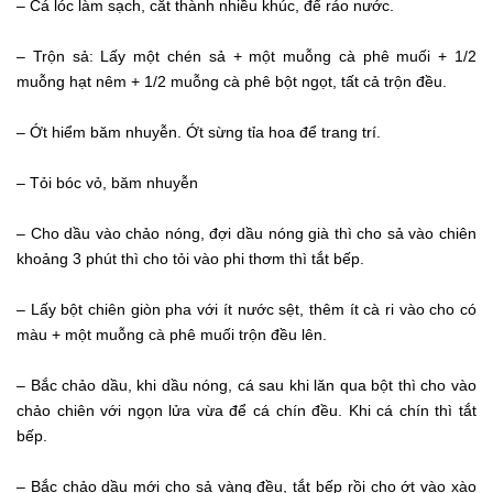
– Cá lóc làm sạch, cắt thành nhiều khúc, để ráo nước.
– Trộn sả: Lấy một chén sả + một muỗng cà phê muối + 1/2
muỗng hạt nêm + 1/2 muỗng cà phê bột ngọt, tất cả trộn đều.
– Ớt hiểm băm nhuyễn. Ớt sừng tỉa hoa để trang trí.
– Tỏi bóc vỏ, băm nhuyễn
– Cho dầu vào chảo nóng, đợi dầu nóng già thì cho sả vào chiên
khoảng 3 phút thì cho tỏi vào phi thơm thì tắt bếp.
– Lấy bột chiên giòn pha với ít nước sệt, thêm ít cà ri vào cho có
màu + một muỗng cà phê muối trộn đều lên.
– Bắc chảo dầu, khi dầu nóng, cá sau khi lăn qua bột thì cho vào
chảo chiên với ngọn lửa vừa để cá chín đều. Khi cá chín thì tắt
bếp.
– Bắc chảo dầu mới cho sả vàng đều, tắt bếp rồi cho ớt vào xào