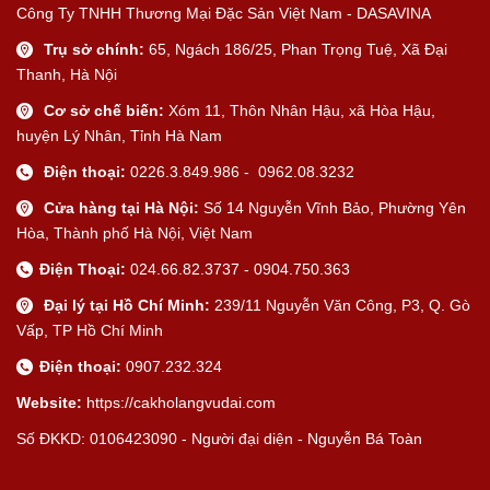
Công Ty TNHH Thương Mại Đặc Sản Việt Nam - DASAVINA
Trụ sở chính:
65, Ngách 186/25, Phan Trọng Tuệ, Xã Đại
Thanh, Hà Nội
Cơ sở chế biến:
Xóm 11, Thôn Nhân Hậu, xã Hòa Hậu,
huyện Lý Nhân, Tỉnh Hà Nam
Điện thoại:
0226.3.849.986 - 0962.08.3232
Cửa hàng tại Hà Nội:
Số 14 Nguyễn Vĩnh Bảo, Phường Yên
Hòa, Thành phố Hà Nội, Việt Nam
Điện Thoại:
024.66.82.3737 - 0904.750.363
Đại lý tại Hồ Chí Minh:
239/11 Nguyễn Văn Công, P3, Q. Gò
Vấp, TP Hồ Chí Minh
Điện thoại:
0907.232.324
Website:
https://cakholangvudai.com
Số ĐKKD: 0106423090 - Người đại diện - Nguyễn Bá Toàn