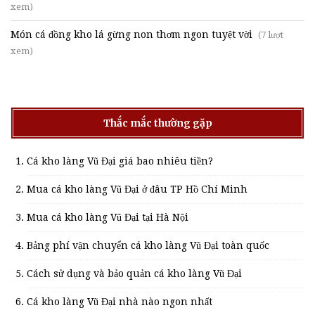
xem)
Món cá đồng kho lá gừng non thơm ngon tuyệt vời
(7 lượt
xem)
Thắc mắc thường gặp
Cá kho làng Vũ Đại giá bao nhiêu tiền?
Mua cá kho làng Vũ Đại ở đâu TP Hồ Chí Minh
Mua cá kho làng Vũ Đại tại Hà Nội
Bảng phí vận chuyển cá kho làng Vũ Đại toàn quốc
Cách sử dụng và bảo quản cá kho làng Vũ Đại
Cá kho làng Vũ Đại nhà nào ngon nhất