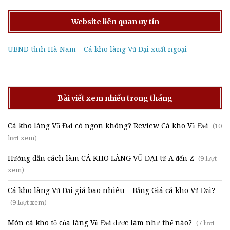
Website liên quan uy tín
UBND tỉnh Hà Nam – Cá kho làng Vũ Đại xuất ngoại
Bài viết xem nhiều trong tháng
Cá kho làng Vũ Đại có ngon không? Review Cá kho Vũ Đại
(10
lượt xem)
Hướng dẫn cách làm CÁ KHO LÀNG VŨ ĐẠI từ A đến Z
(9 lượt
xem)
Cá kho làng Vũ Đại giá bao nhiêu – Bảng Giá cá kho Vũ Đại?
(9 lượt xem)
Món cá kho tộ của làng Vũ Đại được làm như thế nào?
(7 lượt