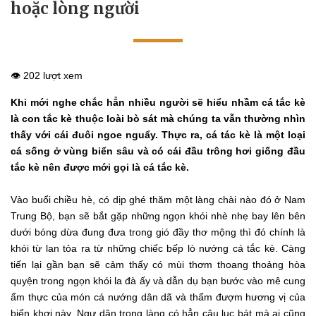
hoặc lòng người
👁️ 202 lượt xem
Khi mới nghe chắc hẳn nhiều người sẽ hiểu nhầm cá tắc kè
là con tắc kè thuộc loài bò sát mà chúng ta vẫn thường nhìn
thấy với cái đuôi ngoe nguẩy. Thực ra, cá tác kè là một loại
cá sống ở vùng biển sâu và có cái đầu trông hơi giống đầu
tắc kè nên được mới gọi là cá tắc kè.
Vào buổi chiều hè, có dịp ghé thăm một làng chài nào đó ở Nam
Trung Bộ, bạn sẽ bắt gặp những ngọn khói nhè nhẹ bay lên bên
dưới bóng dừa đung đưa trong gió đầy thơ mộng thì đó chính là
khói từ lan tỏa ra từ những chiếc bếp lò nướng cá tắc kè. Càng
tiến lại gần bạn sẽ cảm thấy có mùi thơm thoang thoảng hòa
quyện trong ngọn khói la đà ấy và dẫn dụ bạn bước vào mê cung
ẩm thực của món cá nướng dân dã và thấm đượm hương vị của
biển khơi này. Ngư dân trong làng có hẳn câu lục bát mà ai cũng