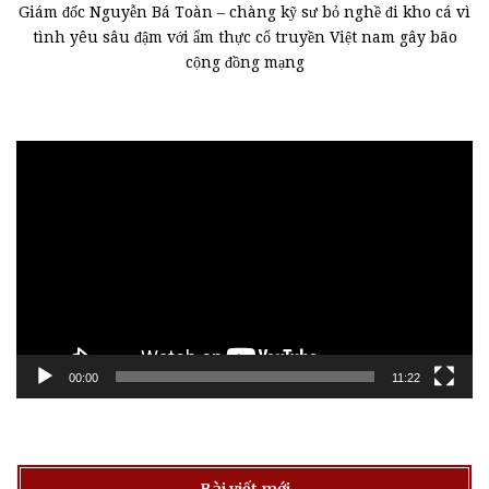
Giám đốc Nguyễn Bá Toàn – chàng kỹ sư bỏ nghề đi kho cá vì
tình yêu sâu đậm với ẩm thực cổ truyền Việt nam gây bão
cộng đồng mạng
Trình
chơi
Video
00:00
11:22
Bài viết mới