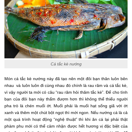
Cá tắc kè nướng
Món cá tắc kè nướng này đã tạo nên một đôi bạn thân luôn bên
nhau và luôn luôn đi cùng nhau đó chính là rau răm và cá tắc kè,
vì vậy người ta mới có câu “rau răm hỏi thăm tắc kè”. Để cho tình
bạn của đôi bạn này thấm đượm hơn thì không thể thiếu người
pha trò là chén muối ớt. Muối phải là muối hạt sống giã với ớt
xanh và thêm một chút bột ngọt thì mới ngon. Nếu nướng cá là cả
một quá trình hoạt động “nghệ thuật” thì khi ăn cá lại phải thật
phàm phu mới có thể cảm nhận được hết hương vị đặc biệt của