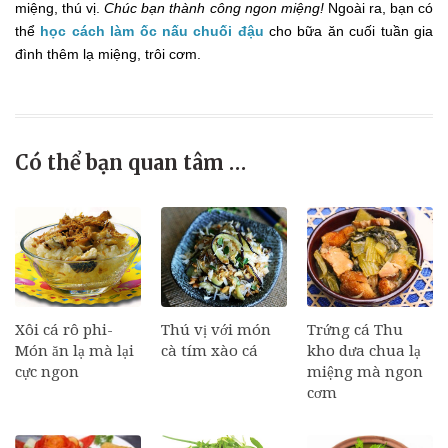
miệng, thú vị.
Chúc bạn thành công ngon miệng!
Ngoài ra, bạn có
thể
học cách làm ốc nấu chuối đậu
cho bữa ăn cuối tuần gia
đình thêm lạ miệng, trôi cơm.
Có thể bạn quan tâm …
Xôi cá rô phi-
Thú vị với món
Trứng cá Thu
Món ăn lạ mà lại
cà tím xào cá
kho dưa chua lạ
cực ngon
miệng mà ngon
cơm