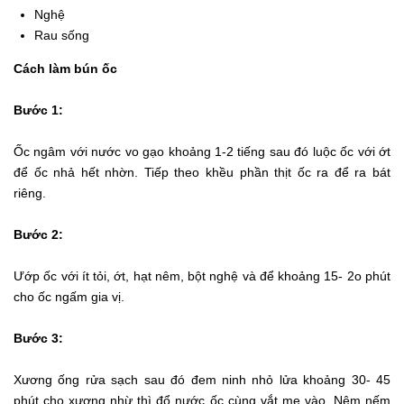
Nghệ
Rau sống
Cách làm bún ốc
Bước 1:
Ốc ngâm với nước vo gạo khoảng 1-2 tiếng sau đó luộc ốc với ớt
để ốc nhả hết nhờn. Tiếp theo khều phần thịt ốc ra để ra bát
riêng.
Bước 2:
Ướp ốc với ít tỏi, ớt, hạt nêm, bột nghệ và để khoảng 15- 2o phút
cho ốc ngấm gia vị.
Bước 3:
Xương ống rửa sạch sau đó đem ninh nhỏ lửa khoảng 30- 45
phút cho xương nhừ thì đổ nước ốc cùng vắt me vào. Nêm nếm