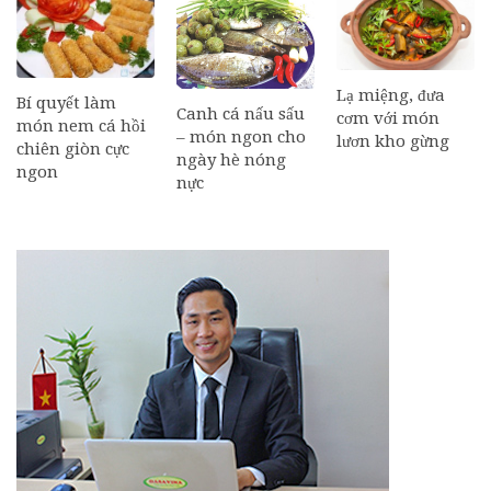
Lạ miệng, đưa
Bí quyết làm
Canh cá nấu sấu
cơm với món
món nem cá hồi
– món ngon cho
lươn kho gừng
chiên giòn cực
ngày hè nóng
ngon
nực