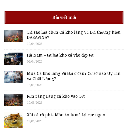
Bài viết mới
Tại sao lựa chọn Cá kho làng Vũ Đại thương hiệu
DASAVINA?
19/04/2026
Hà Nam – tất bật kho cá vào dịp tết
02/04/2026
Mua Cá kho làng Vũ Đại ở đâu? Cơ sở nào Uy Tín
và Chất Lượng?
18/03/2026
Rộn ràng Làng cá kho vào Tết
10/03/2026
Xôi cá rô phi- Món ăn lạ mà lại cực ngon
13/01/2026