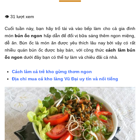
👁️ 31 lượt xem
Cuối tuần này, bạn hãy trổ tài và vào bếp làm cho cả gia đình
món
bún ốc ngon
hấp dẫn để đổi vị bữa sáng thêm ngon miệng,
dễ ăn. Bún ốc là món ăn được yêu thích lâu nay bởi vậy có rất
nhiều quán bún ốc được bày bán, với công thức
cách làm bún
ốc ngon
dưới đây bạn có thể tự làm và chiêu đãi cả nhà.
Cách làm cá trê kho gừng thơm ngon
Địa chỉ mua cá kho làng Vũ Đại uy tín và nổi tiếng