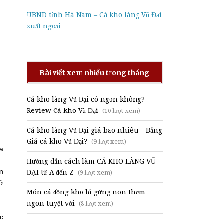
UBND tỉnh Hà Nam – Cá kho làng Vũ Đại
xuất ngoại
Bài viết xem nhiều trong tháng
Cá kho làng Vũ Đại có ngon không?
Review Cá kho Vũ Đại
(10 lượt xem)
Cá kho làng Vũ Đại giá bao nhiêu – Bảng
Giá cá kho Vũ Đại?
(9 lượt xem)
oa
Hướng dẫn cách làm CÁ KHO LÀNG VŨ
ín
ĐẠI từ A đến Z
(9 lượt xem)
dở
Món cá đồng kho lá gừng non thơm
ngon tuyệt vời
(8 lượt xem)
ớc