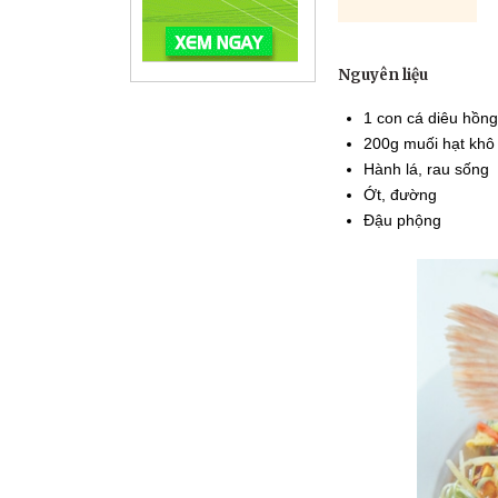
Nguyên liệu
1 con cá diêu hồn
200g muối hạt khô
Hành lá, rau sống
Ớt, đường
Đậu phộng