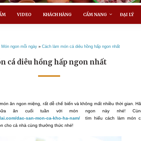
ẨM
VIDEO
KHÁCH HÀNG
CẨM NANG
ĐẠI LÝ
»
Món ngon mỗi ngày
»
Cách làm món cá diêu hồng hấp ngon nhất
n cá diêu hồng hấp ngon nhất
món ăn ngon miệng, rất dễ chế biến và không mất nhiều thời gian. H
ữa ăn cuối tuần với món ngon này nhé! Cùn
dai.com/dac-san-mon-ca-kho-ha-nam/
tìm hiểu cách làm món c
n cho cả nhà cùng thưởng thức nhé!