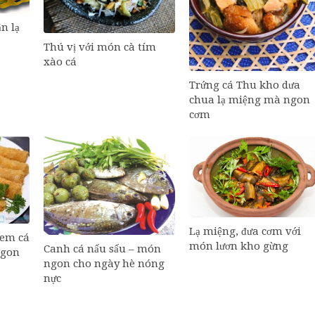
n lạ
Thú vị với món cà tím
xào cá
Trứng cá Thu kho dưa
chua lạ miệng mà ngon
cơm
Lạ miệng, đưa cơm với
nem cá
món lươn kho gừng
Canh cá nấu sấu – món
ngon
ngon cho ngày hè nóng
nực