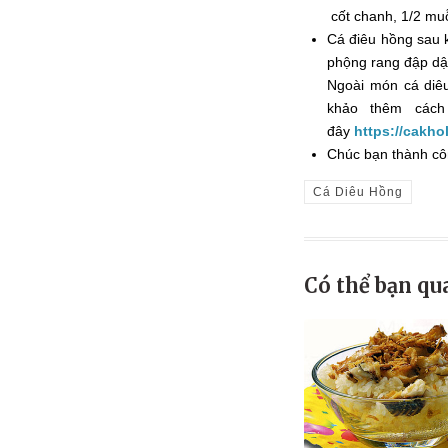
cốt chanh, 1/2 mu
Cá điêu hồng sau k
phộng rang đập dậ
Ngoài món cá diê
khảo thêm cách
đây
https://cakh
Chúc bạn thành cô
Cá Diêu Hồng
Có thể bạn qu