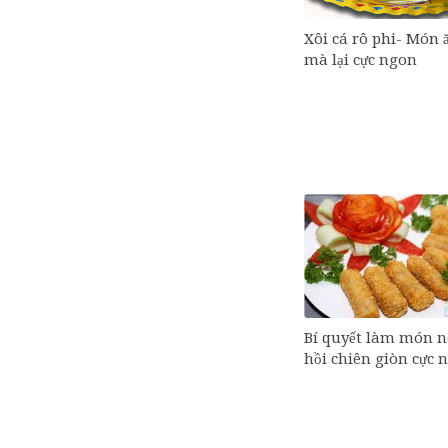
Xôi cá rô phi- Món ă
mà lại cực ngon
Bí quyết làm món 
hồi chiên giòn cực 