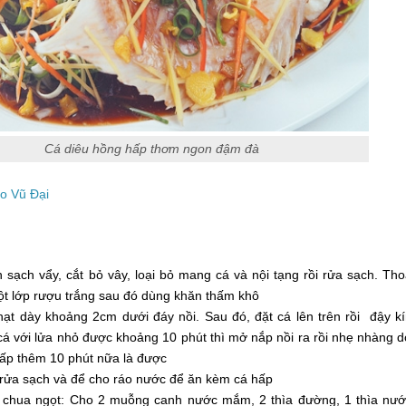
Cá diêu hồng hấp thơm ngon đậm đà
ho Vũ Đại
sạch vẩy, cắt bỏ vây, loại bỏ mang cá và nội tạng rồi rửa sạch. Th
ột lớp rượu trắng sau đó dùng khăn thấm khô
hạt dày khoảng 2cm dưới đáy nồi. Sau đó, đặt cá lên trên rồi đậy k
 cá với lửa nhỏ được khoảng 10 phút thì mở nắp nồi ra rồi nhẹ nhàng 
hấp thêm 10 phút nữa là được
 rửa sạch và để cho ráo nước để ăn kèm cá hấp
chua ngọt: Cho 2 muỗng canh nước mắm, 2 thìa đường, 1 thìa nư