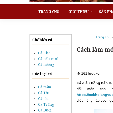
TRANG CHỦ
GIỚI THIỆU
SẢN PH
Trang chủ
Chế biến cá
Cách làm mó
Cá Kho
Cá nấu canh
Cá nướng
👁️ 161 lượt xem
Các loại cá
Cá diêu hồng hấp
là 
Cá trắm
đổi món cho b
Cá Thu
https://cakholangvu
Cá lóc
diêu hồng hấp cực ngo
Cá Trứng
Cá Đuối