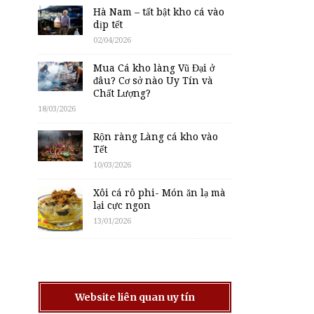
Hà Nam – tất bật kho cá vào
dịp tết
02/04/2026
Mua Cá kho làng Vũ Đại ở
đâu? Cơ sở nào Uy Tín và
Chất Lượng?
18/03/2026
Rộn ràng Làng cá kho vào
Tết
10/03/2026
Xôi cá rô phi- Món ăn lạ mà
lại cực ngon
13/01/2026
Website liên quan uy tín