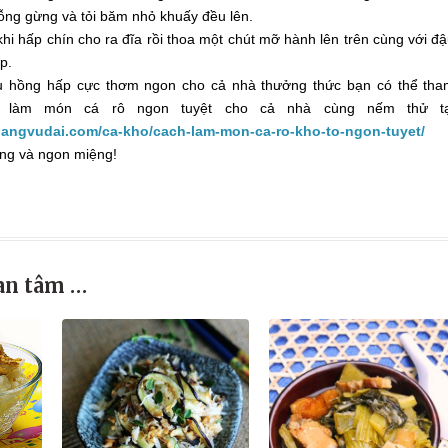
ỗng gừng và tỏi băm nhỏ khuấy đều lên.
hi hấp chín cho ra đĩa rồi thoa một chút mỡ hành lên trên cùng với đ
p.
u hồng hấp cực thơm ngon cho cả nhà thưởng thức bạn có thể th
 làm món cá rô ngon tuyệt cho cả nhà cùng nếm thử tạ
olangvudai.com/ca-kho/cach-lam-mon-ca-ro-kho-to-ngon-tuyet/
ng và ngon miệng!
an tâm …