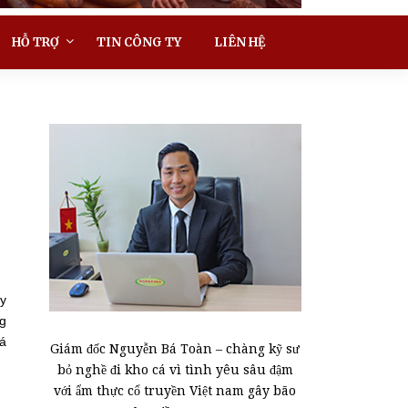
HỖ TRỢ
TIN CÔNG TY
LIÊN HỆ
ãy
g
á
Giám đốc Nguyễn Bá Toàn – chàng kỹ sư
bỏ nghề đi kho cá vì tình yêu sâu đậm
với ẩm thực cổ truyền Việt nam gây bão