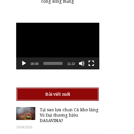
cộng đồng mạng
Trình
chơi
Video
00:00
11:22
Bài viết mới
Tại sao lựa chọn Cá kho làng
Vũ Đại thương hiệu
DASAVINA?
19/04/2026