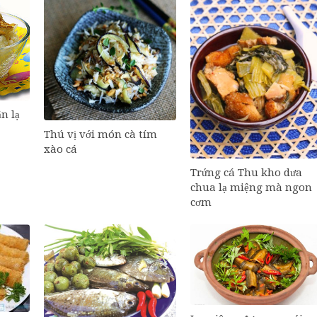
n lạ
Thú vị với món cà tím
xào cá
Trứng cá Thu kho dưa
chua lạ miệng mà ngon
cơm