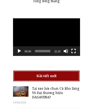
cộng đồng mạng
Trình
chơi
Video
00:00
11:22
Bài viết mới
Tại sao lựa chọn Cá kho làng
Vũ Đại thương hiệu
DASAVINA?
19/04/2026