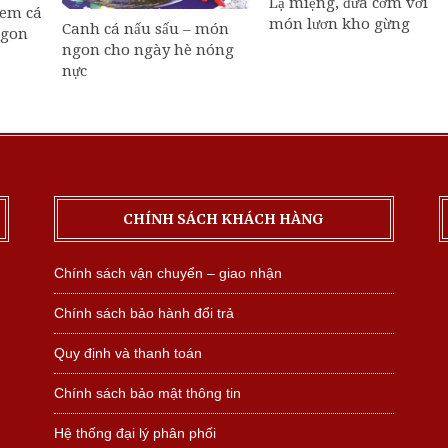
Lạ miệng, đưa cơm với
nem cá
món lươn kho gừng
Canh cá nấu sấu – món
ngon
ngon cho ngày hè nóng
nực
CHÍNH SÁCH KHÁCH HÀNG
Chính sách vận chuyển – giao nhận
Chính sách bảo hành đổi trả
Quy định và thanh toán
Chính sách bảo mật thông tin
Hệ thống đại lý phân phối