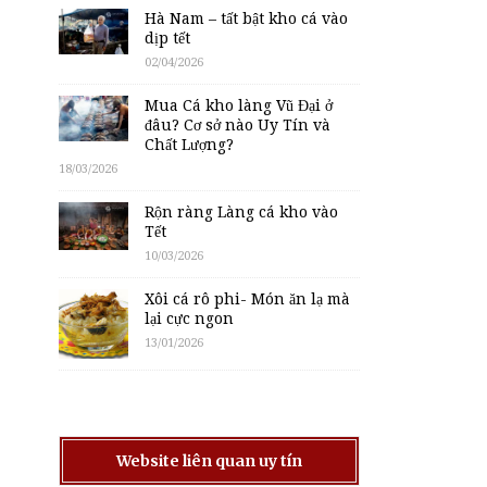
Hà Nam – tất bật kho cá vào
dịp tết
02/04/2026
Mua Cá kho làng Vũ Đại ở
đâu? Cơ sở nào Uy Tín và
Chất Lượng?
18/03/2026
Rộn ràng Làng cá kho vào
Tết
10/03/2026
Xôi cá rô phi- Món ăn lạ mà
lại cực ngon
13/01/2026
Website liên quan uy tín