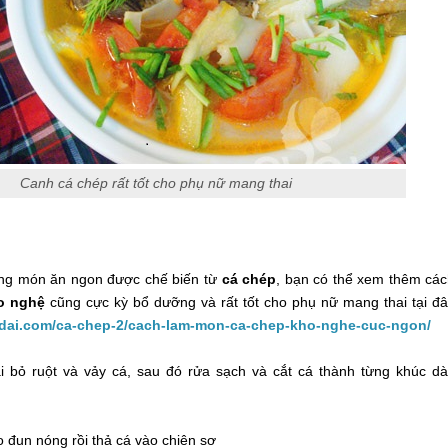
Canh cá chép rất tốt cho phụ nữ mang thai
ng món ăn ngon được chế biến từ
cá chép
, bạn có thể xem thêm cá
o nghệ
cũng cực kỳ bổ dưỡng và rất tốt cho phụ nữ mang thai tại đ
udai.com/ca-chep-2/cach-lam-mon-ca-chep-kho-nghe-cuc-ngon/
i bỏ ruột và vảy cá, sau đó rửa sạch và cắt cá thành từng khúc d
 đun nóng rồi thả cá vào chiên sơ