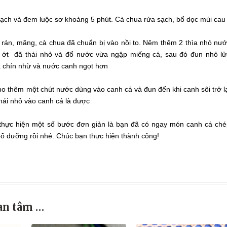
sạch và đem luộc sơ khoảng 5 phút. Cà chua rửa sạch, bổ dọc múi cau
ã rán, măng, cà chua đã chuẩn bị vào nồi to. Nêm thêm 2 thìa nhỏ nư
 ớt đã thái nhỏ và đổ nước vừa ngập miếng cá, sau đó đun nhỏ l
á chín nhừ và nước canh ngọt hơn
cho thêm một chút nước dùng vào canh cá và đun đến khi canh sôi trở l
 thái nhỏ vào canh cá là được
 thực hiện một số bước đơn giản là bạn đã có ngay món canh cá ch
ổ dưỡng rồi nhé. Chúc bạn thực hiện thành công!
an tâm …