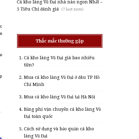
Cá kho làng Vũ Đại nhà nào ngon Nhất –
5 Tiêu Chí đánh giá
(7 lượt xem)
ớc
ửa
Thắc mắc thường gặp
ại
Cá kho làng Vũ Đại giá bao nhiêu
tiền?
ép
Mua cá kho làng Vũ Đại ở đâu TP Hồ
Chí Minh
Mua cá kho làng Vũ Đại tại Hà Nội
Bảng phí vận chuyển cá kho làng Vũ
Đại toàn quốc
Cách sử dụng và bảo quản cá kho
làng Vũ Đại