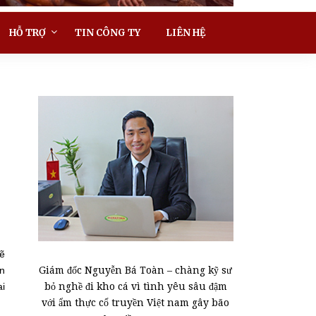
HỖ TRỢ
TIN CÔNG TY
LIÊN HỆ
sẽ
Giám đốc Nguyễn Bá Toàn – chàng kỹ sư
ạn
bỏ nghề đi kho cá vì tình yêu sâu đậm
ai
với ẩm thực cổ truyền Việt nam gây bão