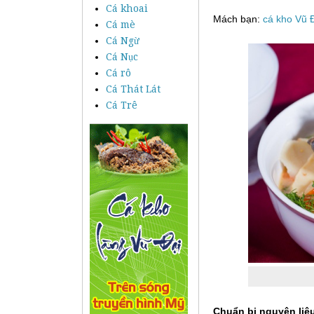
Cá khoai
Mách bạn:
cá kho Vũ Đ
Cá mè
Cá Ngừ
Cá Nục
Cá rô
Cá Thát Lát
Cá Trê
Chuẩn bị nguyên liệ