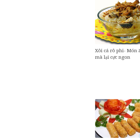
Xôi cá rô phi- Món ă
mà lại cực ngon