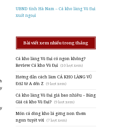
UBND tỉnh Hà Nam – Cá kho làng Vũ Đại
xuất ngoại
Bài viết xem nhiều trong tháng
Cá kho làng Vũ Đại có ngon không?
Review Cá kho Vũ Đại
(10 lượt xem)
Hướng dẫn cách làm CÁ KHO LÀNG VŨ
ch
ĐẠI từ A đến Z
(9 lượt xem)
ây
Cá kho làng Vũ Đại giá bao nhiêu – Bảng
Giá cá kho Vũ Đại?
(9 lượt xem)
ày
Món cá đồng kho lá gừng non thơm
ngon tuyệt vời
(7 lượt xem)