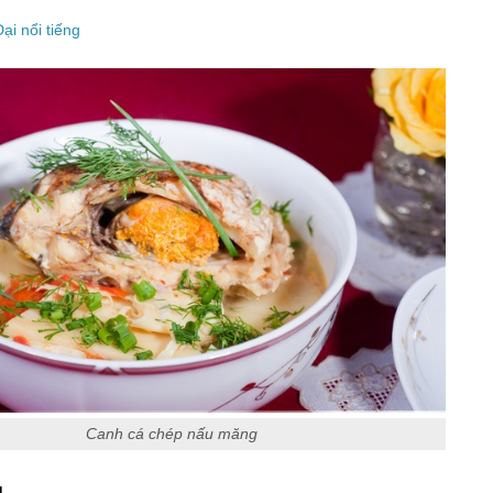
ại nổi tiếng
Canh cá chép nấu măng
u