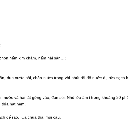
;
ể chọn nấm kim châm, nấm hải sản…;
n, đun nước sôi, chần sườn trong vài phút rồi đổ nước đi, rửa sạch l
m nước và hai lát gừng vào, đun sôi. Nhỏ lửa âm ỉ trong khoảng 30 ph
thìa hạt nêm.
ạch để ráo. Cà chua thái múi cau.