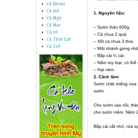
Cá khoai
Cá mè
1. Nguyên liệu:
Cá Ngừ
Cá Nục
– Sườn thăn 600g;
Cá rô
– Cà chua 2 quả;
Cá Thát Lát
– Xốt cà chua 3 thìa;
Cá Trê
– Một nhánh gừng nhỏ
– Bắp cải ¼ cái;
– Nấm tùy loại, có th
– Hạt nêm.
2. Cách làm:
Sườn chặt miếng vừa ă
sườn.
Cho sườn vào nồi, thê
cho sườn mềm. Nêm 2 
Bắp cải cắt nhỏ, rửa s