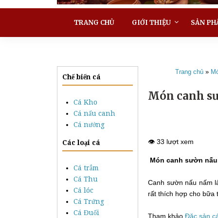
TRANG CHỦ
GIỚI THIỆU
SẢN PH
Trang chủ
»
Mó
Chế biến cá
Món canh sư
Cá Kho
Cá nấu canh
Cá nướng
👁️ 33 lượt xem
Các loại cá
Món canh sườn nấu
Cá trắm
Cá Thu
Canh sườn nấu nấm là
Cá lóc
rất thích hợp cho bữa 
Cá Trứng
Cá Đuối
Tham khảo
Đặc sản c