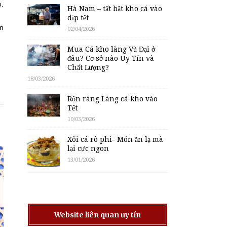
o.
Hà Nam – tất bật kho cá vào
dịp tết
ín
02/04/2026
Mua Cá kho làng Vũ Đại ở
đâu? Cơ sở nào Uy Tín và
Chất Lượng?
18/03/2026
Rộn ràng Làng cá kho vào
Tết
10/03/2026
Xôi cá rô phi- Món ăn lạ mà
lại cực ngon
13/01/2026
Website liên quan uy tín