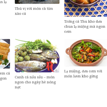
n lạ
Thú vị với món cà tím
xào cá
Trứng cá Thu kho dưa
chua lạ miệng mà ngon
cơm
Lạ miệng, đưa cơm với
nem cá
món lươn kho gừng
Canh cá nấu sấu – món
ngon
ngon cho ngày hè nóng
nực