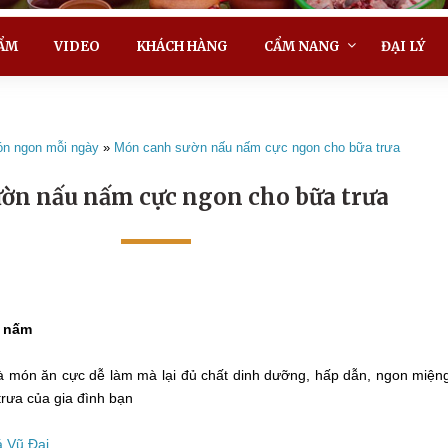
ẨM
VIDEO
KHÁCH HÀNG
CẨM NANG
ĐẠI LÝ
n ngon mỗi ngày
»
Món canh sườn nấu nấm cực ngon cho bữa trưa
ờn nấu nấm cực ngon cho bữa trưa
 nấm
 món ăn cực dễ làm mà lại đủ chất dinh dưỡng, hấp dẫn, ngon miện
trưa của gia đình bạn
á Vũ Đại