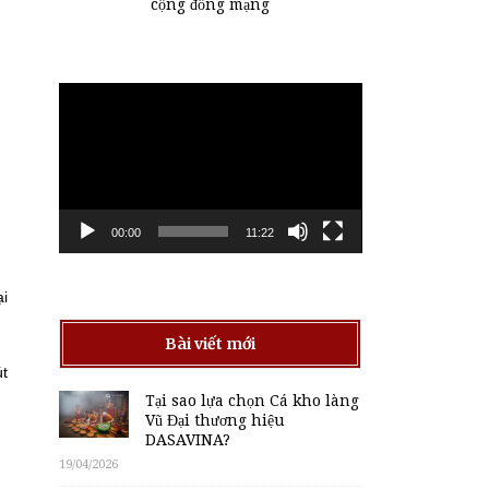
cộng đồng mạng
Trình
chơi
Video
00:00
11:22
ại
Bài viết mới
út
Tại sao lựa chọn Cá kho làng
Vũ Đại thương hiệu
DASAVINA?
19/04/2026