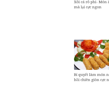
Xôi cá rô phi- Món ă
mà lại cực ngon
Bí quyết làm món 
hồi chiên giòn cực 