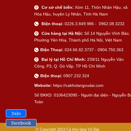
Cơ sở chế biến:
Xóm 11, Thôn Nhân Hậu, xã
Hòa Hậu, huyện Lý Nhân, Tỉnh Hà Nam
Điện thoại:
0226.3.849.986 - 0962.08.3232
Cửa hàng tại Hà Nội:
Số 14 Nguyễn Vĩnh Bảo,
Phường Yên Hòa, Thành phố Hà Nội, Việt Nam
Điện Thoại:
024.66.82.3737 - 0904.750.363
Đại lý tại Hồ Chí Minh:
239/11 Nguyễn Văn
Công, P3, Q. Gò Vấp, TP Hồ Chí Minh
Điện thoại:
0907.232.324
Website:
https://cakholangvudai.com
Số ĐKKD: 0106423090 - Người đại diện - Nguyễn B
Toàn
Zalo
Facebook
© Copyright 2013
Cá kho làng Vũ Đại