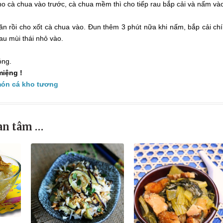
o cà chua vào trước, cà chua mềm thì cho tiếp rau bắp cải và nấm và
n rồi cho xốt cà chua vào. Đun thêm 3 phút nữa khi nấm, bắp cải ch
au mùi thái nhỏ vào.
óng.
iệng !
món cá kho tương
an tâm …