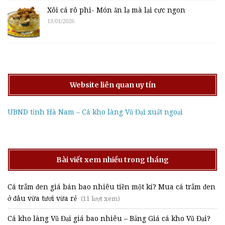
Xôi cá rô phi- Món ăn lạ mà lại cực ngon
13/01/2026
Website liên quan uy tín
UBND tỉnh Hà Nam – Cá kho làng Vũ Đại xuất ngoại
Bài viết xem nhiều trong tháng
Cá trắm đen giá bán bao nhiêu tiền một kí? Mua cá trắm đen
ở đâu vừa tươi vừa rẻ
(11 lượt xem)
Cá kho làng Vũ Đại giá bao nhiêu – Bảng Giá cá kho Vũ Đại?