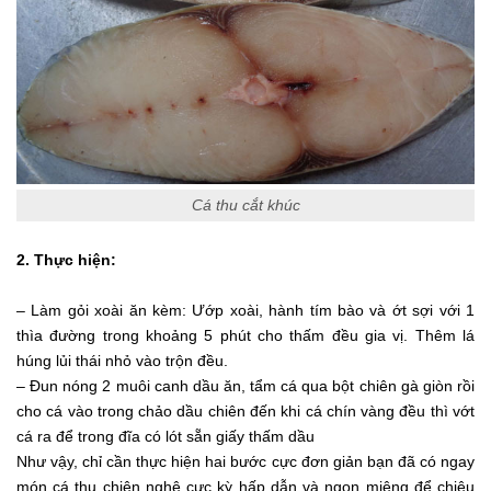
Cá thu cắt khúc
2. Thực hiện:
– Làm gỏi xoài ăn kèm: Ướp xoài, hành tím bào và ớt sợi với 1
thìa đường trong khoảng 5 phút cho thấm đều gia vị. Thêm lá
húng lủi thái nhỏ vào trộn đều.
– Đun nóng 2 muôi canh dầu ăn, tẩm cá qua bột chiên gà giòn rồi
cho cá vào trong chảo dầu chiên đến khi cá chín vàng đều thì vớt
cá ra để trong đĩa có lót sẵn giấy thấm dầu
Như vậy, chỉ cần thực hiện hai bước cực đơn giản bạn đã có ngay
món cá thu chiên nghệ cực kỳ hấp dẫn và ngon miệng để chiêu