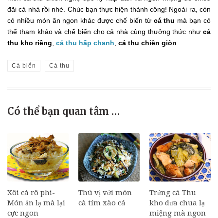
đãi cả nhà rồi nhé. Chúc bạn thực hiện thành công! Ngoài ra, còn
có nhiều món ăn ngon khác được chế biến từ
cá thu
mà bạn có
thể tham khảo và chế biến cho cả nhà cùng thưởng thức như
cá
thu kho riềng
,
cá thu hấp chanh
,
cá thu chiên giòn
…
Cá biển
Cá thu
Có thể bạn quan tâm …
Xôi cá rô phi-
Thú vị với món
Trứng cá Thu
Món ăn lạ mà lại
cà tím xào cá
kho dưa chua lạ
cực ngon
miệng mà ngon