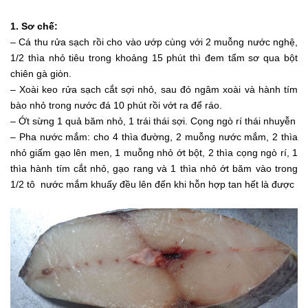
1. Sơ chế:
– Cá thu rửa sạch rồi cho vào ướp cùng với 2 muỗng nước nghệ,
1/2 thìa nhỏ tiêu trong khoảng 15 phút thì đem tẩm sơ qua bột
chiên gà giòn.
– Xoài keo rửa sạch cắt sợi nhỏ, sau đó ngâm xoài và hành tím
bào nhỏ trong nước đá 10 phút rồi vớt ra để ráo.
– Ớt sừng 1 quả băm nhỏ, 1 trái thái sợi. Cọng ngò rí thái nhuyễn
– Pha nước mắm: cho 4 thìa đường, 2 muỗng nước mắm, 2 thìa
nhỏ giấm gạo lên men, 1 muỗng nhỏ ớt bột, 2 thìa cọng ngò rí, 1
thìa hành tím cắt nhỏ, gạo rang và 1 thìa nhỏ ớt băm vào trong
1/2 tô nước mắm khuấy đều lên đến khi hỗn hợp tan hết là được