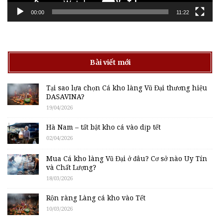
00:00
11:22
Bài viết mới
Tại sao lựa chọn Cá kho làng Vũ Đại thương hiệu
DASAVINA?
19/04/2026
Hà Nam – tất bật kho cá vào dịp tết
02/04/2026
Mua Cá kho làng Vũ Đại ở đâu? Cơ sở nào Uy Tín
và Chất Lượng?
18/03/2026
Rộn ràng Làng cá kho vào Tết
10/03/2026