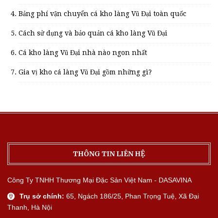
Bảng phí vận chuyển cá kho làng Vũ Đại toàn quốc
Cách sử dụng và bảo quản cá kho làng Vũ Đại
Cá kho làng Vũ Đại nhà nào ngon nhất
Gia vị kho cá làng Vũ Đại gồm những gì?
THÔNG TIN LIÊN HỆ
Công Ty TNHH Thương Mại Đặc Sản Việt Nam - DASAVINA
Trụ sở chính:
65, Ngách 186/25, Phan Trọng Tuệ, Xã Đại
Thanh, Hà Nội