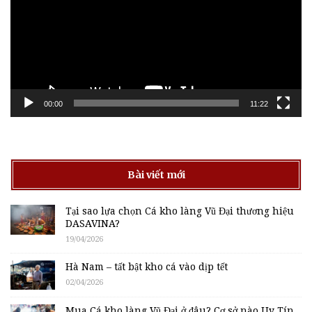
00:00
11:22
Bài viết mới
Tại sao lựa chọn Cá kho làng Vũ Đại thương hiệu
DASAVINA?
19/04/2026
Hà Nam – tất bật kho cá vào dịp tết
02/04/2026
Mua Cá kho làng Vũ Đại ở đâu? Cơ sở nào Uy Tín