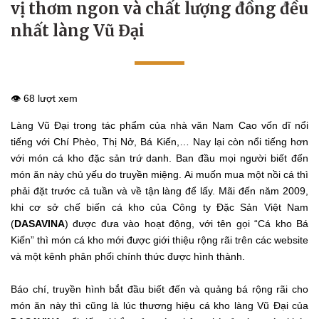
vị thơm ngon và chất lượng đồng đều
nhất làng Vũ Đại
👁️ 68 lượt xem
Làng Vũ Đại trong tác phẩm của nhà văn Nam Cao vốn dĩ nổi
tiếng với Chí Phèo, Thị Nở, Bá Kiến,… Nay lại còn nổi tiếng hơn
với món cá kho đặc sản trứ danh. Ban đầu mọi người biết đến
món ăn này chủ yếu do truyền miệng. Ai muốn mua một nồi cá thì
phải đặt trước cả tuần và về tận làng để lấy. Mãi đến năm 2009,
khi cơ sở chế biến cá kho của Công ty Đặc Sản Việt Nam
(
DASAVINA
) được đưa vào hoạt động, với tên gọi “Cá kho Bá
Kiến” thì món cá kho mới được giới thiệu rộng rãi trên các website
và một kênh phân phối chính thức được hình thành.
Báo chí, truyền hình bắt đầu biết đến và quảng bá rộng rãi cho
món ăn này thì cũng là lúc thương hiệu cá kho làng Vũ Đại của