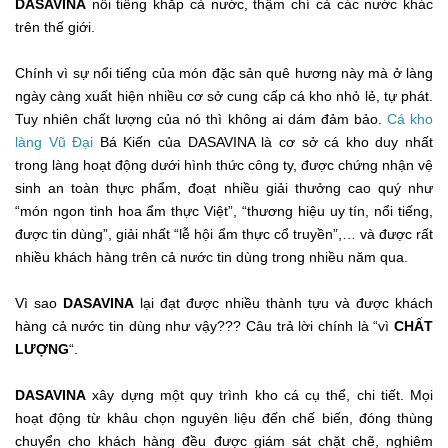
DASAVINA
nổi tiếng khắp cả nước, thậm chí cả các nước khác
trên thế giới.
Chính vì sự nổi tiếng của món đặc sản quê hương này mà ở làng
ngày càng xuất hiện nhiều cơ sở cung cấp cá kho nhỏ lẻ, tự phát.
Tuy nhiên chất lượng của nó thì không ai dám đảm bảo.
Cá kho
làng Vũ Đại
Bá Kiến của DASAVINA là cơ sở cá kho duy nhất
trong làng hoạt động dưới hình thức công ty, được chứng nhận vệ
sinh an toàn thực phẩm, đoạt nhiều giải thưởng cao quý như
“món ngon tinh hoa ẩm thực Việt”, “thương hiệu uy tín, nổi tiếng,
được tin dùng”, giải nhất “lễ hội ẩm thực cổ truyền”,… và được rất
nhiều khách hàng trên cả nước tin dùng trong nhiều năm qua.
Vì sao
DASAVINA
lại đạt được nhiều thành tựu và được khách
hàng cả nước tin dùng như vậy??? Câu trả lời chính là “vì
CHẤT
LƯỢNG
“.
DASAVINA
xây dựng một quy trình kho cá cụ thể, chi tiết. Mọi
hoạt động từ khâu chọn nguyên liệu đến chế biến, đóng thùng
chuyển cho khách hàng đều được giám sát chặt chẽ, nghiêm