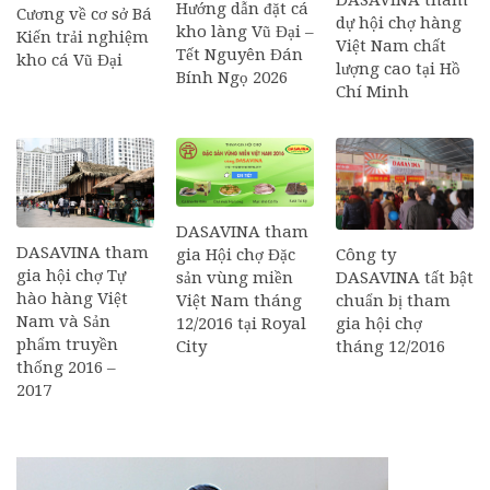
Hướng dẫn đặt cá
Cương về cơ sở Bá
dự hội chợ hàng
kho làng Vũ Đại –
Kiến trải nghiệm
Việt Nam chất
Tết Nguyên Đán
kho cá Vũ Đại
lượng cao tại Hồ
Bính Ngọ 2026
Chí Minh
DASAVINA tham
DASAVINA tham
Công ty
gia Hội chợ Đặc
gia hội chợ Tự
DASAVINA tất bật
sản vùng miền
hào hàng Việt
chuẩn bị tham
Việt Nam tháng
Nam và Sản
gia hội chợ
12/2016 tại Royal
phẩm truyền
tháng 12/2016
City
thống 2016 –
2017