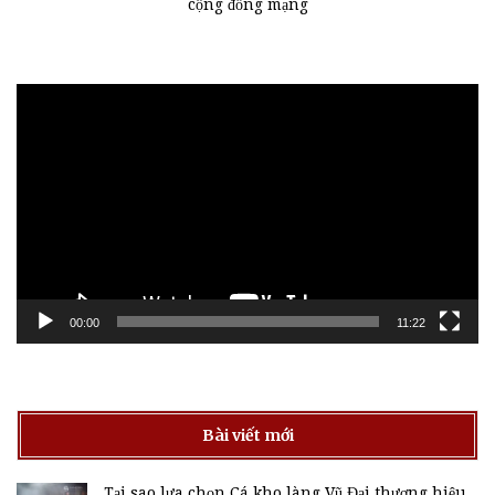
cộng đồng mạng
Trình
chơi
Video
00:00
11:22
Bài viết mới
Tại sao lựa chọn Cá kho làng Vũ Đại thương hiệu