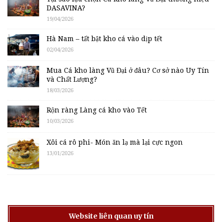
DASAVINA?
19/04/2026
Hà Nam – tất bật kho cá vào dịp tết
02/04/2026
Mua Cá kho làng Vũ Đại ở đâu? Cơ sở nào Uy Tín
và Chất Lượng?
18/03/2026
Rộn ràng Làng cá kho vào Tết
10/03/2026
Xôi cá rô phi- Món ăn lạ mà lại cực ngon
13/01/2026
Website liên quan uy tín