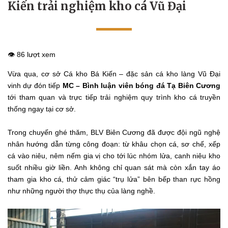
Kiến trải nghiệm kho cá Vũ Đại
👁️ 86 lượt xem
Vừa qua, cơ sở Cá kho Bá Kiến – đặc sản cá kho làng Vũ Đại
vinh dự đón tiếp
MC – Bình luận viên bóng đá Tạ Biên Cương
tới tham quan và trực tiếp trải nghiệm quy trình kho cá truyền
thống ngay tại cơ sở.
Trong chuyến ghé thăm, BLV Biên Cương đã được đội ngũ nghệ
nhân hướng dẫn từng công đoạn: từ khâu chọn cá, sơ chế, xếp
cá vào niêu, nêm nếm gia vị cho tới lúc nhóm lửa, canh niêu kho
suốt nhiều giờ liền. Anh không chỉ quan sát mà còn xắn tay áo
tham gia kho cá, thử cảm giác “trụ lửa” bên bếp than rực hồng
như những người thợ thực thụ của làng nghề.