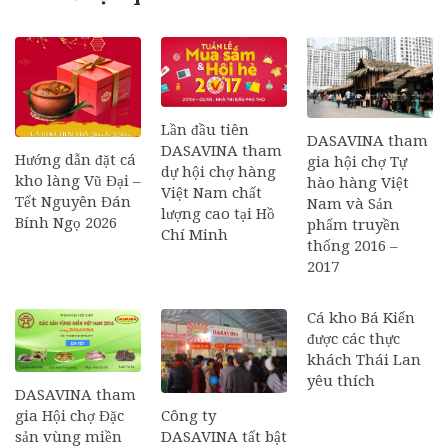
Lần đầu tiên
DASAVINA tham
DASAVINA tham
Hướng dẫn đặt cá
gia hội chợ Tự
dự hội chợ hàng
kho làng Vũ Đại –
hào hàng Việt
Việt Nam chất
Tết Nguyên Đán
Nam và Sản
lượng cao tại Hồ
Bính Ngọ 2026
phẩm truyền
Chí Minh
thống 2016 –
2017
Cá kho Bá Kiến
được các thực
khách Thái Lan
yêu thích
DASAVINA tham
Công ty
gia Hội chợ Đặc
DASAVINA tất bật
sản vùng miền