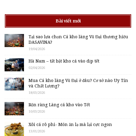
Bài viết mới
Tại sao lựa chọn Cá kho làng Vũ Đại thương hiệu
DASAVINA?
19/04/2026
Hà Nam – tất bật kho cá vào dịp tết
02/04/2026
Mua Cá kho làng Vũ Đại ở đâu? Cơ sở nào Uy Tín
và Chất Lượng?
18/03/2026
Rộn ràng Làng cá kho vào Tết
10/03/2026
Xôi cá rô phi- Món ăn lạ mà lại cực ngon
13/01/2026