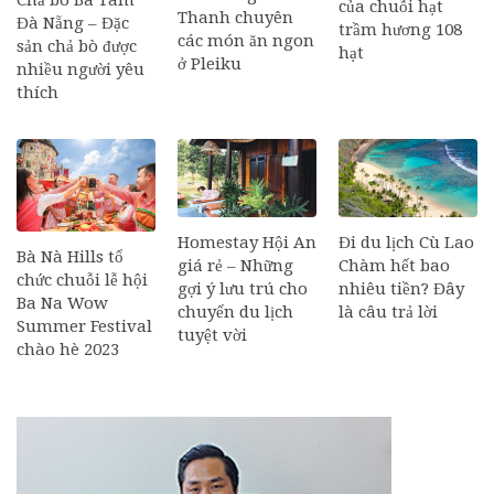
Chả bò Bà Tâm
của chuỗi hạt
Thanh chuyên
Đà Nẵng – Đặc
trầm hương 108
các món ăn ngon
sản chả bò được
hạt
ở Pleiku
nhiều người yêu
thích
Homestay Hội An
Đi du lịch Cù Lao
Bà Nà Hills tổ
giá rẻ – Những
Chàm hết bao
chức chuỗi lễ hội
gợi ý lưu trú cho
nhiêu tiền? Đây
Ba Na Wow
chuyến du lịch
là câu trả lời
Summer Festival
tuyệt vời
chào hè 2023