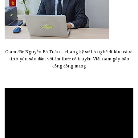
Giám đốc Nguyễn Bá Toàn – chàng kỹ sư bỏ nghề đi kho cá vì
tình yêu sâu đậm với ẩm thực cổ truyền Việt nam gây bão
cộng đồng mạng
Trình
chơi
Video