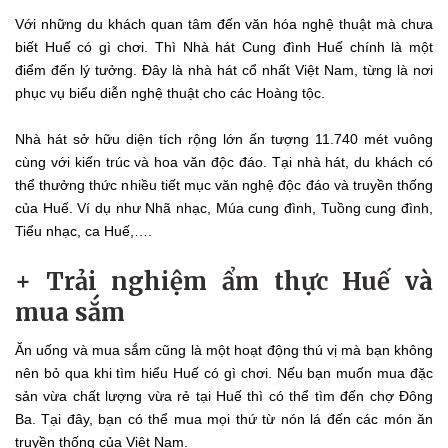
Với những du khách quan tâm đến văn hóa nghệ thuật mà chưa
biết Huế có gì chơi. Thì Nhà hát Cung đình Huế chính là một
điểm đến lý tưởng. Đây là nhà hát cổ nhất Việt Nam, từng là nơi
phục vụ biểu diễn nghệ thuật cho các Hoàng tộc.
Nhà hát sở hữu diện tích rộng lớn ấn tượng 11.740 mét vuông
cùng với kiến ​​trúc và hoa văn độc đáo. Tại nhà hát, du khách có
thể thưởng thức nhiều tiết mục văn nghệ độc đáo và truyền thống
của Huế. Ví dụ như Nhã nhạc, Múa cung đình, Tuồng cung đình,
Tiểu nhạc, ca Huế,….
+ Trải nghiệm ẩm thực Huế và
mua sắm
Ăn uống và mua sắm cũng là một hoạt động thú vị mà bạn không
nên bỏ qua khi tìm hiểu Huế có gì chơi. Nếu bạn muốn mua đặc
sản vừa chất lượng vừa rẻ tại Huế thì có thể tìm đến chợ Đông
Ba. Tại đây, bạn có thể mua mọi thứ từ nón lá đến các món ăn
truyền thống của Việt Nam.