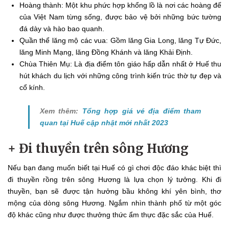
Hoàng thành: Một khu phức hợp khổng lồ là nơi các hoàng đế
của Việt Nam từng sống, được bảo vệ bởi những bức tường
đá dày và hào bao quanh.
Quần thể lăng mộ các vua: Gồm lăng Gia Long, lăng Tự Đức,
lăng Minh Mạng, lăng Đồng Khánh và lăng Khải Định.
Chùa Thiên Mụ: Là địa điểm tôn giáo hấp dẫn nhất ở Huế thu
hút khách du lịch với những công trình kiến ​​trúc thờ tự đẹp và
cổ kính.
Xem thêm:
Tổng hợp giá vé địa điểm tham
quan tại Huế cập nhật mới nhất 2023
+ Đi thuyền trên sông Hương
Nếu bạn đang muốn biết tại Huế có gì chơi độc đáo khác biệt thì
đi thuyền rồng trên sông Hương là lựa chọn lý tưởng. Khi đi
thuyền, bạn sẽ được tận hưởng bầu không khí yên bình, thơ
mộng của dòng sông Hương. Ngắm nhìn thành phố từ một góc
độ khác cũng như được thưởng thức ẩm thực đặc sắc của Huế.