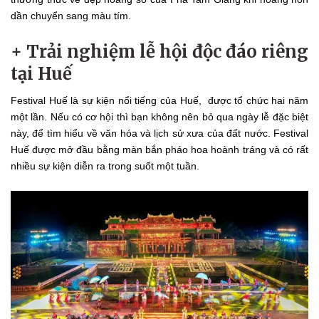
dần chuyển sang màu tím.
+ Trải nghiệm lễ hội độc đáo riêng
tại Huế
Festival Huế là sự kiện nổi tiếng của Huế, được tổ chức hai năm
một lần. Nếu có cơ hội thì bạn không nên bỏ qua ngày lễ đặc biệt
này, để tìm hiểu về văn hóa và lịch sử xưa của đất nước. Festival
Huế được mở đầu bằng màn bắn pháo hoa hoành tráng và có rất
nhiều sự kiện diễn ra trong suốt một tuần.