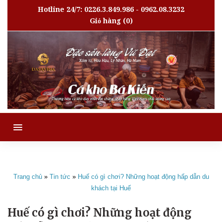
Hotline 24/7: 0226.3.849.986 - 0962.08.3232
Giỏ hàng
(0)
MENU
Trang chủ
»
Tin tức
»
Huế có gì chơi? Những hoạt động hấp dẫn du
khách tại Huế
Huế có gì chơi? Những hoạt động