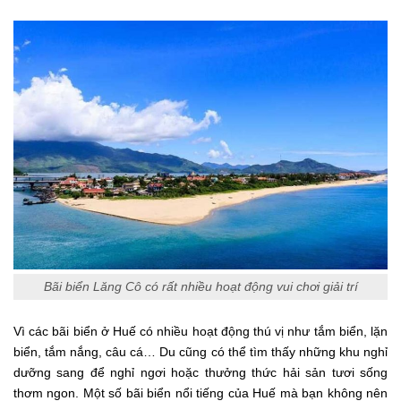
Bãi biển Lăng Cô có rất nhiều hoạt động vui chơi giải trí
Vì các bãi biển ở Huế có nhiều hoạt động thú vị như tắm biển, lặn
biển, tắm nắng, câu cá… Du cũng có thể tìm thấy những khu nghỉ
dưỡng sang để nghỉ ngơi hoặc thưởng thức hải sản tươi sống
thơm ngon. Một số bãi biển nổi tiếng của Huế mà bạn không nên