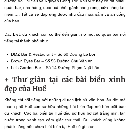
đường Võ Thị Sáu và Nguyễn Công Trứ. Khu vực này có rất nhiều
quán bar, nhà hàng, quán cà phê, gánh hàng rong, cửa hàng lưu
niệm,…. Tất cả sẽ đáp ứng được nhu cầu mua sắm và ăn uống
của bạn.
Đặc biệt, du khách còn có thể đến giải trí ở một số quán bar nổi
tiếng tại thành phố như:
DMZ Bar & Restaurant – Số 60 Đường Lê Lợi
Brown Eyes Bar – Số 56 Đường Chu Văn An
Le’s Garden Bar – Số 14 Đường Phạm Ngũ Lão
+ Thư giãn tại các bãi biển xinh
đẹp của Huế
Không chỉ nổi tiếng với những di tích lịch sử văn hóa lâu đời mà
thành phố Huế còn sở hữu những bãi biển đẹp mê hồn biết bao
du khách. Các bãi biển tại Huế đều sở hữu bờ cát trắng mịn, làn
nước trong xanh tạo cảm giác thư thái. Du khách cũng không
phải lo lắng nếu chưa biết biển tại Huế có gì chơi.