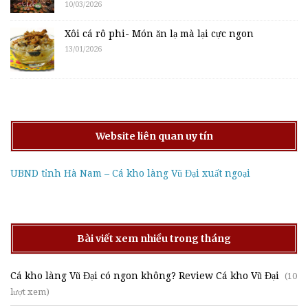
10/03/2026
Xôi cá rô phi- Món ăn lạ mà lại cực ngon
13/01/2026
Website liên quan uy tín
UBND tỉnh Hà Nam – Cá kho làng Vũ Đại xuất ngoại
Bài viết xem nhiều trong tháng
Cá kho làng Vũ Đại có ngon không? Review Cá kho Vũ Đại
(10
lượt xem)