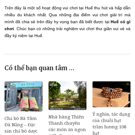
Trên đây là một số hoạt động vui chơi tại Huế thu hút và hấp dẫn
nhiều du khách nhất. Qua những địa điểm vui chơi giải trí mà
mình đã chia sẻ trên đây hy vọng bạn đã biết được tại
Huế có gì
chơi
. Chúc bạn có những trải nghiệm vui chơi thư giãn vui vẻ và
đầy kỷ niệm tại Huế.
Có thể bạn quan tâm …
Ý nghĩa, tác dụng
Nhà hàng Thiên
Chả bò Bà Tâm
của chuỗi hạt
Thanh chuyên
Đà Nẵng – Đặc
trầm hương 108
các món ăn ngon
sản chả bò được
hạt