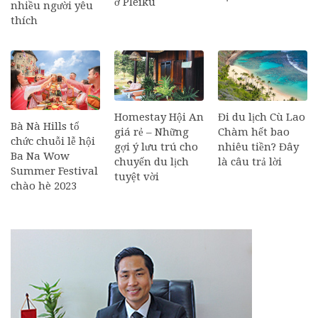
ở Pleiku
nhiều người yêu
thích
Homestay Hội An
Đi du lịch Cù Lao
Bà Nà Hills tổ
giá rẻ – Những
Chàm hết bao
chức chuỗi lễ hội
gợi ý lưu trú cho
nhiêu tiền? Đây
Ba Na Wow
chuyến du lịch
là câu trả lời
Summer Festival
tuyệt vời
chào hè 2023