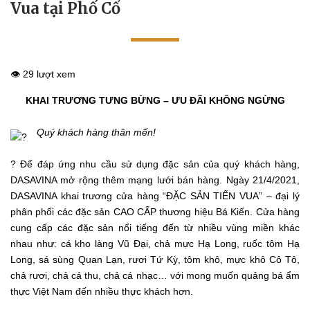
Vua tại Phố Cổ
👁️ 29 lượt xem
KHAI TRƯƠNG TƯNG BỪNG – ƯU ĐÃI KHÔNG NGỪNG
Quý khách hàng thân mến!
? Để đáp ứng nhu cầu sử dụng đặc sản của quý khách hàng,
DASAVINA mở rộng thêm mạng lưới bán hàng. Ngày 21/4/2021,
DASAVINA khai trương cửa hàng “ĐẶC SẢN TIẾN VUA” – đại lý
phân phối các đặc sản CAO CẤP thương hiệu Bá Kiến. Cửa hàng
cung cấp các đặc sản nổi tiếng đến từ nhiều vùng miền khác
nhau như: cá kho làng Vũ Đại, chả mực Hạ Long, ruốc tôm Hạ
Long, sá sùng Quan Lạn, rươi Tứ Kỳ, tôm khô, mực khô Cô Tô,
chả rươi, chả cá thu, chả cá nhạc… với mong muốn quảng bá ẩm
thực Việt Nam đến nhiều thực khách hơn.