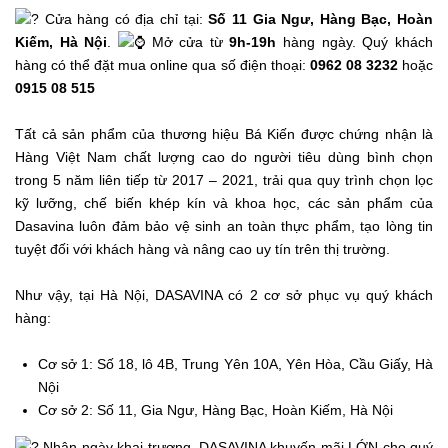
Cửa hàng có địa chỉ tại:
Số 11 Gia Ngư, Hàng Bạc, Hoàn
Kiếm, Hà Nội
.
Mở cửa từ
9h-19h
hàng ngày. Quý khách
hàng có thể đặt mua online qua số điện thoại:
0962 08 3232
hoặc
0915 08 515
Tất cả sản phẩm của thương hiệu Bá Kiến được chứng nhận là
Hàng Việt Nam chất lượng cao do người tiêu dùng bình chọn
trong 5 năm liên tiếp từ 2017 – 2021, trải qua quy trình chọn lọc
kỹ lưỡng, chế biến khép kín và khoa học, các sản phẩm của
Dasavina luôn đảm bảo vệ sinh an toàn thực phẩm, tạo lòng tin
tuyệt đối với khách hàng và nâng cao uy tín trên thị trường.
Như vậy, tại Hà Nội, DASAVINA có 2 cơ sở phục vụ quý khách
hàng:
Cơ sở 1: Số 18, lô 4B, Trung Yên 10A, Yên Hòa, Cầu Giấy, Hà
Nội
Cơ sở 2: Số 11, Gia Ngư, Hàng Bạc, Hoàn Kiếm, Hà Nội
Nhân ngày khai trương, DASAVINA khuyến mãi LỚN cho quý