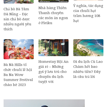
Ý nghĩa, tác dụng
Nhà hàng Thiên
Chả bò Bà Tâm
của chuỗi hạt
Thanh chuyên
Đà Nẵng – Đặc
trầm hương 108
các món ăn ngon
sản chả bò được
hạt
ở Pleiku
nhiều người yêu
thích
Homestay Hội An
Đi du lịch Cù Lao
Bà Nà Hills tổ
giá rẻ – Những
Chàm hết bao
chức chuỗi lễ hội
gợi ý lưu trú cho
nhiêu tiền? Đây
Ba Na Wow
chuyến du lịch
là câu trả lời
Summer Festival
tuyệt vời
chào hè 2023