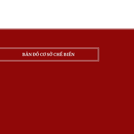
BẢN ĐỒ CƠ SỞ CHẾ BIẾN