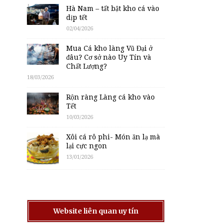
Hà Nam – tất bật kho cá vào
dịp tết
02/04/2026
Mua Cá kho làng Vũ Đại ở
đâu? Cơ sở nào Uy Tín và
Chất Lượng?
18/03/2026
Rộn ràng Làng cá kho vào
Tết
10/03/2026
Xôi cá rô phi- Món ăn lạ mà
lại cực ngon
13/01/2026
Website liên quan uy tín