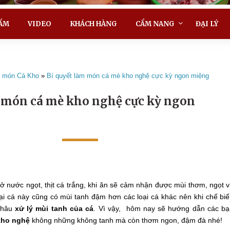
ẨM
VIDEO
KHÁCH HÀNG
CẨM NANG
ĐẠI LÝ
 món Cá Kho
»
Bí quyết làm món cá mè kho nghệ cực kỳ ngon miệng
m món cá mè kho nghệ cực kỳ ngon
 ở nước ngọt, thịt cá trắng, khi ăn sẽ cảm nhận được mùi thơm, ngọt 
oại cá này cũng có mùi tanh đậm hơn các loại cá khác nên khi chế bi
 khâu
xử lý mùi tanh của cá
. Vì vậy, hôm nay sẽ hướng dẫn các b
kho nghệ
không những không tanh mà còn thơm ngon, đậm đà nhé!