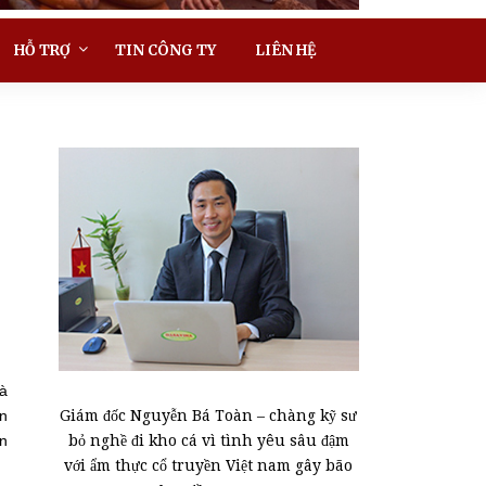
HỖ TRỢ
TIN CÔNG TY
LIÊN HỆ
và
Giám đốc Nguyễn Bá Toàn – chàng kỹ sư
ến
bỏ nghề đi kho cá vì tình yêu sâu đậm
ạn
với ẩm thực cổ truyền Việt nam gây bão