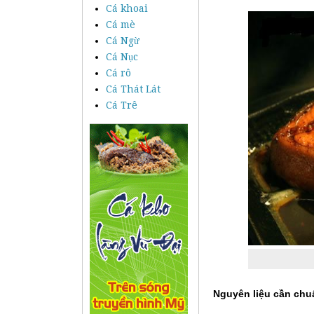
Cá khoai
Cá mè
Cá Ngừ
Cá Nục
Cá rô
Cá Thát Lát
Cá Trê
Nguyên liệu cần chu