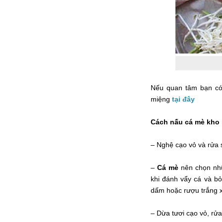
Nếu quan tâm bạn c
miệng
tại đây
Cách nấu cá mè kho
– Nghệ cạo vỏ và rửa 
–
Cá mè
nên chọn nhữ
khi đánh vẩy cá và bỏ
dấm hoặc rượu trắng x
– Dừa tươi cạo vỏ, rử