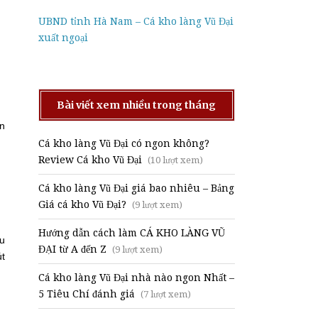
UBND tỉnh Hà Nam – Cá kho làng Vũ Đại
xuất ngoại
Bài viết xem nhiều trong tháng
n
Cá kho làng Vũ Đại có ngon không?
Review Cá kho Vũ Đại
(10 lượt xem)
Cá kho làng Vũ Đại giá bao nhiêu – Bảng
Giá cá kho Vũ Đại?
(9 lượt xem)
Hướng dẫn cách làm CÁ KHO LÀNG VŨ
au
ĐẠI từ A đến Z
(9 lượt xem)
út
Cá kho làng Vũ Đại nhà nào ngon Nhất –
5 Tiêu Chí đánh giá
(7 lượt xem)