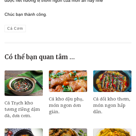
được hết hương vị thơm ngon của món ăn này nhé
Chúc bạn thành công.
Cá Cơm
Có thể bạn quan tâm …
Cá đối kho thơm,
Cá kho đậu phụ,
Cá Trạch kho
món ngon hấp
món ngon đơn
tương riềng đậm
dẫn.
giản.
đà, đưa cơm.