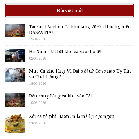
Bài viết mới
Tại sao lựa chọn Cá kho làng Vũ Đại thương hiệu
DASAVINA?
19/04/2026
Hà Nam – tất bật kho cá vào dịp tết
02/04/2026
Mua Cá kho làng Vũ Đại ở đâu? Cơ sở nào Uy Tín
và Chất Lượng?
18/03/2026
Rộn ràng Làng cá kho vào Tết
10/03/2026
Xôi cá rô phi- Món ăn lạ mà lại cực ngon
13/01/2026