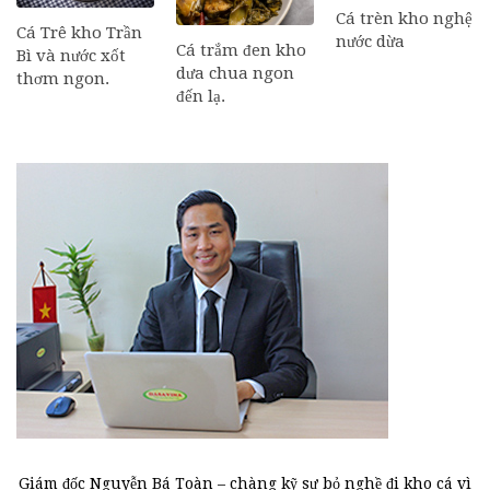
Cá trèn kho nghệ
Cá Trê kho Trần
nước dừa
Cá trắm đen kho
Bì và nước xốt
dưa chua ngon
thơm ngon.
đến lạ.
Giám đốc Nguyễn Bá Toàn – chàng kỹ sư bỏ nghề đi kho cá vì