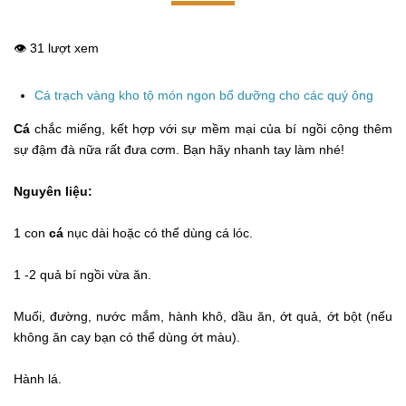
👁️ 31 lượt xem
Cá trạch vàng kho tộ món ngon bổ dưỡng cho các quý ông
Cá
chắc miếng, kết hợp với sự mềm mại của bí ngồi cộng thêm
sự đậm đà nữa rất đưa cơm. Bạn hãy nhanh tay làm nhé!
Nguyên liệu:
1 con
cá
nục dài hoặc có thể dùng cá lóc.
1 -2 quả bí ngồi vừa ăn.
Muối, đường, nước mắm, hành khô, dầu ăn, ớt quả, ớt bột (nếu
không ăn cay bạn có thể dùng ớt màu).
Hành lá.