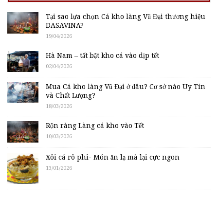
Tại sao lựa chọn Cá kho làng Vũ Đại thương hiệu
DASAVINA?
19/04/2026
Hà Nam – tất bật kho cá vào dịp tết
02/04/2026
Mua Cá kho làng Vũ Đại ở đâu? Cơ sở nào Uy Tín
và Chất Lượng?
18/03/2026
Rộn ràng Làng cá kho vào Tết
10/03/2026
Xôi cá rô phi- Món ăn lạ mà lại cực ngon
13/01/2026