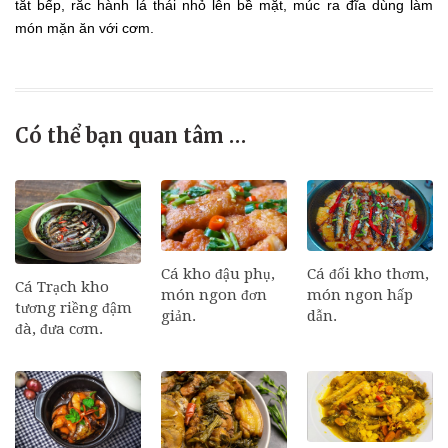
tắt bếp, rắc hành lá thái nhỏ lên bề mặt, múc ra đĩa dùng làm
món mặn ăn với cơm.
Có thể bạn quan tâm …
Cá đối kho thơm,
Cá kho đậu phụ,
Cá Trạch kho
món ngon hấp
món ngon đơn
tương riềng đậm
dẫn.
giản.
đà, đưa cơm.