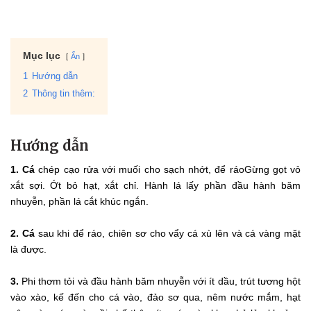
Mục lục
Ẩn
1
Hướng dẫn
2
Thông tin thêm:
Hướng dẫn
1.
Cá
chép cạo rửa với muối cho sạch nhớt, để ráoGừng gọt vỏ
xắt sợi. Ớt bỏ hạt, xắt chỉ. Hành lá lấy phần đầu hành băm
nhuyễn, phần lá cắt khúc ngắn.
2.
Cá
sau khi để ráo, chiên sơ cho vẩy cá xù lên và cá vàng mặt
là được.
3.
Phi thơm tỏi và đầu hành băm nhuyễn với ít dầu, trút tương hột
vào xào, kế đến cho cá vào, đảo sơ qua, nêm nước mắm, hạt