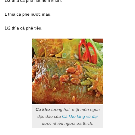
1/2
thìa cà phê
hạt nêm knorr.
1
thìa cà phê
nước màu.
1/2
thìa cà phê
tiêu.
Cá kho
tương hạt, một món ngon
độc đáo của
Cá kho làng vũ đại
được nhiều người ưa thích.