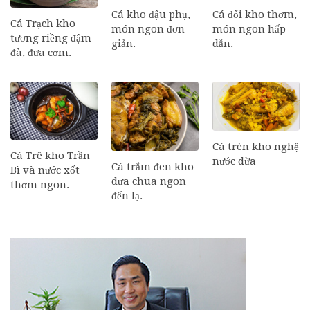
Cá đối kho thơm,
Cá kho đậu phụ,
Cá Trạch kho
món ngon hấp
món ngon đơn
tương riềng đậm
dẫn.
giản.
đà, đưa cơm.
Cá trèn kho nghệ
Cá Trê kho Trần
nước dừa
Cá trắm đen kho
Bì và nước xốt
dưa chua ngon
thơm ngon.
đến lạ.