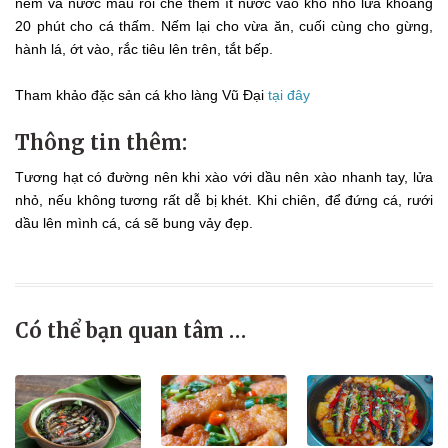
nêm và nước màu rồi chế thêm ít nước vào kho nhỏ lửa khoảng
20 phút cho cá thấm. Nếm lại cho vừa ăn, cuối cùng cho gừng,
hành lá, ớt vào, rắc tiêu lên trên, tắt bếp.
Tham khảo đặc sản cá kho làng Vũ Đại
tại đây
Thông tin thêm:
Tương hạt có đường nên khi xào với dầu nên xào nhanh tay, lửa
nhỏ, nếu không tương rất dễ bị khét. Khi chiên, để đứng cá, rưới
dầu lên mình cá, cá sẽ bung vảy đẹp.
Có thể bạn quan tâm …