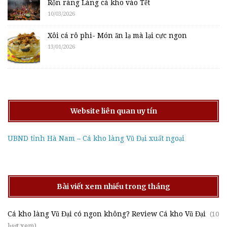
Rộn ràng Làng cá kho vào Tết
10/03/2026
Xôi cá rô phi- Món ăn lạ mà lại cực ngon
13/01/2026
Website liên quan uy tín
UBND tỉnh Hà Nam – Cá kho làng Vũ Đại xuất ngoại
Bài viết xem nhiều trong tháng
Cá kho làng Vũ Đại có ngon không? Review Cá kho Vũ Đại
(10
lượt xem)