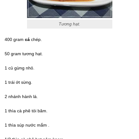
Tương hạt.
400
gram
cá
chép.
50
gram
tương
hạt.
1
củ
gừng
nhỏ.
1
trái
ớt sừng.
2
nhánh
hành lá.
1
thìa cà phê
tỏi
băm.
1
thìa súp
nước mắm .