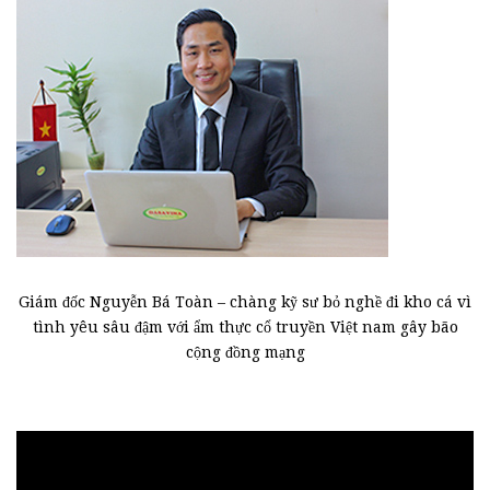
Giám đốc Nguyễn Bá Toàn – chàng kỹ sư bỏ nghề đi kho cá vì
tình yêu sâu đậm với ẩm thực cổ truyền Việt nam gây bão
cộng đồng mạng
Trình
chơi