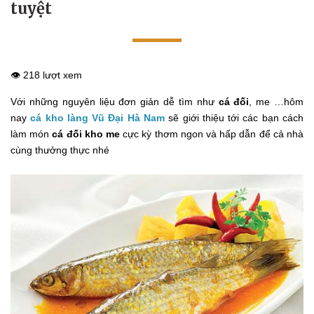
tuyệt
👁️ 218 lượt xem
Với những nguyên liệu đơn giản dễ tìm như
cá đối
, me …hôm
nay
cá kho làng Vũ Đại Hà Nam
sẽ giới thiệu tới các bạn cách
làm món
cá đối kho me
cực kỳ thơm ngon và hấp dẫn để cả nhà
cùng thưởng thực nhé