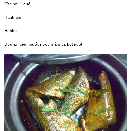
Ớt tươi: 1 quả
Hành tím
Hành lá
Đường, tiêu, muối, nước mắm và bột ngọt