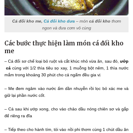
Cá đối kho me,
Cá đối kho dưa
– món
cá đối kho
thơm
ngon và đưa cơm vô cùng
Các bước thực hiện làm món cá đối kho
me
– Cá đối sơ chế loại bỏ ruột và cắt khúc nhỏ vừa ăn, sau đó,
ướp
cá
cùng với 1/2 thìa tiêu sọ xay, 1 muỗng bột nêm, 1 thìa nước
mắm trong khoảng 30 phút cho cá ngấm đều gia vị
– Me đem ngâm vào nước ấm dần nhuyễn rồi lọc bỏ xác me và
giữ lại phần nước cốt.
– Cá sau khi ướp xong, cho vào chảo dầu nóng chiên sơ và gắp
để riêng ra đĩa
– Tiếp theo cho hành tím, tỏi vào nồi phi thơm cùng 1 chút dầu ăn