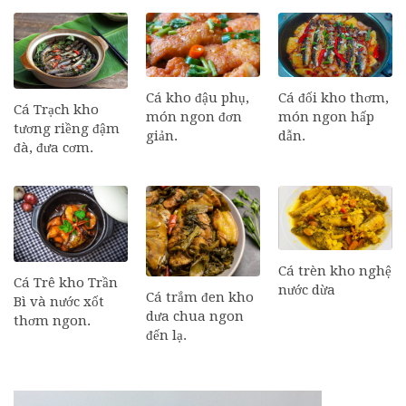
Cá đối kho thơm,
Cá kho đậu phụ,
Cá Trạch kho
món ngon hấp
món ngon đơn
tương riềng đậm
dẫn.
giản.
đà, đưa cơm.
Cá trèn kho nghệ
Cá Trê kho Trần
nước dừa
Cá trắm đen kho
Bì và nước xốt
dưa chua ngon
thơm ngon.
đến lạ.