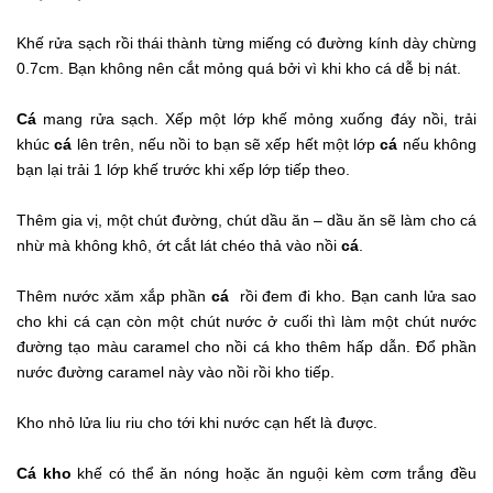
Khế rửa sạch rồi thái thành từng miếng có đường kính dày chừng
0.7cm. Bạn không nên cắt mỏng quá bởi vì khi kho cá dễ bị nát.
Cá
mang rửa sạch. Xếp một lớp khế mỏng xuống đáy nồi, trải
khúc
cá
lên trên, nếu nồi to bạn sẽ xếp hết một lớp
cá
nếu không
bạn lại trải 1 lớp khế trước khi xếp lớp tiếp theo.
Thêm gia vị, một chút đường, chút dầu ăn – dầu ăn sẽ làm cho cá
nhừ mà không khô, ớt cắt lát chéo thả vào nồi
cá
.
Thêm nước xăm xắp phần
cá
rồi đem đi kho. Bạn canh lửa sao
cho khi cá cạn còn một chút nước ở cuối thì làm một chút nước
đường tạo màu caramel cho nồi cá kho thêm hấp dẫn. Đổ phần
nước đường caramel này vào nồi rồi kho tiếp.
Kho nhỏ lửa liu riu cho tới khi nước cạn hết là được.
Cá kho
khế có thể ăn nóng hoặc ăn nguội kèm cơm trắng đều