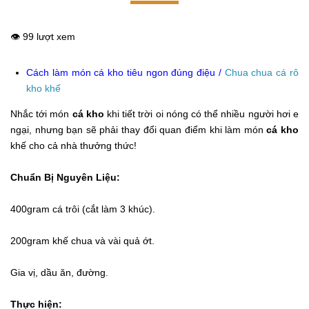
👁️ 99 lượt xem
Cách làm món cá kho tiêu ngon đúng điệu
/
Chua chua cá rô
kho khế
Nhắc tới món
cá kho
khi tiết trời oi nóng có thể nhiều người hơi e
ngại, nhưng bạn sẽ phải thay đổi quan điểm khi làm món
cá kho
khế cho cả nhà thưởng thức!
Chuẩn Bị Nguyên Liệu:
400gram cá trôi (cắt làm 3 khúc).
200gram khế chua và vài quả ớt.
Gia vị, dầu ăn, đường.
Thực hiện: