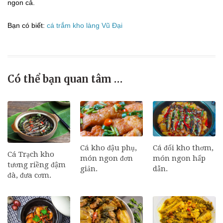
ngon cả.
Bạn có biết:
cá trắm kho làng Vũ Đại
Có thể bạn quan tâm …
Cá đối kho thơm,
Cá kho đậu phụ,
Cá Trạch kho
món ngon hấp
món ngon đơn
tương riềng đậm
dẫn.
giản.
đà, đưa cơm.