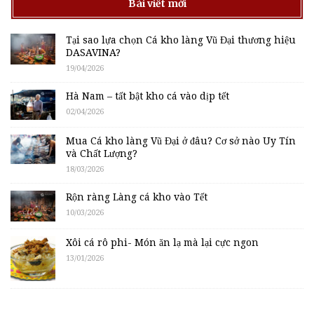
Bài viết mới
Tại sao lựa chọn Cá kho làng Vũ Đại thương hiệu
DASAVINA?
19/04/2026
Hà Nam – tất bật kho cá vào dịp tết
02/04/2026
Mua Cá kho làng Vũ Đại ở đâu? Cơ sở nào Uy Tín
và Chất Lượng?
18/03/2026
Rộn ràng Làng cá kho vào Tết
10/03/2026
Xôi cá rô phi- Món ăn lạ mà lại cực ngon
13/01/2026