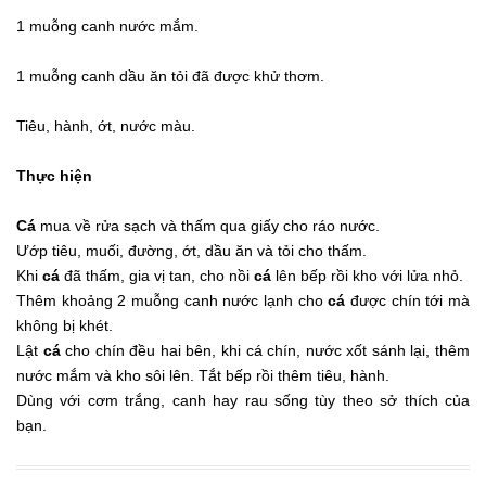
1 muỗng canh nước mắm.
1 muỗng canh dầu ăn tỏi đã được khử thơm.
Tiêu, hành, ớt, nước màu.
Thực hiện
Cá
mua về rửa sạch và thấm qua giấy cho ráo nước.
Ướp tiêu, muối, đường, ớt, dầu ăn và tỏi cho thấm.
Khi
cá
đã thấm, gia vị tan, cho nồi
cá
lên bếp rồi kho với lửa nhỏ.
Thêm khoảng 2 muỗng canh nước lạnh cho
cá
được chín tới mà
không bị khét.
Lật
cá
cho chín đều hai bên, khi cá chín, nước xốt sánh lại, thêm
nước mắm và kho sôi lên. Tắt bếp rồi thêm tiêu, hành.
Dùng với cơm trắng, canh hay rau sống tùy theo sở thích của
bạn.