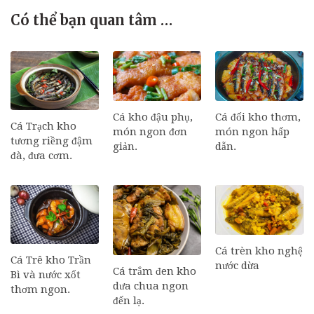
Có thể bạn quan tâm …
Cá đối kho thơm,
Cá kho đậu phụ,
Cá Trạch kho
món ngon hấp
món ngon đơn
tương riềng đậm
dẫn.
giản.
đà, đưa cơm.
Cá trèn kho nghệ
Cá Trê kho Trần
nước dừa
Cá trắm đen kho
Bì và nước xốt
dưa chua ngon
thơm ngon.
đến lạ.