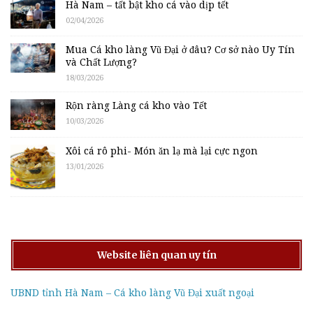
Hà Nam – tất bật kho cá vào dịp tết
02/04/2026
Mua Cá kho làng Vũ Đại ở đâu? Cơ sở nào Uy Tín
và Chất Lượng?
18/03/2026
Rộn ràng Làng cá kho vào Tết
10/03/2026
Xôi cá rô phi- Món ăn lạ mà lại cực ngon
13/01/2026
Website liên quan uy tín
UBND tỉnh Hà Nam – Cá kho làng Vũ Đại xuất ngoại