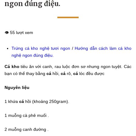
ngon đúng điệu.
👁️ 55 lượt xem
Trứng cá kho nghệ tươi ngon
/
Hướng dẫn cách làm cá kho
nghệ ngon đúng điệu
.
Cá kho
tiêu ăn với canh, rau luộc đơn sơ nhưng ngon tuyệt. Các
bạn có thể thay bằng
cá
hồi,
cá
rô,
cá
lóc đều được
Nguyên liệu
1 khứa
cá
hồi (khoảng 250gram).
1 muỗng cà phê muối .
2 muỗng canh đường .