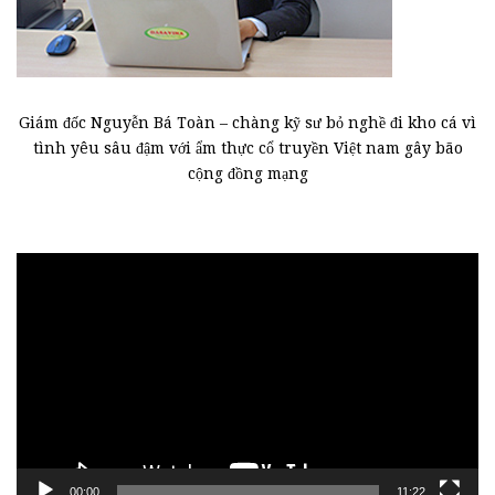
Giám đốc Nguyễn Bá Toàn – chàng kỹ sư bỏ nghề đi kho cá vì
tình yêu sâu đậm với ẩm thực cổ truyền Việt nam gây bão
cộng đồng mạng
Trình
chơi
Video
00:00
11:22