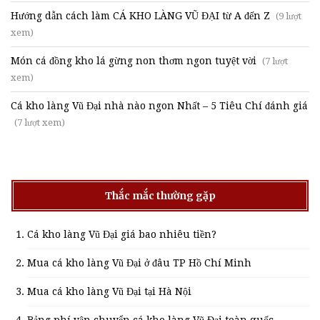
Hướng dẫn cách làm CÁ KHO LÀNG VŨ ĐẠI từ A đến Z
(9 lượt
xem)
Món cá đồng kho lá gừng non thơm ngon tuyệt vời
(7 lượt
xem)
Cá kho làng Vũ Đại nhà nào ngon Nhất – 5 Tiêu Chí đánh giá
(7 lượt xem)
Thắc mắc thường gặp
Cá kho làng Vũ Đại giá bao nhiêu tiền?
Mua cá kho làng Vũ Đại ở đâu TP Hồ Chí Minh
Mua cá kho làng Vũ Đại tại Hà Nội