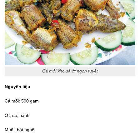
Cá mối kho sả ớt ngon tuyệt
Nguyên liệu
Cá mối: 500 gam
Ớt, sả, hành
Muối, bột nghệ