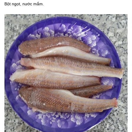
Bột ngọt, nước mắm.