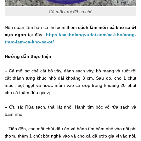
Cá mối tươi đã sơ chế
Nếu quan tâm bạn có thể xem thêm
cách làm món cá kho sả ớt
cực ngon
tại đây
https://cakholangvudai.com/ca-kho/cong-
thuc-lam-ca-kho-sa-ot/
Hướng dẫn thực hiện
– Cá mối sơ chế cắt bỏ vây, đánh sạch vảy, bỏ mang và ruột rồi
cắt thành từng khúc nhỏ dài khoảng 3 cm. Sau đó, cho 1 chút
muối, bột ngọt và nước mắm vào cá ướp trong khoảng 20 phút
cho cá thấm đều gia vị
– Ớt, sả: Rửa sạch, thái lát nhỏ. Hành tím bóc vỏ rửa sạch và
băm nhỏ
– Tiếp đến, cho một chút dầu ăn và hành tím băm nhỏ vào nồi phi
thơm, thêm 1 chút bột nghệ vào và cho cá đã ướp gia vị vào nồi.