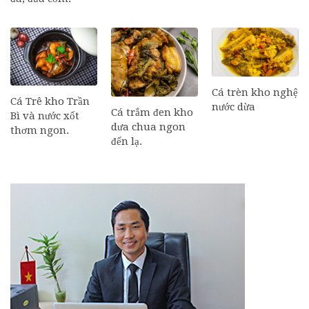
Cá trèn kho nghệ
Cá Trê kho Trần
nước dừa
Cá trắm đen kho
Bì và nước xốt
dưa chua ngon
thơm ngon.
đến lạ.