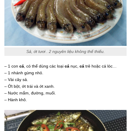
Sả, ớt tươi . 2 nguyên liệu không thể thiếu.
– 1 con
cá
, có thể dùng các loại
cá
nục,
cá
trê hoặc cá lóc…
– 1 nhánh gừng nhỏ.
– Vài cây sả.
– Ớt bột, ớt trái và ớt xanh.
– Nước mắm, đường, muối.
– Hành khô.