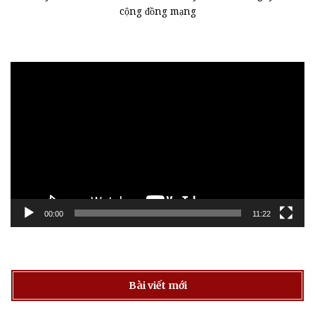
cộng đồng mạng
Trình
chơi
Video
00:00
11:22
Bài viết mới