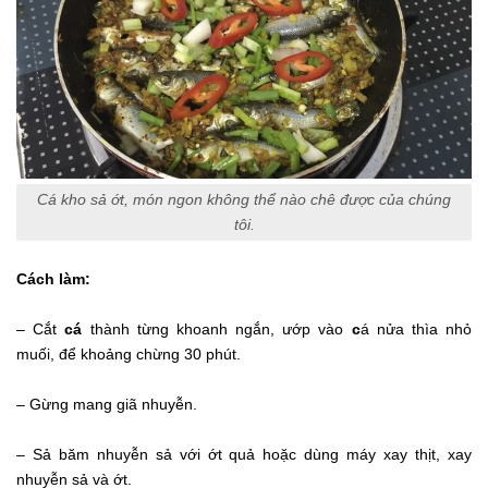
Cá kho sả ớt, món ngon không thể nào chê được của chúng
tôi.
Cách làm:
– Cắt
cá
thành từng khoanh ngắn, ướp vào
c
á nửa thìa nhỏ
muối, để khoảng chừng 30 phút.
– Gừng mang giã nhuyễn.
– Sả băm nhuyễn sả với ớt quả hoặc dùng máy xay thịt, xay
nhuyễn sả và ớt.