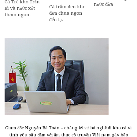
Cá Trê kho Trần
nước dừa
Cá trắm đen kho
Bì và nước xốt
dưa chua ngon
thơm ngon.
đến lạ.
Giám đốc Nguyễn Bá Toàn – chàng kỹ sư bỏ nghề đi kho cá vì
tình yêu sâu đậm với ẩm thực cổ truyền Việt nam gây bão