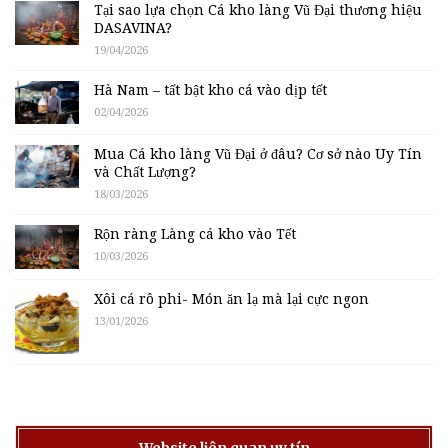
Tại sao lựa chọn Cá kho làng Vũ Đại thương hiệu
DASAVINA?
19/04/2026
Hà Nam – tất bật kho cá vào dịp tết
02/04/2026
Mua Cá kho làng Vũ Đại ở đâu? Cơ sở nào Uy Tín
và Chất Lượng?
18/03/2026
Rộn ràng Làng cá kho vào Tết
10/03/2026
Xôi cá rô phi- Món ăn lạ mà lại cực ngon
13/01/2026