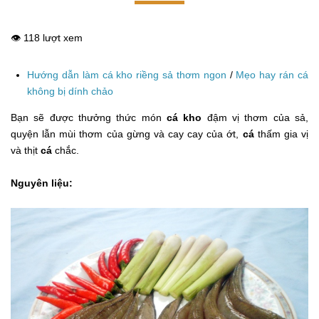
👁️ 118 lượt xem
Hướng dẫn làm cá kho riềng sả thơm ngon
/
Mẹo hay rán cá
không bị dính chảo
Bạn sẽ được thưởng thức món
cá kho
đậm vị thơm của sả,
quyện lẫn mùi thơm của gừng và cay cay của ớt,
cá
thấm gia vị
và thịt
cá
chắc.
Nguyên liệu: