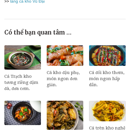
>>
làng cá kho Vũ Đại
Có thể bạn quan tâm …
Cá đối kho thơm,
Cá kho đậu phụ,
Cá Trạch kho
món ngon hấp
món ngon đơn
tương riềng đậm
dẫn.
giản.
đà, đưa cơm.
Cá trèn kho nghệ