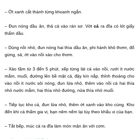
– Ớt xanh cắt thành từng khoanh ngắn.
– Đun nóng dầu ăn, thả cá vào rán sơ. Vớt
cá
ra đĩa có lót giấy
thấm dầu.
– Dùng nồi nhỏ, đun nóng hai thìa dầu ăn, phi hành khô thơm, đổ
gừng, sả, ớt vào nồi xào cho thơm.
– Xào tầm từ 3 đến 5 phút, xếp từng lát cá vào nồi, rưới ít nước
mắm, muối, đường lên bề mặt cá, đậy kín nắp, thỉnh thoảng cho
vào nồi ít nước sôi nóng, đun lửa nhỏ, thêm vào nồi cá hai thìa
nhỏ nước mắm, hai thìa nhỏ đường, nửa thìa nhỏ muối.
– Tiếp tục kho cá, đun lửa nhỏ, thêm ớt xanh vào kho cùng. Kho
đến khi cá thấm gia vị, bạn nêm nếm lại tùy theo khẩu vị của bạn.
– Tắt bếp, múc cá ra đĩa làm món mặn ăn với cơm.